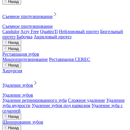
Назад
Съемное протезирование
Съемное протезирование
Candulor
Acry Free
QuattroTi
Нейлоновый протез
Бюгельный
протез
Бабочка
Акриловый протез
Назад
Назад
Реставрация зубов
Микропротезирование
Реставрация CEREC
Назад
Хирургия
Удаление зубов
Удаление зубов
Удаление ретинированного зуба
Сложное удаление
Удаление
зуба мудрости
Удаление зубов под наркозом
Удаление зуба с
седацией
Назад
Шинирование зубов
Назад