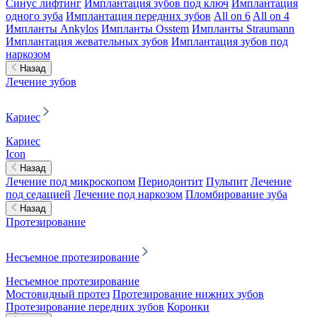
Синус лифтинг
Имплантация зубов под ключ
Имплантация
одного зуба
Имплантация передних зубов
All on 6
All on 4
Импланты Ankylos
Импланты Osstem
Импланты Straumann
Имплантация жевательных зубов
Имплантация зубов под
наркозом
Назад
Лечение зубов
Кариес
Кариес
Icon
Назад
Лечение под микроскопом
Периодонтит
Пульпит
Лечение
под седацией
Лечение под наркозом
Пломбирование зуба
Назад
Протезирование
Несъемное протезирование
Несъемное протезирование
Мостовидный протез
Протезирование нижних зубов
Протезирование передних зубов
Коронки