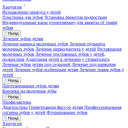
Хирургия
Исправление прикуса у детей
Пластинка для зубов
Установка брекетов подросткам
Индивидуальные капы (спортивные) для защиты от травм
зубов
Назад
Лечение зубов детям
Лечение кариеса молочных зубов
Лечение пульпита
молочных зубов
Лечение периодонтита у детей
Реставрация
молочных зубов
Лечение постоянных зубов у детей,
подростков
Адаптация детей к лечению у стоматолога
Лечение зубов детям под седацией
Лечение под наркозом
детей
Лечение зубов особенным детям
Лечение травм зубов у
детей
Назад
Протезирование зубов детям
Коронки на молочные зубы
Назад
Профилактика
Диагностика
Герметизация фиссур детям
Профессиональная
гигиена зубов у детей
Фторирование зубов
Назад
Хирургия