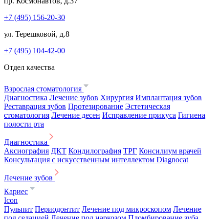
пр. Космонавтов, д.37
+7 (495) 156-20-30
ул. Терешковой, д.8
+7 (495) 104-42-00
Отдел качества
Взрослая стоматология
Диагностика
Лечение зубов
Хирургия
Имплантация зубов
Реставрация зубов
Протезирование
Эстетическая
стоматология
Лечение десен
Исправление прикуса
Гигиена
полости рта
Диагностика
Аксиография
ДКТ
Кондилография
ТРГ
Консилиум врачей
Консультация с искусственным интеллектом Diagnocat
Лечение зубов
Кариес
Icon
Пульпит
Периодонтит
Лечение под микроскопом
Лечение
под седацией
Лечение под наркозом
Пломбирование зуба