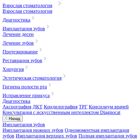
Взрослая стоматология
Взрослая стоматология
Диагностика
Имплантация зубов
Лечение десен
Лечение зубов
Протезирование
Реставрация зубов
Хирургия
Эстетическая стоматология
Гигиена полости рта
Исправление прикуса
Диагностика
Аксиография
ДКТ
Кондилография
ТРГ
Консилиум врачей
Консультация с искусственным интеллектом Diagnocat
Назад
Имплантация зубов
Имплантация нижних зубов
Одномоментная имплантация
зубов
Имплантация верхних зубов
Полная имплантация зубов