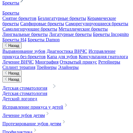
Брекеты
Брекеты
Снятие брекетов
Безлигатурные брекеты
Керамические
брекеты
Сапфировые брекеты
Саморегулирующиеся брекеты
Самолигирующие брекеты
Металлические брекеты
Лингвальные брекеты
Лигатурные брекеты
Брекеты Incognito
Брекеты H4
Брекеты Damon
Назад
Выравнивание зубов
Диагностика ВНЧС
Исправление
прикуса без брекетов
Капа для зубов
Консультация гнатолога
Лечение ВНЧС
Миография
Открытый прикус
Ретейнеры
Сплинт терапия
Трейнеры
Элайнеры
Назад
Назад
Детская стоматология
Детская стоматология
Детский логопед
Исправление прикуса у детей
Лечение зубов детям
Протезирование зубов детям
Профилактика