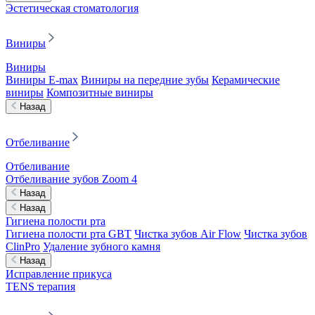
Эстетическая стоматология
Виниры
Виниры
Виниры E-max
Виниры на передние зубы
Керамические
виниры
Композитные виниры
Назад
Отбеливание
Отбеливание
Отбеливание зубов Zoom 4
Назад
Назад
Гигиена полости рта
Гигиена полости рта GBT
Чистка зубов Air Flow
Чистка зубов
ClinPro
Удаление зубного камня
Назад
Исправление прикуса
TENS терапия