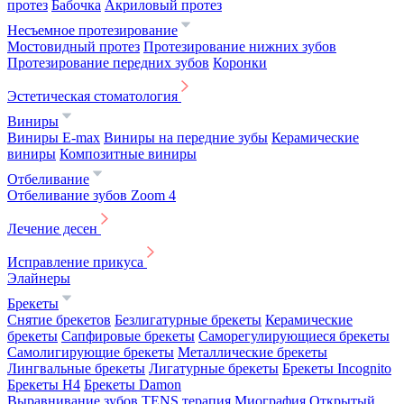
протез
Бабочка
Акриловый протез
Несъемное протезирование
Мостовидный протез
Протезирование нижних зубов
Протезирование передних зубов
Коронки
Эстетическая стоматология
Виниры
Виниры E-max
Виниры на передние зубы
Керамические
виниры
Композитные виниры
Отбеливание
Отбеливание зубов Zoom 4
Лечение десен
Исправление прикуса
Элайнеры
Брекеты
Снятие брекетов
Безлигатурные брекеты
Керамические
брекеты
Сапфировые брекеты
Саморегулирующиеся брекеты
Самолигирующие брекеты
Металлические брекеты
Лингвальные брекеты
Лигатурные брекеты
Брекеты Incognito
Брекеты H4
Брекеты Damon
Выравнивание зубов
TENS терапия
Миография
Открытый