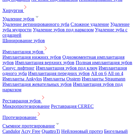
Хирургия
Удаление зубов
Удаление ретинированного зуба
Сложное удаление
Удаление
зуба мудрости
Удаление зубов под наркозом
Удаление зуба с
седацией
Шинирование зубов
Имплантация зубов
Имплантация нижних зубов
Одномоментная имплантация
зубов
Имплантация верхних зубов
Полная имплантация зубов
Синус лифтинг
Имплантация зубов под ключ
Имплантация
одного зуба
Имплантация передних зубов
All on 6
All on 4
Импланты Ankylos
Импланты Osstem
Импланты Straumann
Имплантация жевательных зубов
Имплантация зубов под
наркозом
Реставрация зубов
Микропротезирование
Реставрация CEREC
Протезирование
Съемное протезирование
Candulor
Acry Free
QuattroTi
Нейлоновый протез
Бюгельный