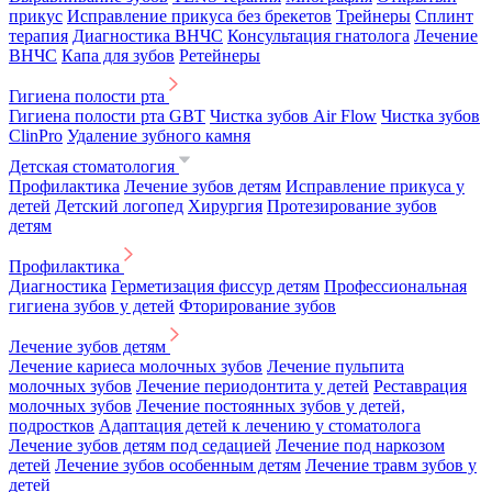
прикус
Исправление прикуса без брекетов
Трейнеры
Сплинт
терапия
Диагностика ВНЧС
Консультация гнатолога
Лечение
ВНЧС
Капа для зубов
Ретейнеры
Гигиена полости рта
Гигиена полости рта GBT
Чистка зубов Air Flow
Чистка зубов
ClinPro
Удаление зубного камня
Детская стоматология
Профилактика
Лечение зубов детям
Исправление прикуса у
детей
Детский логопед
Хирургия
Протезирование зубов
детям
Профилактика
Диагностика
Герметизация фиссур детям
Профессиональная
гигиена зубов у детей
Фторирование зубов
Лечение зубов детям
Лечение кариеса молочных зубов
Лечение пульпита
молочных зубов
Лечение периодонтита у детей
Реставрация
молочных зубов
Лечение постоянных зубов у детей,
подростков
Адаптация детей к лечению у стоматолога
Лечение зубов детям под седацией
Лечение под наркозом
детей
Лечение зубов особенным детям
Лечение травм зубов у
детей