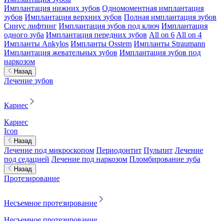
Имплантация нижних зубов
Одномоментная имплантация
зубов
Имплантация верхних зубов
Полная имплантация зубов
Синус лифтинг
Имплантация зубов под ключ
Имплантация
одного зуба
Имплантация передних зубов
All on 6
All on 4
Импланты Ankylos
Импланты Osstem
Импланты Straumann
Имплантация жевательных зубов
Имплантация зубов под
наркозом
Назад
Лечение зубов
Кариес
Кариес
Icon
Назад
Лечение под микроскопом
Периодонтит
Пульпит
Лечение
под седацией
Лечение под наркозом
Пломбирование зуба
Назад
Протезирование
Несъемное протезирование
Несъемное протезирование