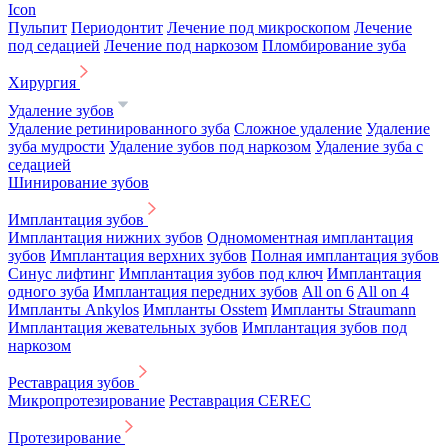
Icon
Пульпит
Периодонтит
Лечение под микроскопом
Лечение
под седацией
Лечение под наркозом
Пломбирование зуба
Хирургия
Удаление зубов
Удаление ретинированного зуба
Сложное удаление
Удаление
зуба мудрости
Удаление зубов под наркозом
Удаление зуба с
седацией
Шинирование зубов
Имплантация зубов
Имплантация нижних зубов
Одномоментная имплантация
зубов
Имплантация верхних зубов
Полная имплантация зубов
Синус лифтинг
Имплантация зубов под ключ
Имплантация
одного зуба
Имплантация передних зубов
All on 6
All on 4
Импланты Ankylos
Импланты Osstem
Импланты Straumann
Имплантация жевательных зубов
Имплантация зубов под
наркозом
Реставрация зубов
Микропротезирование
Реставрация CEREC
Протезирование