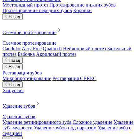
Мостовидный протез
Протезирование нижних зубов
Протезирование передних зубов
Коронки
Назад
Съемное протезирование
Съемное протезирование
Candulor
Acry Free
QuattroTi
Нейлоновый протез
Бюгельный
протез
Бабочка
Акриловый протез
Назад
Назад
Реставрация зубов
Микропротезирование
Реставрация CEREC
Назад
Хирургия
Удаление зубов
Удаление зубов
Удаление ретинированного зуба
Сложное удаление
Удаление
зуба мудрости
Удаление зубов под наркозом
Удаление зуба с
седацией