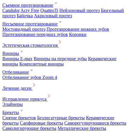
Съемное протезирование
Candulor
Acry Free
QuattroTi
Нейлоновый протез
Бюгельный
протез
Бабочка
Акриловый протез
Несъемное протезирование
Мостовидный протез
Протезирование нижних зубов
Протезирование передних зубов
Коронки
Эстетическая стоматология
Виниры
Виниры E-max
Виниры на передние зубы
Керамические
виниры
Композитные виниры
Отбеливание
Отбеливание зубов Zoom 4
Лечение десен
Исправление прикуса
Элайнеры
Брекеты
Снятие брекетов
Безлигатурные брекеты
Керамические
брекеты
Сапфировые брекеты
Саморегулирующиеся брекеты
Самолигирующие брекеты
Металлические брекеты