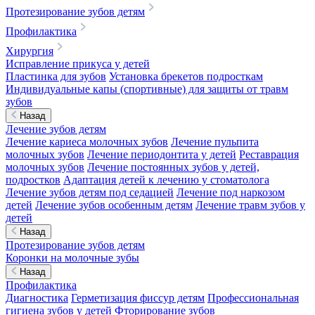
Протезирование зубов детям
Профилактика
Хирургия
Исправление прикуса у детей
Пластинка для зубов
Установка брекетов подросткам
Индивидуальные капы (спортивные) для защиты от травм
зубов
Назад
Лечение зубов детям
Лечение кариеса молочных зубов
Лечение пульпита
молочных зубов
Лечение периодонтита у детей
Реставрация
молочных зубов
Лечение постоянных зубов у детей,
подростков
Адаптация детей к лечению у стоматолога
Лечение зубов детям под седацией
Лечение под наркозом
детей
Лечение зубов особенным детям
Лечение травм зубов у
детей
Назад
Протезирование зубов детям
Коронки на молочные зубы
Назад
Профилактика
Диагностика
Герметизация фиссур детям
Профессиональная
гигиена зубов у детей
Фторирование зубов