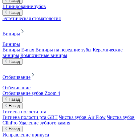
Назад
Шинирование зубов
Назад
Эстетическая стоматология
Виниры
Виниры
Виниры E-max
Виниры на передние зубы
Керамические
виниры
Композитные виниры
Назад
Отбеливание
Отбеливание
Отбеливание зубов Zoom 4
Назад
Назад
Гигиена полости рта
Гигиена полости рта GBT
Чистка зубов Air Flow
Чистка зубов
ClinPro
Удаление зубного камня
Назад
Исправление прикуса