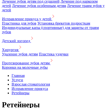
Лечение зубов детям под седацией
Лечение под наркозом
детей
Лечение зубов особенным детям
Лечение травм зубов у
детей
Исправление прикуса у детей
Пластинка для зубов
Установка брекетов подросткам
Индивидуальные капы (спортивные) для защиты от травм
зубов
Детский логопед
Хирургия
Удаление зубов детям
Пластика уздечки
Протезирование зубов детям
Коронки на молочные зубы
Главная
Услуги
Взрослая стоматология
Исправление прикуса
Ретейнеры
Ретейнеры