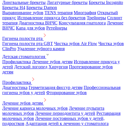
Лингвальные брекеты
Лигатурные брекеты
Брекеты Incognito
Брекеты H4
Брекеты Damon
Выравнивание зубов
TENS терапия
Миография
Открытый
прикус
Исправление прикуса без брекетов
Трейнеры
Сплинт
терапия
Диагностика ВНЧС
Консультация гнатолога
Лечение
ВНЧС
Капа для зубов
Ретейнеры
Гигиена полости рта
Гигиена полости рта GBT
Чистка зубов Air Flow
Чистка зубов
ClinPro
Удаление зубного камня
Детская стоматология
Профилактика
Лечение зубов детям
Исправление прикуса у
детей
Детский логопед
Хирургия
Протезирование зубов
детям
Профилактика
Диагностика
Герметизация фиссур детям
Профессиональная
гигиена зубов у детей
Фторирование зубов
Лечение зубов детям
Лечение кариеса молочных зубов
Лечение пульпита
молочных зубов
Лечение периодонтита у детей
Реставрация
молочных зубов
Лечение постоянных зубов у детей,
подростков
Адаптация детей к лечению у стоматолога