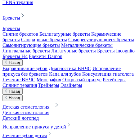
TENS терапия
Брекеты
Брекеты
Снятие брекетов
Безлигатурные брекеты
Керамические
брекеты
Сапфировые брекеты
Саморегулирующиеся брекеты
Самолигирующие брекеты
Металлические брекеты
Лингвальные брекеты
Лигатурные брекеты
Брекеты Incognito
Брекеты H4
Брекеты Damon
Назад
Выравнивание зубов
Диагностика ВНЧС
Исправление
прикуса без брекетов
Капа для зубов
Консультация гнатолога
Лечение ВНЧС
Миография
Открытый прикус
Ретейнеры
Сплинт терапия
Трейнеры
Элайнеры
Назад
Назад
Детская стоматология
Детская стоматология
Детский логопед
Исправление прикуса у детей
Лечение зубов детям