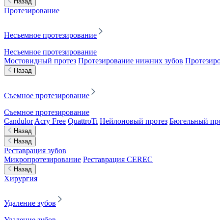
Назад
Протезирование
Несъемное протезирование
Несъемное протезирование
Мостовидный протез
Протезирование нижних зубов
Протезиро
Назад
Съемное протезирование
Съемное протезирование
Candulor
Acry Free
QuattroTi
Нейлоновый протез
Бюгельный пр
Назад
Назад
Реставрация зубов
Микропротезирование
Реставрация CEREC
Назад
Хирургия
Удаление зубов
Удаление зубов