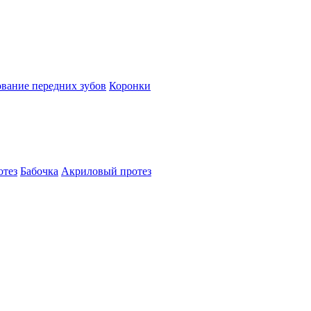
вание передних зубов
Коронки
отез
Бабочка
Акриловый протез