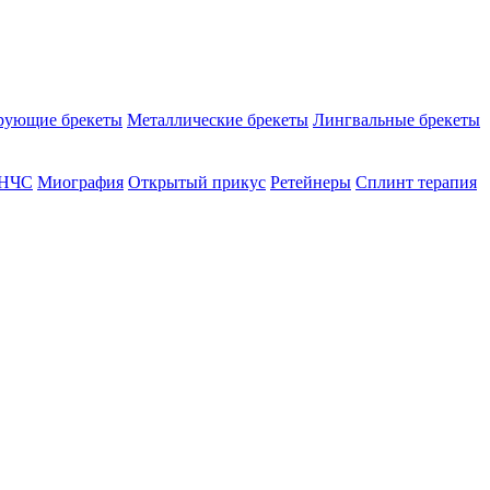
рующие брекеты
Металлические брекеты
Лингвальные брекеты
ВНЧС
Миография
Открытый прикус
Ретейнеры
Сплинт терапия