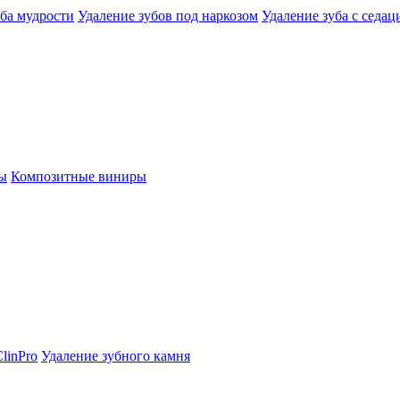
уба мудрости
Удаление зубов под наркозом
Удаление зуба с седац
ы
Композитные виниры
linPro
Удаление зубного камня