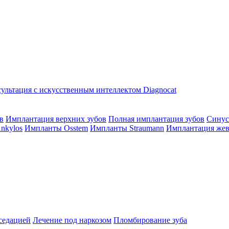
ультация с искусственным интеллектом Diagnocat
в
Имплантация верхних зубов
Полная имплантация зубов
Синус
nkylos
Импланты Osstem
Импланты Straumann
Имплантация жев
седацией
Лечение под наркозом
Пломбирование зуба