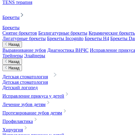
TENS терапия
Брекеты
Брекеты
Снятие брекетов
Безлигатурные брекеты
Керамические брекет
Лигатурные брекеты
Брекеты Incognito
Брекеты H4
Брекеты D
Назад
Выравнивание зубов
Диагностика ВНЧС
Исправление прикуса
Трейнеры
Элайнеры
Назад
Назад
Детская стоматология
Детская стоматология
Детский логопед
Исправление прикуса у детей
Лечение зубов детям
Протезирование зубов детям
Профилактика
Хирургия