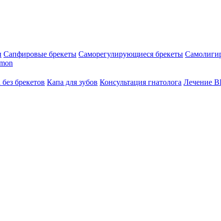
ы
Сапфировые брекеты
Саморегулирующиеся брекеты
Самолиги
amon
 без брекетов
Капа для зубов
Консультация гнатолога
Лечение 