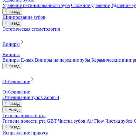
Удаление ретинированного зуба
Сложное удаление
Удаление з
Назад
Шинирование зубов
Назад
Эстетическая стоматология
Виниры
Виниры
Виниры E-max
Виниры на передние зубы
Керамические винир
Назад
Отбеливание
Отбеливание
Отбеливание зубов Zoom 4
Назад
Назад
Гигиена полости рта
Гигиена полости рта GBT
Чистка зубов Air Flow
Чистка зубов C
Назад
Исправление прикуса