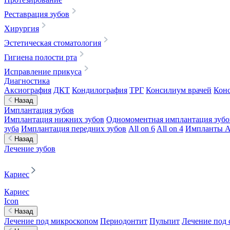
Реставрация зубов
Хирургия
Эстетическая стоматология
Гигиена полости рта
Исправление прикуса
Диагностика
Аксиография
ДКТ
Кондилография
ТРГ
Консилиум врачей
Конс
Назад
Имплантация зубов
Имплантация нижних зубов
Одномоментная имплантация зубо
зуба
Имплантация передних зубов
All on 6
All on 4
Импланты A
Назад
Лечение зубов
Кариес
Кариес
Icon
Назад
Лечение под микроскопом
Периодонтит
Пульпит
Лечение под 