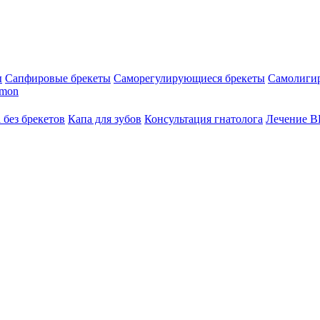
ы
Сапфировые брекеты
Саморегулирующиеся брекеты
Самолиги
amon
 без брекетов
Капа для зубов
Консультация гнатолога
Лечение 