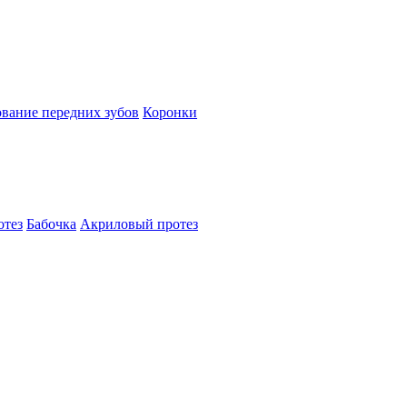
вание передних зубов
Коронки
отез
Бабочка
Акриловый протез