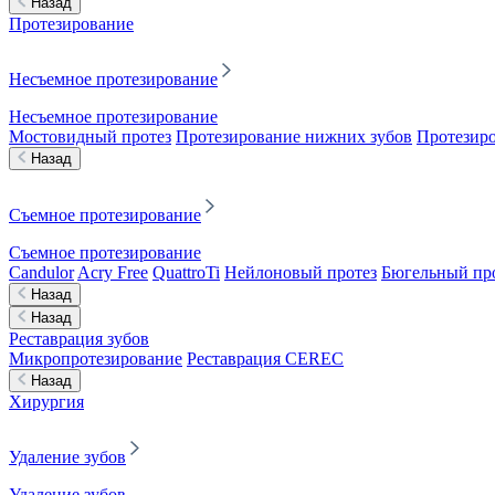
Назад
Протезирование
Несъемное протезирование
Несъемное протезирование
Мостовидный протез
Протезирование нижних зубов
Протезиро
Назад
Съемное протезирование
Съемное протезирование
Candulor
Acry Free
QuattroTi
Нейлоновый протез
Бюгельный пр
Назад
Назад
Реставрация зубов
Микропротезирование
Реставрация CEREC
Назад
Хирургия
Удаление зубов
Удаление зубов