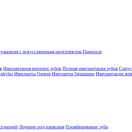
ультация с искусственным интеллектом Diagnocat
в
Имплантация верхних зубов
Полная имплантация зубов
Синус
nkylos
Импланты Osstem
Импланты Straumann
Имплантация жев
седацией
Лечение под наркозом
Пломбирование зуба