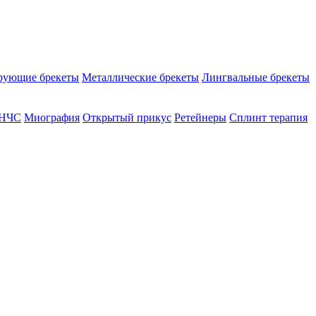
рующие брекеты
Металлические брекеты
Лингвальные брекеты
ВНЧС
Миография
Открытый прикус
Ретейнеры
Сплинт терапия