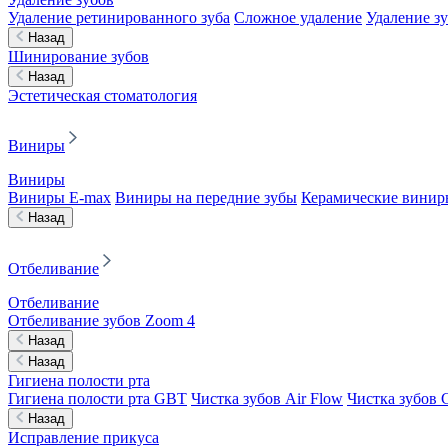
Удаление ретинированного зуба
Сложное удаление
Удаление з
Назад
Шинирование зубов
Назад
Эстетическая стоматология
Виниры
Виниры
Виниры E-max
Виниры на передние зубы
Керамические винир
Назад
Отбеливание
Отбеливание
Отбеливание зубов Zoom 4
Назад
Назад
Гигиена полости рта
Гигиена полости рта GBT
Чистка зубов Air Flow
Чистка зубов C
Назад
Исправление прикуса