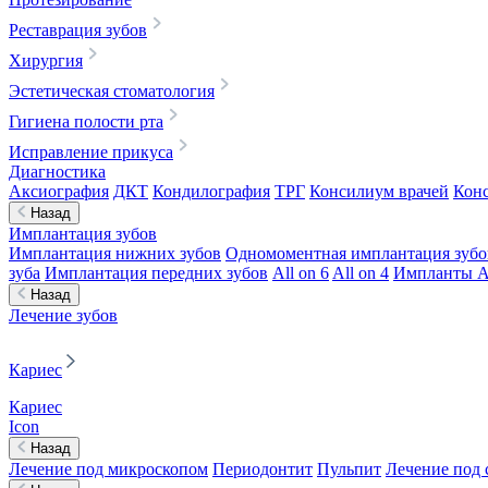
Реставрация зубов
Хирургия
Эстетическая стоматология
Гигиена полости рта
Исправление прикуса
Диагностика
Аксиография
ДКТ
Кондилография
ТРГ
Консилиум врачей
Конс
Назад
Имплантация зубов
Имплантация нижних зубов
Одномоментная имплантация зубо
зуба
Имплантация передних зубов
All on 6
All on 4
Импланты A
Назад
Лечение зубов
Кариес
Кариес
Icon
Назад
Лечение под микроскопом
Периодонтит
Пульпит
Лечение под 