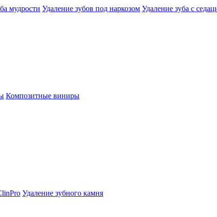
уба мудрости
Удаление зубов под наркозом
Удаление зуба с седац
ы
Композитные виниры
linPro
Удаление зубного камня