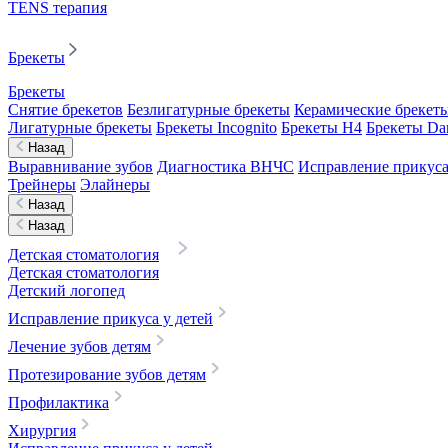
TENS терапия
Брекеты
Брекеты
Снятие брекетов
Безлигатурные брекеты
Керамические брекет
Лигатурные брекеты
Брекеты Incognito
Брекеты H4
Брекеты D
Назад
Выравнивание зубов
Диагностика ВНЧС
Исправление прикуса
Трейнеры
Элайнеры
Назад
Назад
Детская стоматология
Детская стоматология
Детский логопед
Исправление прикуса у детей
Лечение зубов детям
Протезирование зубов детям
Профилактика
Хирургия