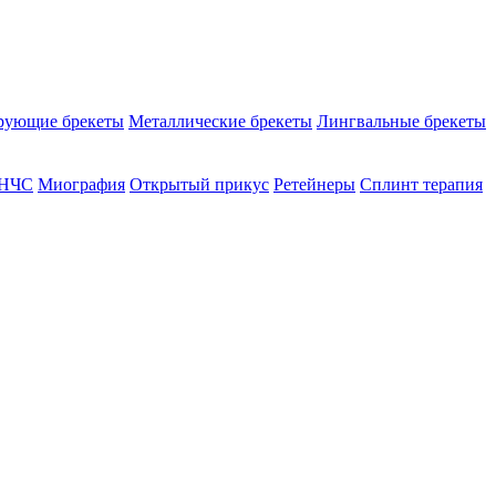
рующие брекеты
Металлические брекеты
Лингвальные брекеты
ВНЧС
Миография
Открытый прикус
Ретейнеры
Сплинт терапия