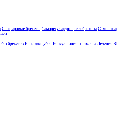
ы
Сапфировые брекеты
Саморегулирующиеся брекеты
Самолиги
amon
 без брекетов
Капа для зубов
Консультация гнатолога
Лечение 