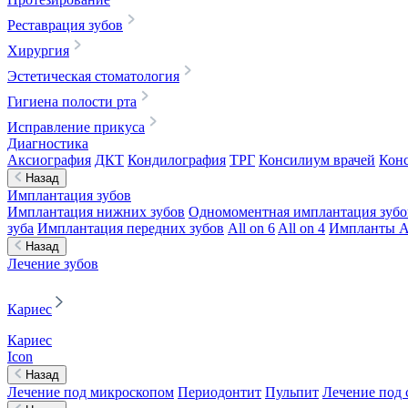
Реставрация зубов
Хирургия
Эстетическая стоматология
Гигиена полости рта
Исправление прикуса
Диагностика
Аксиография
ДКТ
Кондилография
ТРГ
Консилиум врачей
Конс
Назад
Имплантация зубов
Имплантация нижних зубов
Одномоментная имплантация зубо
зуба
Имплантация передних зубов
All on 6
All on 4
Импланты A
Назад
Лечение зубов
Кариес
Кариес
Icon
Назад
Лечение под микроскопом
Периодонтит
Пульпит
Лечение под 