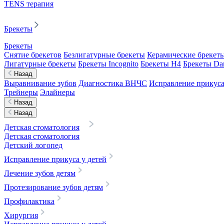
TENS терапия
Брекеты
Брекеты
Снятие брекетов
Безлигатурные брекеты
Керамические брекет
Лигатурные брекеты
Брекеты Incognito
Брекеты H4
Брекеты D
Назад
Выравнивание зубов
Диагностика ВНЧС
Исправление прикуса
Трейнеры
Элайнеры
Назад
Назад
Детская стоматология
Детская стоматология
Детский логопед
Исправление прикуса у детей
Лечение зубов детям
Протезирование зубов детям
Профилактика
Хирургия