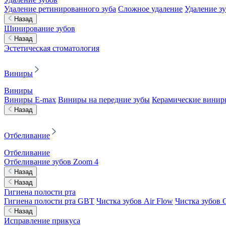
Удаление ретинированного зуба
Сложное удаление
Удаление з
Назад
Шинирование зубов
Назад
Эстетическая стоматология
Виниры
Виниры
Виниры E-max
Виниры на передние зубы
Керамические винир
Назад
Отбеливание
Отбеливание
Отбеливание зубов Zoom 4
Назад
Назад
Гигиена полости рта
Гигиена полости рта GBT
Чистка зубов Air Flow
Чистка зубов C
Назад
Исправление прикуса