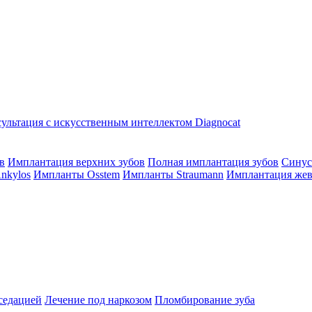
ультация с искусственным интеллектом Diagnocat
в
Имплантация верхних зубов
Полная имплантация зубов
Синус
nkylos
Импланты Osstem
Импланты Straumann
Имплантация жев
седацией
Лечение под наркозом
Пломбирование зуба