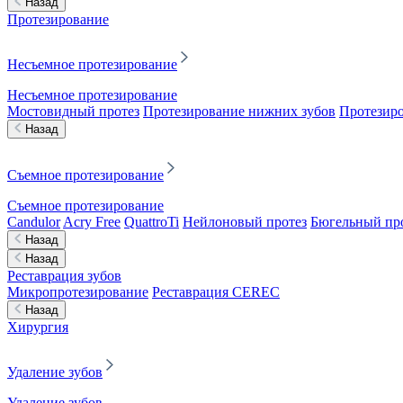
Назад
Протезирование
Несъемное протезирование
Несъемное протезирование
Мостовидный протез
Протезирование нижних зубов
Протезиро
Назад
Съемное протезирование
Съемное протезирование
Candulor
Acry Free
QuattroTi
Нейлоновый протез
Бюгельный пр
Назад
Назад
Реставрация зубов
Микропротезирование
Реставрация CEREC
Назад
Хирургия
Удаление зубов
Удаление зубов