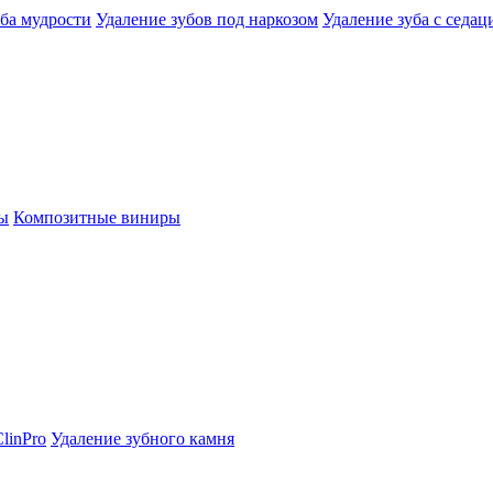
уба мудрости
Удаление зубов под наркозом
Удаление зуба с седац
ы
Композитные виниры
linPro
Удаление зубного камня