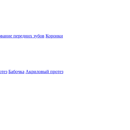
вание передних зубов
Коронки
отез
Бабочка
Акриловый протез