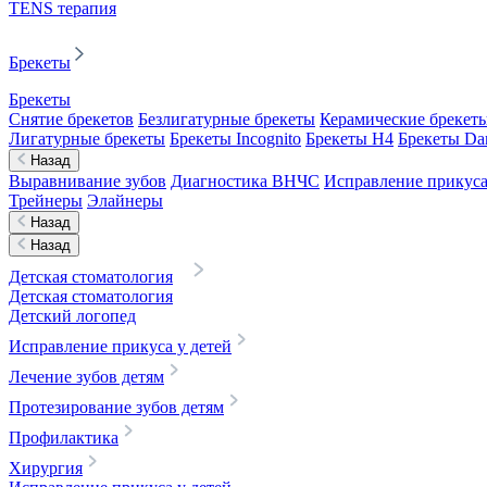
TENS терапия
Брекеты
Брекеты
Снятие брекетов
Безлигатурные брекеты
Керамические брекет
Лигатурные брекеты
Брекеты Incognito
Брекеты H4
Брекеты D
Назад
Выравнивание зубов
Диагностика ВНЧС
Исправление прикуса
Трейнеры
Элайнеры
Назад
Назад
Детская стоматология
Детская стоматология
Детский логопед
Исправление прикуса у детей
Лечение зубов детям
Протезирование зубов детям
Профилактика
Хирургия