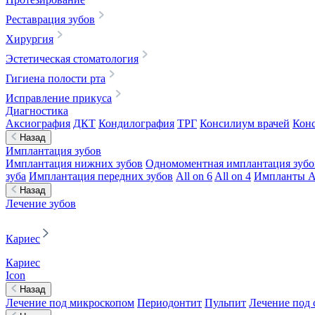
Реставрация зубов
Хирургия
Эстетическая стоматология
Гигиена полости рта
Исправление прикуса
Диагностика
Аксиография
ДКТ
Кондилография
ТРГ
Консилиум врачей
Конс
Назад
Имплантация зубов
Имплантация нижних зубов
Одномоментная имплантация зубо
зуба
Имплантация передних зубов
All on 6
All on 4
Импланты A
Назад
Лечение зубов
Кариес
Кариес
Icon
Назад
Лечение под микроскопом
Периодонтит
Пульпит
Лечение под 