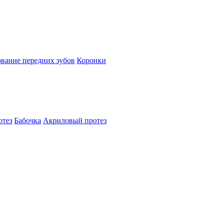
вание передних зубов
Коронки
отез
Бабочка
Акриловый протез