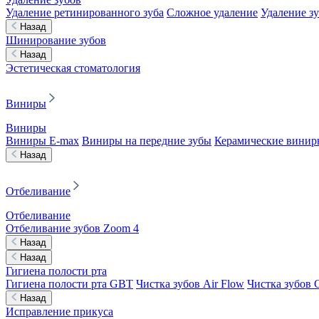
Удаление ретинированного зуба
Сложное удаление
Удаление з
Назад
Шинирование зубов
Назад
Эстетическая стоматология
Виниры
Виниры
Виниры E-max
Виниры на передние зубы
Керамические винир
Назад
Отбеливание
Отбеливание
Отбеливание зубов Zoom 4
Назад
Назад
Гигиена полости рта
Гигиена полости рта GBT
Чистка зубов Air Flow
Чистка зубов C
Назад
Исправление прикуса