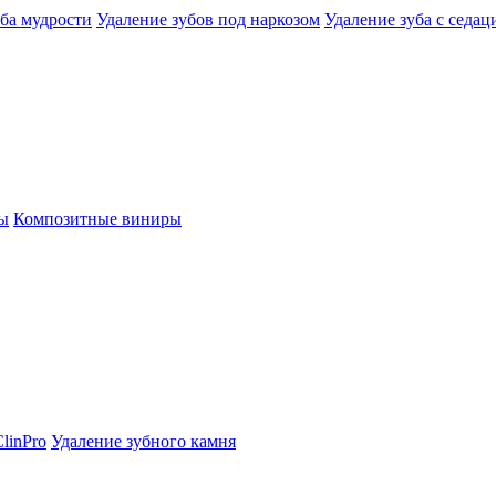
уба мудрости
Удаление зубов под наркозом
Удаление зуба с седац
ы
Композитные виниры
linPro
Удаление зубного камня