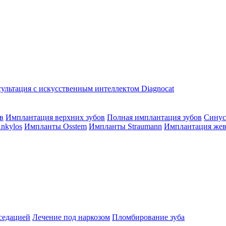
ультация с искусственным интеллектом Diagnocat
в
Имплантация верхних зубов
Полная имплантация зубов
Синус
nkylos
Импланты Osstem
Импланты Straumann
Имплантация жев
седацией
Лечение под наркозом
Пломбирование зуба