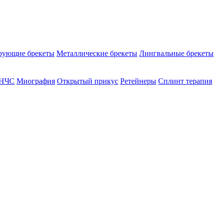
рующие брекеты
Металлические брекеты
Лингвальные брекеты
ВНЧС
Миография
Открытый прикус
Ретейнеры
Сплинт терапия