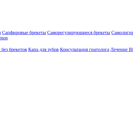
ы
Сапфировые брекеты
Саморегулирующиеся брекеты
Самолиги
amon
 без брекетов
Капа для зубов
Консультация гнатолога
Лечение 