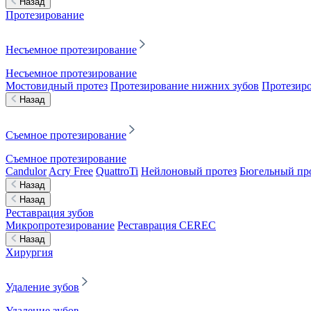
Назад
Протезирование
Несъемное протезирование
Несъемное протезирование
Мостовидный протез
Протезирование нижних зубов
Протезиро
Назад
Съемное протезирование
Съемное протезирование
Candulor
Acry Free
QuattroTi
Нейлоновый протез
Бюгельный пр
Назад
Назад
Реставрация зубов
Микропротезирование
Реставрация CEREC
Назад
Хирургия
Удаление зубов
Удаление зубов