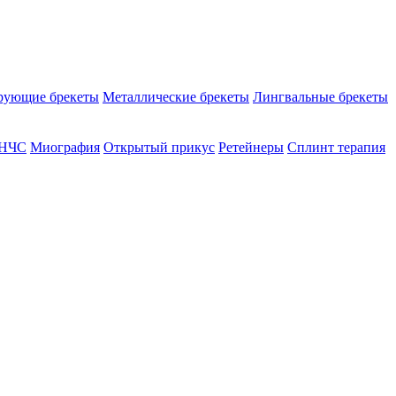
рующие брекеты
Металлические брекеты
Лингвальные брекеты
ВНЧС
Миография
Открытый прикус
Ретейнеры
Сплинт терапия