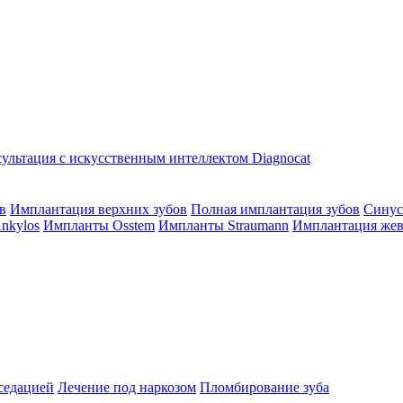
ультация с искусственным интеллектом Diagnocat
в
Имплантация верхних зубов
Полная имплантация зубов
Синус
nkylos
Импланты Osstem
Импланты Straumann
Имплантация жев
седацией
Лечение под наркозом
Пломбирование зуба