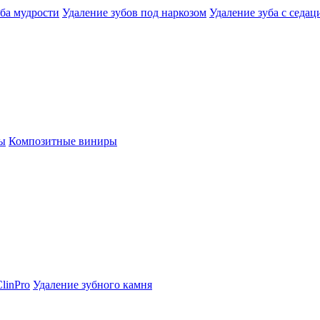
уба мудрости
Удаление зубов под наркозом
Удаление зуба с седац
ы
Композитные виниры
linPro
Удаление зубного камня