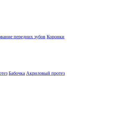
вание передних зубов
Коронки
отез
Бабочка
Акриловый протез