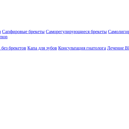
ы
Сапфировые брекеты
Саморегулирующиеся брекеты
Самолиги
amon
 без брекетов
Капа для зубов
Консультация гнатолога
Лечение 