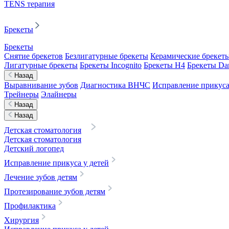
TENS терапия
Брекеты
Брекеты
Снятие брекетов
Безлигатурные брекеты
Керамические брекет
Лигатурные брекеты
Брекеты Incognito
Брекеты H4
Брекеты D
Назад
Выравнивание зубов
Диагностика ВНЧС
Исправление прикуса
Трейнеры
Элайнеры
Назад
Назад
Детская стоматология
Детская стоматология
Детский логопед
Исправление прикуса у детей
Лечение зубов детям
Протезирование зубов детям
Профилактика
Хирургия