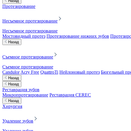
Назад
Протезирование
Несъемное протезирование
Несъемное протезирование
Мостовидный протез
Протезирование нижних зубов
Протезиро
Назад
Съемное протезирование
Съемное протезирование
Candulor
Acry Free
QuattroTi
Нейлоновый протез
Бюгельный пр
Назад
Назад
Реставрация зубов
Микропротезирование
Реставрация CEREC
Назад
Хирургия
Удаление зубов
Удаление зубов