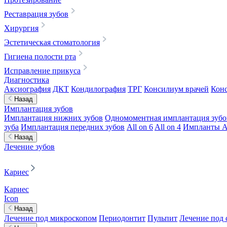
Реставрация зубов
Хирургия
Эстетическая стоматология
Гигиена полости рта
Исправление прикуса
Диагностика
Аксиография
ДКТ
Кондилография
ТРГ
Консилиум врачей
Конс
Назад
Имплантация зубов
Имплантация нижних зубов
Одномоментная имплантация зубо
зуба
Имплантация передних зубов
All on 6
All on 4
Импланты A
Назад
Лечение зубов
Кариес
Кариес
Icon
Назад
Лечение под микроскопом
Периодонтит
Пульпит
Лечение под 