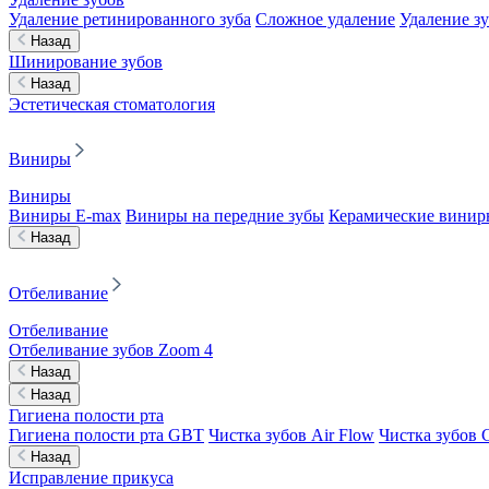
Удаление ретинированного зуба
Сложное удаление
Удаление з
Назад
Шинирование зубов
Назад
Эстетическая стоматология
Виниры
Виниры
Виниры E-max
Виниры на передние зубы
Керамические винир
Назад
Отбеливание
Отбеливание
Отбеливание зубов Zoom 4
Назад
Назад
Гигиена полости рта
Гигиена полости рта GBT
Чистка зубов Air Flow
Чистка зубов C
Назад
Исправление прикуса