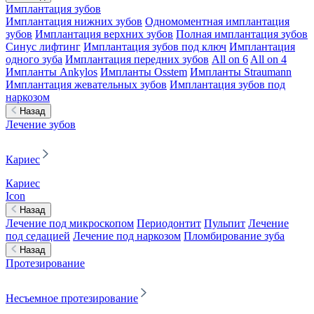
Имплантация зубов
Имплантация нижних зубов
Одномоментная имплантация
зубов
Имплантация верхних зубов
Полная имплантация зубов
Синус лифтинг
Имплантация зубов под ключ
Имплантация
одного зуба
Имплантация передних зубов
All on 6
All on 4
Импланты Ankylos
Импланты Osstem
Импланты Straumann
Имплантация жевательных зубов
Имплантация зубов под
наркозом
Назад
Лечение зубов
Кариес
Кариес
Icon
Назад
Лечение под микроскопом
Периодонтит
Пульпит
Лечение
под седацией
Лечение под наркозом
Пломбирование зуба
Назад
Протезирование
Несъемное протезирование