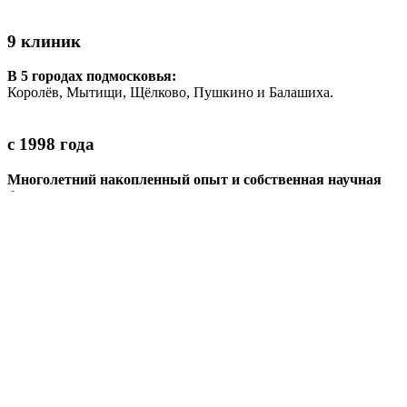
9 клиник
В 5 городах подмосковья:
Королёв, Мытищи, Щёлково, Пушкино и Балашиха.
с 1998 года
Многолетний накопленный опыт и собственная научная
база
позволяет решать даже самые сложные случаи
250 тысяч пациентов
Доверили нам своё здоровье.
80% из них
— пришли к нам по рекомендациям
1
/1