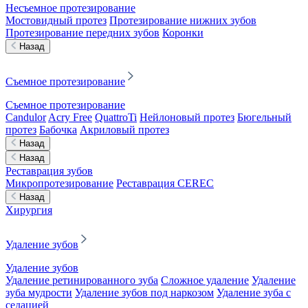
Несъемное протезирование
Мостовидный протез
Протезирование нижних зубов
Протезирование передних зубов
Коронки
Назад
Съемное протезирование
Съемное протезирование
Candulor
Acry Free
QuattroTi
Нейлоновый протез
Бюгельный
протез
Бабочка
Акриловый протез
Назад
Назад
Реставрация зубов
Микропротезирование
Реставрация CEREC
Назад
Хирургия
Удаление зубов
Удаление зубов
Удаление ретинированного зуба
Сложное удаление
Удаление
зуба мудрости
Удаление зубов под наркозом
Удаление зуба с
седацией