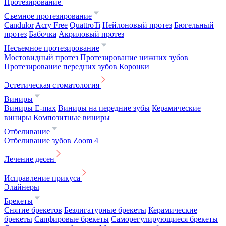
Протезирование
Съемное протезирование
Candulor
Acry Free
QuattroTi
Нейлоновый протез
Бюгельный
протез
Бабочка
Акриловый протез
Несъемное протезирование
Мостовидный протез
Протезирование нижних зубов
Протезирование передних зубов
Коронки
Эстетическая стоматология
Виниры
Виниры E-max
Виниры на передние зубы
Керамические
виниры
Композитные виниры
Отбеливание
Отбеливание зубов Zoom 4
Лечение десен
Исправление прикуса
Элайнеры
Брекеты
Снятие брекетов
Безлигатурные брекеты
Керамические
брекеты
Сапфировые брекеты
Саморегулирующиеся брекеты