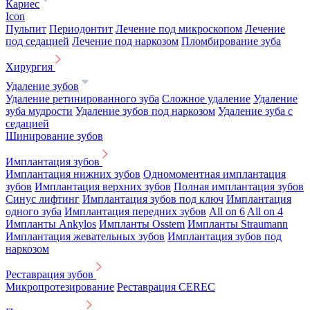
Кариес
Icon
Пульпит
Периодонтит
Лечение под микроскопом
Лечение
под седацией
Лечение под наркозом
Пломбирование зуба
Хирургия
Удаление зубов
Удаление ретинированного зуба
Сложное удаление
Удаление
зуба мудрости
Удаление зубов под наркозом
Удаление зуба с
седацией
Шинирование зубов
Имплантация зубов
Имплантация нижних зубов
Одномоментная имплантация
зубов
Имплантация верхних зубов
Полная имплантация зубов
Синус лифтинг
Имплантация зубов под ключ
Имплантация
одного зуба
Имплантация передних зубов
All on 6
All on 4
Импланты Ankylos
Импланты Osstem
Импланты Straumann
Имплантация жевательных зубов
Имплантация зубов под
наркозом
Реставрация зубов
Микропротезирование
Реставрация CEREC