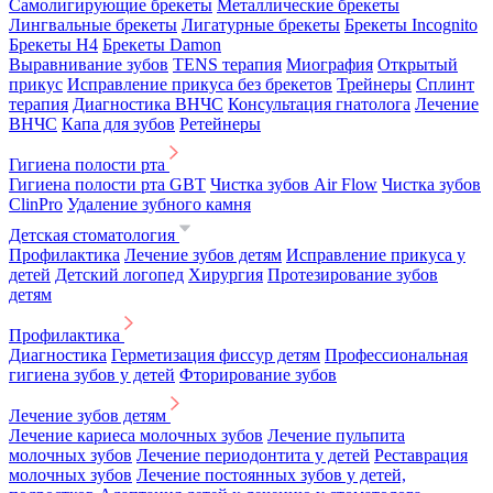
Самолигирующие брекеты
Металлические брекеты
Лингвальные брекеты
Лигатурные брекеты
Брекеты Incognito
Брекеты H4
Брекеты Damon
Выравнивание зубов
TENS терапия
Миография
Открытый
прикус
Исправление прикуса без брекетов
Трейнеры
Сплинт
терапия
Диагностика ВНЧС
Консультация гнатолога
Лечение
ВНЧС
Капа для зубов
Ретейнеры
Гигиена полости рта
Гигиена полости рта GBT
Чистка зубов Air Flow
Чистка зубов
ClinPro
Удаление зубного камня
Детская стоматология
Профилактика
Лечение зубов детям
Исправление прикуса у
детей
Детский логопед
Хирургия
Протезирование зубов
детям
Профилактика
Диагностика
Герметизация фиссур детям
Профессиональная
гигиена зубов у детей
Фторирование зубов
Лечение зубов детям
Лечение кариеса молочных зубов
Лечение пульпита
молочных зубов
Лечение периодонтита у детей
Реставрация
молочных зубов
Лечение постоянных зубов у детей,