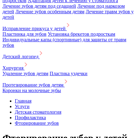
подростков
Адаптация детей к лечению у стоматолога
Лечение зубов детям под седацией
Лечение под наркозом
детей
Лечение зубов особенным детям
Лечение травм зубов у
детей
Исправление прикуса у детей
Пластинка для зубов
Установка брекетов подросткам
Индивидуальные капы (спортивные) для защиты от травм
зубов
Детский логопед
Хирургия
Удаление зубов детям
Пластика уздечки
Протезирование зубов детям
Коронки на молочные зубы
Главная
Услуги
Детская стоматология
Профилактика
Фторирование зубов