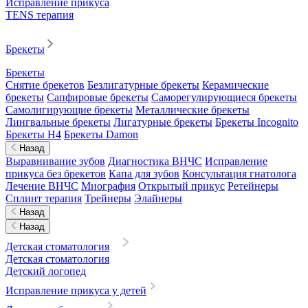
Исправление прикуса
TENS терапия
Брекеты
Брекеты
Снятие брекетов
Безлигатурные брекеты
Керамические
брекеты
Сапфировые брекеты
Саморегулирующиеся брекеты
Самолигирующие брекеты
Металлические брекеты
Лингвальные брекеты
Лигатурные брекеты
Брекеты Incognito
Брекеты H4
Брекеты Damon
Назад
Выравнивание зубов
Диагностика ВНЧС
Исправление
прикуса без брекетов
Капа для зубов
Консультация гнатолога
Лечение ВНЧС
Миография
Открытый прикус
Ретейнеры
Сплинт терапия
Трейнеры
Элайнеры
Назад
Назад
Детская стоматология
Детская стоматология
Детский логопед
Исправление прикуса у детей