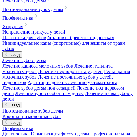
Лечение зубов детям
Протезирование зубов детям
Профилактика
Хирургия
Исправление прикуса у детей
Пластинка для зубов
Установка брекетов подросткам
Индивидуальные капы (спортивные) для защиты от травм
зубов
Назад
Лечение зубов детям
Лечение кариеса молочных зубов
Лечение пульпита
молочных зубов
Лечение периодонтита у детей
Реставрация
молочных зубов
Лечение постоянных зубов у детей,
подростков
Адаптация детей к лечению у стоматолога
Лечение зубов детям под седацией
Лечение под наркозом
детей
Лечение зубов особенным детям
Лечение травм зубов у
детей
Назад
Протезирование зубов детям
Коронки на молочные зубы
Назад
Профилактика
Диагностика
Герметизация фиссур детям
Профессиональная