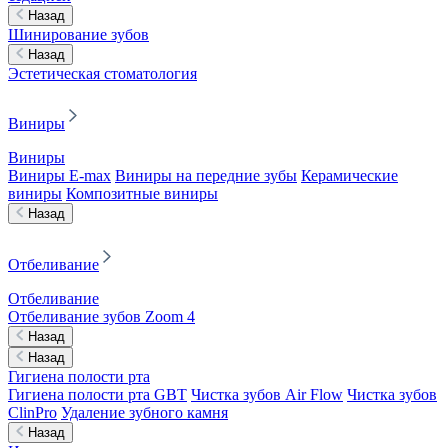
Назад
Шинирование зубов
Назад
Эстетическая стоматология
Виниры
Виниры
Виниры E-max
Виниры на передние зубы
Керамические
виниры
Композитные виниры
Назад
Отбеливание
Отбеливание
Отбеливание зубов Zoom 4
Назад
Назад
Гигиена полости рта
Гигиена полости рта GBT
Чистка зубов Air Flow
Чистка зубов
ClinPro
Удаление зубного камня
Назад