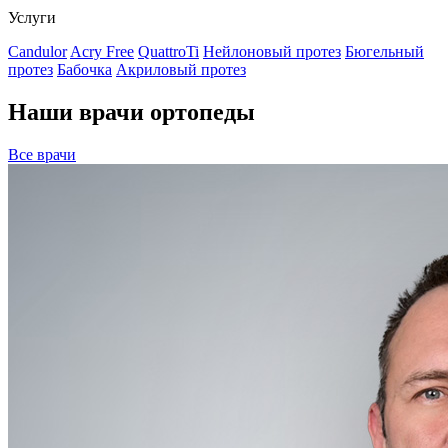
Услуги
Candulor
Acry Free
QuattroTi
Нейлоновый протез
Бюгельный
протез
Бабочка
Акриловый протез
Наши врачи ортопеды
Все врачи