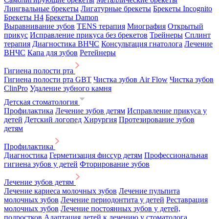
Лингвальные брекеты
Лигатурные брекеты
Брекеты Incognito
Брекеты H4
Брекеты Damon
Выравнивание зубов
TENS терапия
Миография
Открытый
прикус
Исправление прикуса без брекетов
Трейнеры
Сплинт
терапия
Диагностика ВНЧС
Консультация гнатолога
Лечение
ВНЧС
Капа для зубов
Ретейнеры
Гигиена полости рта
Гигиена полости рта GBT
Чистка зубов Air Flow
Чистка зубов
ClinPro
Удаление зубного камня
Детская стоматология
Профилактика
Лечение зубов детям
Исправление прикуса у
детей
Детский логопед
Хирургия
Протезирование зубов
детям
Профилактика
Диагностика
Герметизация фиссур детям
Профессиональная
гигиена зубов у детей
Фторирование зубов
Лечение зубов детям
Лечение кариеса молочных зубов
Лечение пульпита
молочных зубов
Лечение периодонтита у детей
Реставрация
молочных зубов
Лечение постоянных зубов у детей,
подростков
Адаптация детей к лечению у стоматолога