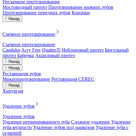
Несъемное протезирование
Мостовидный протез
Протезирование нижних зубов
Протезирование передних зубов
Коронки
Назад
Съемное протезирование
Съемное протезирование
Candulor
Acry Free
QuattroTi
Нейлоновый протез
Бюгельный
протез
Бабочка
Акриловый протез
Назад
Назад
Реставрация зубов
Микропротезирование
Реставрация CEREC
Назад
Хирургия
Удаление зубов
Удаление зубов
Удаление ретинированного зуба
Сложное удаление
Удаление
зуба мудрости
Удаление зубов под наркозом
Удаление зуба с
седацией