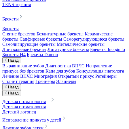
TENS терапия
Брекеты
Брекеты
Снятие брекетов
Безлигатурные брекеты
Керамические
брекеты
Сапфировые брекеты
Саморегулирующиеся брекеты
Самолигирующие брекеты
Металлические брекеты
Лингвальные брекеты
Лигатурные брекеты
Брекеты Incognito
Брекеты H4
Брекеты Damon
Назад
Выравнивание зубов
Диагностика ВНЧС
Исправление
прикуса без брекетов
Капа для зубов
Консультация гнатолога
Лечение ВНЧС
Миография
Открытый прикус
Ретейнеры
Сплинт терапия
Трейнеры
Элайнеры
Назад
Назад
Детская стоматология
Детская стоматология
Детский логопед
Исправление прикуса у детей
Лечение зубов детям