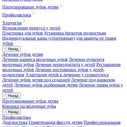
Протезирование зубов детям
Профилактика
Хирургия
Исправление прикуса у детей
Пластинка для зубов
Установка брекетов подросткам
Индивидуальные капы (спортивные) для защиты от травм
зубов
Назад
Лечение зубов детям
Лечение кариеса молочных зубов
Лечение пульпита
молочных зубов
Лечение периодонтита у детей
Реставрация
молочных зубов
Лечение постоянных зубов у детей,
подростков
Адаптация детей к лечению у стоматолога
Лечение зубов детям под седацией
Лечение под наркозом
детей
Лечение зубов особенным детям
Лечение травм зубов у
детей
Назад
Протезирование зубов детям
Коронки на молочные зубы
Назад
Профилактика
Диагностика
Герметизация фиссур детям
Профессиональная