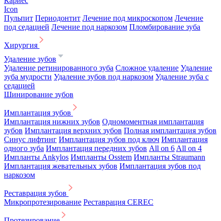
Кариес
Icon
Пульпит
Периодонтит
Лечение под микроскопом
Лечение
под седацией
Лечение под наркозом
Пломбирование зуба
Хирургия
Удаление зубов
Удаление ретинированного зуба
Сложное удаление
Удаление
зуба мудрости
Удаление зубов под наркозом
Удаление зуба с
седацией
Шинирование зубов
Имплантация зубов
Имплантация нижних зубов
Одномоментная имплантация
зубов
Имплантация верхних зубов
Полная имплантация зубов
Синус лифтинг
Имплантация зубов под ключ
Имплантация
одного зуба
Имплантация передних зубов
All on 6
All on 4
Импланты Ankylos
Импланты Osstem
Импланты Straumann
Имплантация жевательных зубов
Имплантация зубов под
наркозом
Реставрация зубов
Микропротезирование
Реставрация CEREC
Протезирование