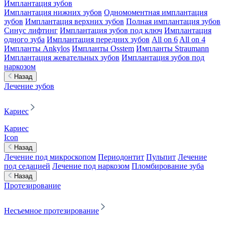
Имплантация зубов
Имплантация нижних зубов
Одномоментная имплантация
зубов
Имплантация верхних зубов
Полная имплантация зубов
Синус лифтинг
Имплантация зубов под ключ
Имплантация
одного зуба
Имплантация передних зубов
All on 6
All on 4
Импланты Ankylos
Импланты Osstem
Импланты Straumann
Имплантация жевательных зубов
Имплантация зубов под
наркозом
Назад
Лечение зубов
Кариес
Кариес
Icon
Назад
Лечение под микроскопом
Периодонтит
Пульпит
Лечение
под седацией
Лечение под наркозом
Пломбирование зуба
Назад
Протезирование
Несъемное протезирование