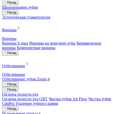
Назад
Шинирование зубов
Назад
Эстетическая стоматология
Виниры
Виниры
Виниры E-max
Виниры на передние зубы
Керамические
виниры
Композитные виниры
Назад
Отбеливание
Отбеливание
Отбеливание зубов Zoom 4
Назад
Назад
Гигиена полости рта
Гигиена полости рта GBT
Чистка зубов Air Flow
Чистка зубов
ClinPro
Удаление зубного камня
Назад
Исправление прикуса