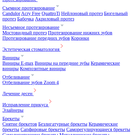
Съемное протезирование
Candulor
Acry Free
QuattroTi
Нейлоновый протез
Бюгельный
протез
Бабочка
Акриловый протез
Несъемное протезирование
Мостовидный протез
Протезирование нижних зубов
Протезирование передних зубов
Коронки
Эстетическая стоматология
Виниры
Виниры E-max
Виниры на передние зубы
Керамические
виниры
Композитные виниры
Отбеливание
Отбеливание зубов Zoom 4
Лечение десен
Исправление прикуса
Элайнеры
Брекеты
Снятие брекетов
Безлигатурные брекеты
Керамические
брекеты
Сапфировые брекеты
Саморегулирующиеся брекеты
Самолигирующие брекеты
Металлические брекеты