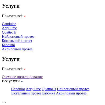
Услуги
Показать всё
Candulor
Acry Free
QuattroTi
Нейлоновый протез
Бюгельный протез
Бабочка
Акриловый протез
Услуги
Показать всё
Съемное протезирование
Все услуги
Candulor
Acry Free
QuattroTi
Нейлоновый протез
Бюгельный протез
Бабочка
Акриловый протез