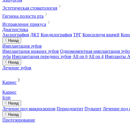
Эстетическая стоматология
Гигиена полости рта
Исправление прикуса
Диагностика
Аксиография
ДКТ
Кондилография
ТРГ
Консилиум врачей
Конс
Назад
Имплантация зубов
Имплантация нижних зубов
Одномоментная имплантация зубо
зуба
Имплантация передних зубов
All on 6
All on 4
Импланты A
Назад
Лечение зубов
Кариес
Кариес
Icon
Назад
Лечение под микроскопом
Периодонтит
Пульпит
Лечение под 
Назад
Протезирование