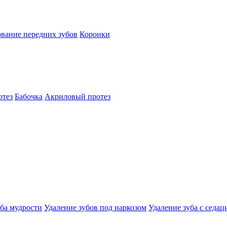
вание передних зубов
Коронки
отез
Бабочка
Акриловый протез
уба мудрости
Удаление зубов под наркозом
Удаление зуба с седац