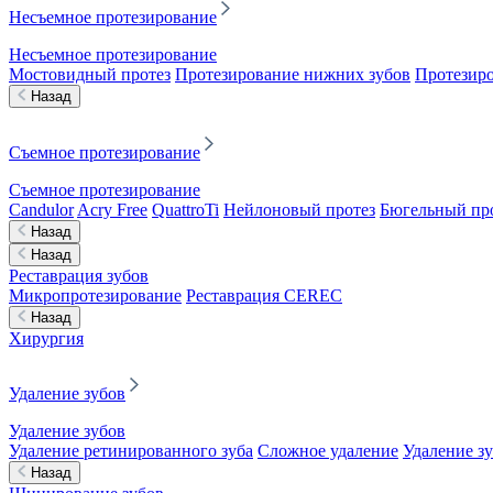
Несъемное протезирование
Несъемное протезирование
Мостовидный протез
Протезирование нижних зубов
Протезиро
Назад
Съемное протезирование
Съемное протезирование
Candulor
Acry Free
QuattroTi
Нейлоновый протез
Бюгельный пр
Назад
Назад
Реставрация зубов
Микропротезирование
Реставрация CEREC
Назад
Хирургия
Удаление зубов
Удаление зубов
Удаление ретинированного зуба
Сложное удаление
Удаление з
Назад