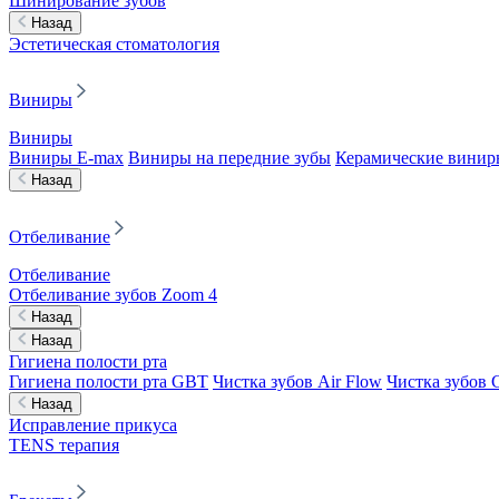
Шинирование зубов
Назад
Эстетическая стоматология
Виниры
Виниры
Виниры E-max
Виниры на передние зубы
Керамические винир
Назад
Отбеливание
Отбеливание
Отбеливание зубов Zoom 4
Назад
Назад
Гигиена полости рта
Гигиена полости рта GBT
Чистка зубов Air Flow
Чистка зубов C
Назад
Исправление прикуса
TENS терапия