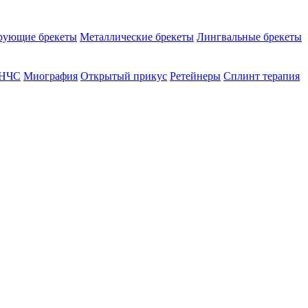
рующие брекеты
Металлические брекеты
Лингвальные брекеты
ВНЧС
Миография
Открытый прикус
Ретейнеры
Сплинт терапия