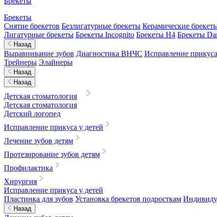
Брекеты
Брекеты
Снятие брекетов
Безлигатурные брекеты
Керамические брекет
Лигатурные брекеты
Брекеты Incognito
Брекеты H4
Брекеты D
Назад
Выравнивание зубов
Диагностика ВНЧС
Исправление прикуса
Трейнеры
Элайнеры
Назад
Назад
Детская стоматология
Детская стоматология
Детский логопед
Исправление прикуса у детей
Лечение зубов детям
Протезирование зубов детям
Профилактика
Хирургия
Исправление прикуса у детей
Пластинка для зубов
Установка брекетов подросткам
Индивидуа
Назад