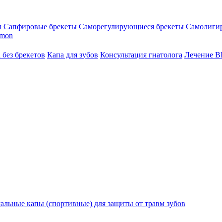
ы
Сапфировые брекеты
Саморегулирующиеся брекеты
Самолиги
amon
 без брекетов
Капа для зубов
Консультация гнатолога
Лечение 
льные капы (спортивные) для защиты от травм зубов