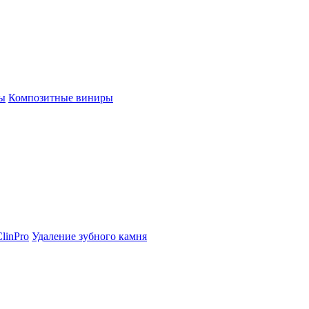
ы
Композитные виниры
linPro
Удаление зубного камня