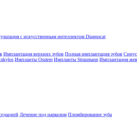
ультация с искусственным интеллектом Diagnocat
в
Имплантация верхних зубов
Полная имплантация зубов
Синус
nkylos
Импланты Osstem
Импланты Straumann
Имплантация жев
седацией
Лечение под наркозом
Пломбирование зуба