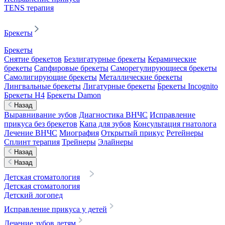
TENS терапия
Брекеты
Брекеты
Снятие брекетов
Безлигатурные брекеты
Керамические
брекеты
Сапфировые брекеты
Саморегулирующиеся брекеты
Самолигирующие брекеты
Металлические брекеты
Лингвальные брекеты
Лигатурные брекеты
Брекеты Incognito
Брекеты H4
Брекеты Damon
Назад
Выравнивание зубов
Диагностика ВНЧС
Исправление
прикуса без брекетов
Капа для зубов
Консультация гнатолога
Лечение ВНЧС
Миография
Открытый прикус
Ретейнеры
Сплинт терапия
Трейнеры
Элайнеры
Назад
Назад
Детская стоматология
Детская стоматология
Детский логопед
Исправление прикуса у детей
Лечение зубов детям