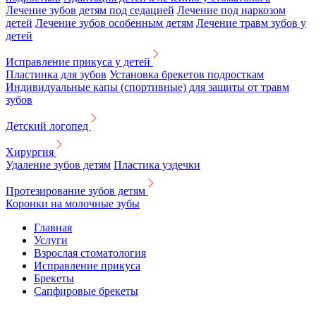
Лечение зубов детям под седацией
Лечение под наркозом
детей
Лечение зубов особенным детям
Лечение травм зубов у
детей
Исправление прикуса у детей
Пластинка для зубов
Установка брекетов подросткам
Индивидуальные капы (спортивные) для защиты от травм
зубов
Детский логопед
Хирургия
Удаление зубов детям
Пластика уздечки
Протезирование зубов детям
Коронки на молочные зубы
Главная
Услуги
Взрослая стоматология
Исправление прикуса
Брекеты
Сапфировые брекеты