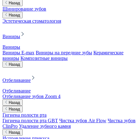
Назад
Шинирование зубов
Назад
Эстетическая стоматология
Виниры
Виниры
Виниры E-max
Виниры на передние зубы
Керамические
виниры
Композитные виниры
Назад
Отбеливание
Отбеливание
Отбеливание зубов Zoom 4
Назад
Назад
Гигиена полости рта
Гигиена полости рта GBT
Чистка зубов Air Flow
Чистка зубов
ClinPro
Удаление зубного камня
Назад
Исправление прикуса