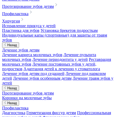
Протезирование зубов детям
Профилактика
Хирургия
Исправление прикуса у детей
Пластинка для зубов
Установка брекетов подросткам
Индивидуальные капы (спортивные) для защиты от травм
зубов
Назад
Лечение зубов детям
Лечение кариеса молочных зубов
Лечение пульпита
молочных зубов
Лечение периодонтита у детей
Реставрация
молочных зубов
Лечение постоянных зубов у детей,
подростков
Адаптация детей к лечению у стоматолога
Лечение зубов детям под седацией
Лечение под наркозом
детей
Лечение зубов особенным детям
Лечение травм зубов у
детей
Назад
Протезирование зубов детям
Коронки на молочные зубы
Назад
Профилактика
Диагностика
Герметизация фиссур детям
Профессиональная