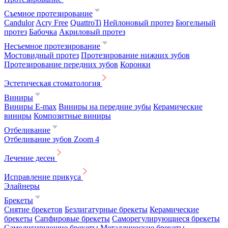
Съемное протезирование
Candulor
Acry Free
QuattroTi
Нейлоновый протез
Бюгельный
протез
Бабочка
Акриловый протез
Несъемное протезирование
Мостовидный протез
Протезирование нижних зубов
Протезирование передних зубов
Коронки
Эстетическая стоматология
Виниры
Виниры E-max
Виниры на передние зубы
Керамические
виниры
Композитные виниры
Отбеливание
Отбеливание зубов Zoom 4
Лечение десен
Исправление прикуса
Элайнеры
Брекеты
Снятие брекетов
Безлигатурные брекеты
Керамические
брекеты
Сапфировые брекеты
Саморегулирующиеся брекеты
Самолигирующие брекеты
Металлические брекеты