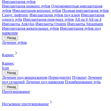
Имплантация зубов
Имплантация нижних зубов
Одномоментная имплантация
зубов
Имплантация верхних зубов
Полная имплантация зубов
Синус лифтинг
Имплантация зубов под ключ
Имплантация
одного зуба
Имплантация передних зубов
All on 6
All on 4
Импланты Ankylos
Импланты Osstem
Импланты Straumann
Имплантация жевательных зубов
Имплантация зубов под
наркозом
Назад
Лечение зубов
Кариес
Кариес
Icon
Назад
Лечение под микроскопом
Периодонтит
Пульпит
Лечение
под седацией
Лечение под наркозом
Пломбирование зуба
Назад
Протезирование
Несъемное протезирование