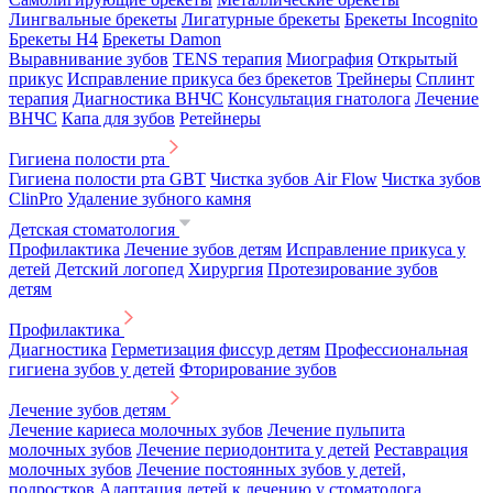
Лингвальные брекеты
Лигатурные брекеты
Брекеты Incognito
Брекеты H4
Брекеты Damon
Выравнивание зубов
TENS терапия
Миография
Открытый
прикус
Исправление прикуса без брекетов
Трейнеры
Сплинт
терапия
Диагностика ВНЧС
Консультация гнатолога
Лечение
ВНЧС
Капа для зубов
Ретейнеры
Гигиена полости рта
Гигиена полости рта GBT
Чистка зубов Air Flow
Чистка зубов
ClinPro
Удаление зубного камня
Детская стоматология
Профилактика
Лечение зубов детям
Исправление прикуса у
детей
Детский логопед
Хирургия
Протезирование зубов
детям
Профилактика
Диагностика
Герметизация фиссур детям
Профессиональная
гигиена зубов у детей
Фторирование зубов
Лечение зубов детям
Лечение кариеса молочных зубов
Лечение пульпита
молочных зубов
Лечение периодонтита у детей
Реставрация
молочных зубов
Лечение постоянных зубов у детей,
подростков
Адаптация детей к лечению у стоматолога