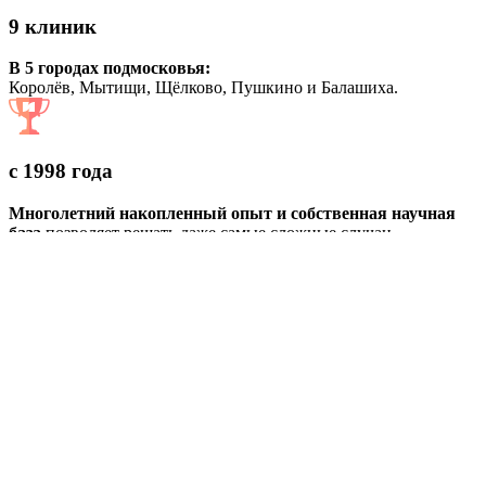
9 клиник
В 5 городах подмосковья:
Королёв, Мытищи, Щёлково, Пушкино и Балашиха.
с 1998 года
Многолетний накопленный опыт и собственная научная
база
позволяет решать даже самые сложные случаи
250 тысяч пациентов
Доверили нам своё здоровье.
80% из них
— пришли к нам по рекомендациям