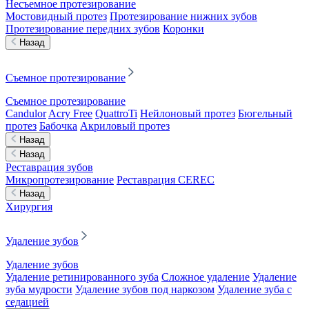
Несъемное протезирование
Мостовидный протез
Протезирование нижних зубов
Протезирование передних зубов
Коронки
Назад
Съемное протезирование
Съемное протезирование
Candulor
Acry Free
QuattroTi
Нейлоновый протез
Бюгельный
протез
Бабочка
Акриловый протез
Назад
Назад
Реставрация зубов
Микропротезирование
Реставрация CEREC
Назад
Хирургия
Удаление зубов
Удаление зубов
Удаление ретинированного зуба
Сложное удаление
Удаление
зуба мудрости
Удаление зубов под наркозом
Удаление зуба с
седацией