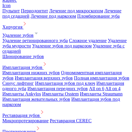
Кариес
Icon
Пульпит
Периодонтит
Лечение под микроскопом
Лечение
под седацией
Лечение под наркозом
Пломбирование зуба
Хирургия
Удаление зубов
Удаление ретинированного зуба
Сложное удаление
Удаление
зуба мудрости
Удаление зубов под наркозом
Удаление зуба с
седацией
Шинирование зубов
Имплантация зубов
Имплантация нижних зубов
Одномоментная имплантация
зубов
Имплантация верхних зубов
Полная имплантация зубов
Синус лифтинг
Имплантация зубов под ключ
Имплантация
одного зуба
Имплантация передних зубов
All on 6
All on 4
Импланты Ankylos
Импланты Osstem
Импланты Straumann
Имплантация жевательных зубов
Имплантация зубов под
наркозом
Реставрация зубов
Микропротезирование
Реставрация CEREC
Протезирование