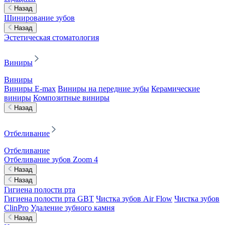
Назад
Шинирование зубов
Назад
Эстетическая стоматология
Виниры
Виниры
Виниры E-max
Виниры на передние зубы
Керамические
виниры
Композитные виниры
Назад
Отбеливание
Отбеливание
Отбеливание зубов Zoom 4
Назад
Назад
Гигиена полости рта
Гигиена полости рта GBT
Чистка зубов Air Flow
Чистка зубов
ClinPro
Удаление зубного камня
Назад