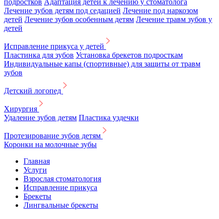
подростков
Адаптация детей к лечению у стоматолога
Лечение зубов детям под седацией
Лечение под наркозом
детей
Лечение зубов особенным детям
Лечение травм зубов у
детей
Исправление прикуса у детей
Пластинка для зубов
Установка брекетов подросткам
Индивидуальные капы (спортивные) для защиты от травм
зубов
Детский логопед
Хирургия
Удаление зубов детям
Пластика уздечки
Протезирование зубов детям
Коронки на молочные зубы
Главная
Услуги
Взрослая стоматология
Исправление прикуса
Брекеты
Лингвальные брекеты