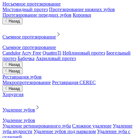
Несъемное протезирование
Мостовидный протез
Протезирование нижних зубов
Протезирование передних зубов
Коронки
Назад
Съемное протезирование
Съемное протезирование
Candulor
Acry Free
QuattroTi
Нейлоновый протез
Бюгельный
протез
Бабочка
Акриловый протез
Назад
Назад
Реставрация зубов
Микропротезирование
Реставрация CEREC
Назад
Хирургия
Удаление зубов
Удаление зубов
Удаление ретинированного зуба
Сложное удаление
Удаление
зуба мудрости
Удаление зубов под наркозом
Удаление зуба с
седацией