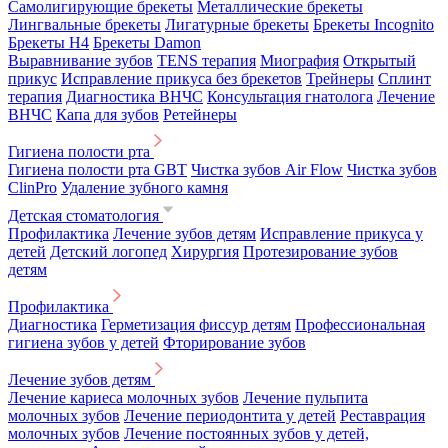
Самолигирующие брекеты
Металлические брекеты
Лингвальные брекеты
Лигатурные брекеты
Брекеты Incognito
Брекеты H4
Брекеты Damon
Выравнивание зубов
TENS терапия
Миография
Открытый
прикус
Исправление прикуса без брекетов
Трейнеры
Сплинт
терапия
Диагностика ВНЧС
Консультация гнатолога
Лечение
ВНЧС
Капа для зубов
Ретейнеры
Гигиена полости рта
Гигиена полости рта GBT
Чистка зубов Air Flow
Чистка зубов
ClinPro
Удаление зубного камня
Детская стоматология
Профилактика
Лечение зубов детям
Исправление прикуса у
детей
Детский логопед
Хирургия
Протезирование зубов
детям
Профилактика
Диагностика
Герметизация фиссур детям
Профессиональная
гигиена зубов у детей
Фторирование зубов
Лечение зубов детям
Лечение кариеса молочных зубов
Лечение пульпита
молочных зубов
Лечение периодонтита у детей
Реставрация
молочных зубов
Лечение постоянных зубов у детей,