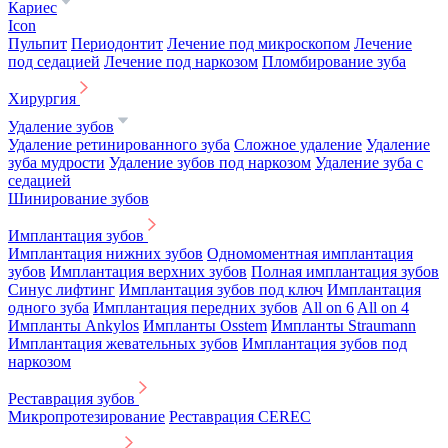
Кариес
Icon
Пульпит
Периодонтит
Лечение под микроскопом
Лечение
под седацией
Лечение под наркозом
Пломбирование зуба
Хирургия
Удаление зубов
Удаление ретинированного зуба
Сложное удаление
Удаление
зуба мудрости
Удаление зубов под наркозом
Удаление зуба с
седацией
Шинирование зубов
Имплантация зубов
Имплантация нижних зубов
Одномоментная имплантация
зубов
Имплантация верхних зубов
Полная имплантация зубов
Синус лифтинг
Имплантация зубов под ключ
Имплантация
одного зуба
Имплантация передних зубов
All on 6
All on 4
Импланты Ankylos
Импланты Osstem
Импланты Straumann
Имплантация жевательных зубов
Имплантация зубов под
наркозом
Реставрация зубов
Микропротезирование
Реставрация CEREC