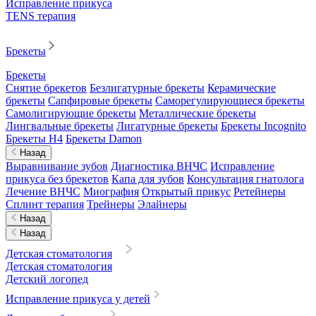
Исправление прикуса
TENS терапия
Брекеты
Брекеты
Снятие брекетов
Безлигатурные брекеты
Керамические
брекеты
Сапфировые брекеты
Саморегулирующиеся брекеты
Самолигирующие брекеты
Металлические брекеты
Лингвальные брекеты
Лигатурные брекеты
Брекеты Incognito
Брекеты H4
Брекеты Damon
Назад
Выравнивание зубов
Диагностика ВНЧС
Исправление
прикуса без брекетов
Капа для зубов
Консультация гнатолога
Лечение ВНЧС
Миография
Открытый прикус
Ретейнеры
Сплинт терапия
Трейнеры
Элайнеры
Назад
Назад
Детская стоматология
Детская стоматология
Детский логопед
Исправление прикуса у детей