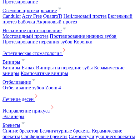
Протезирование
Съемное протезирование
Candulor
Acry Free
QuattroTi
Нейлоновый протез
Бюгельный
протез
Бабочка
Акриловый протез
Несъемное протезирование
Мостовидный протез
Протезирование нижних зубов
Протезирование передних зубов
Коронки
Эстетическая стоматология
Виниры
Виниры E-max
Виниры на передние зубы
Керамические
виниры
Композитные виниры
Отбеливание
Отбеливание зубов Zoom 4
Лечение десен
Исправление прикуса
Элайнеры
Брекеты
Снятие брекетов
Безлигатурные брекеты
Керамические
брекеты
Сапфировые брекеты
Саморегулирующиеся брекеты