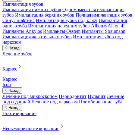
Имплантация зубов
Имплантация нижних зубов
Одномоментная имплантация
зубов
Имплантация верхних зубов
Полная имплантация зубов
Синус лифтинг
Имплантация зубов под ключ
Имплантация
одного зуба
Имплантация передних зубов
All on 6
All on 4
Импланты Ankylos
Импланты Osstem
Импланты Straumann
Имплантация жевательных зубов
Имплантация зубов под
наркозом
Назад
Лечение зубов
Кариес
Кариес
Icon
Назад
Лечение под микроскопом
Периодонтит
Пульпит
Лечение
под седацией
Лечение под наркозом
Пломбирование зуба
Назад
Протезирование
Несъемное протезирование