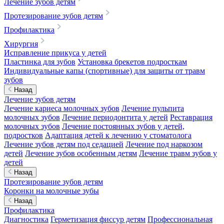
Лечение зубов детям
Протезирование зубов детям
Профилактика
Хирургия
Исправление прикуса у детей
Пластинка для зубов
Установка брекетов подросткам
Индивидуальные капы (спортивные) для защиты от травм
зубов
Назад
Лечение зубов детям
Лечение кариеса молочных зубов
Лечение пульпита
молочных зубов
Лечение периодонтита у детей
Реставрация
молочных зубов
Лечение постоянных зубов у детей,
подростков
Адаптация детей к лечению у стоматолога
Лечение зубов детям под седацией
Лечение под наркозом
детей
Лечение зубов особенным детям
Лечение травм зубов у
детей
Назад
Протезирование зубов детям
Коронки на молочные зубы
Назад
Профилактика
Диагностика
Герметизация фиссур детям
Профессиональная