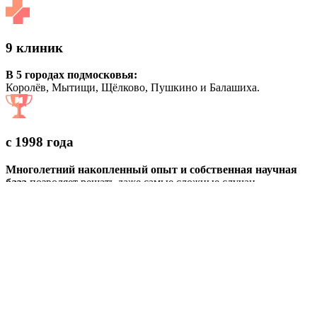
9 клиник
В 5 городах подмосковья:
Королёв, Мытищи, Щёлково, Пушкино и Балашиха.
с 1998 года
Многолетний накопленный опыт и собственная научная
база
позволяет решать даже самые сложные случаи
250 тысяч пациентов
Доверили нам своё здоровье.
80% из них
— пришли к нам по рекомендациям