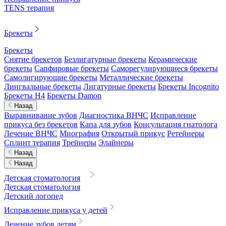
TENS терапия
Брекеты
Брекеты
Снятие брекетов
Безлигатурные брекеты
Керамические
брекеты
Сапфировые брекеты
Саморегулирующиеся брекеты
Самолигирующие брекеты
Металлические брекеты
Лингвальные брекеты
Лигатурные брекеты
Брекеты Incognito
Брекеты H4
Брекеты Damon
Назад
Выравнивание зубов
Диагностика ВНЧС
Исправление
прикуса без брекетов
Капа для зубов
Консультация гнатолога
Лечение ВНЧС
Миография
Открытый прикус
Ретейнеры
Сплинт терапия
Трейнеры
Элайнеры
Назад
Назад
Детская стоматология
Детская стоматология
Детский логопед
Исправление прикуса у детей
Лечение зубов детям