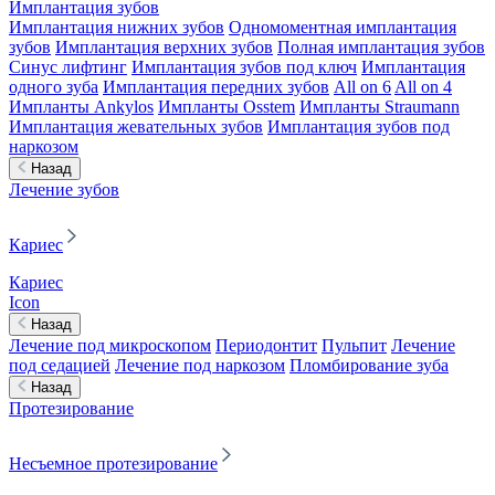
Имплантация зубов
Имплантация нижних зубов
Одномоментная имплантация
зубов
Имплантация верхних зубов
Полная имплантация зубов
Синус лифтинг
Имплантация зубов под ключ
Имплантация
одного зуба
Имплантация передних зубов
All on 6
All on 4
Импланты Ankylos
Импланты Osstem
Импланты Straumann
Имплантация жевательных зубов
Имплантация зубов под
наркозом
Назад
Лечение зубов
Кариес
Кариес
Icon
Назад
Лечение под микроскопом
Периодонтит
Пульпит
Лечение
под седацией
Лечение под наркозом
Пломбирование зуба
Назад
Протезирование
Несъемное протезирование