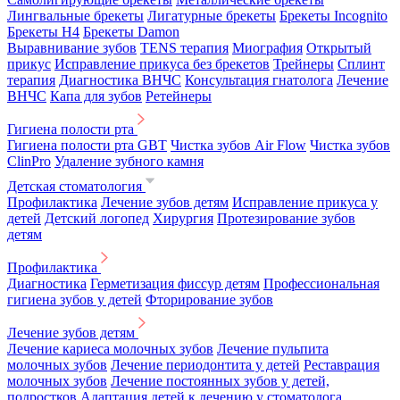
Лингвальные брекеты
Лигатурные брекеты
Брекеты Incognito
Брекеты H4
Брекеты Damon
Выравнивание зубов
TENS терапия
Миография
Открытый
прикус
Исправление прикуса без брекетов
Трейнеры
Сплинт
терапия
Диагностика ВНЧС
Консультация гнатолога
Лечение
ВНЧС
Капа для зубов
Ретейнеры
Гигиена полости рта
Гигиена полости рта GBT
Чистка зубов Air Flow
Чистка зубов
ClinPro
Удаление зубного камня
Детская стоматология
Профилактика
Лечение зубов детям
Исправление прикуса у
детей
Детский логопед
Хирургия
Протезирование зубов
детям
Профилактика
Диагностика
Герметизация фиссур детям
Профессиональная
гигиена зубов у детей
Фторирование зубов
Лечение зубов детям
Лечение кариеса молочных зубов
Лечение пульпита
молочных зубов
Лечение периодонтита у детей
Реставрация
молочных зубов
Лечение постоянных зубов у детей,
подростков
Адаптация детей к лечению у стоматолога