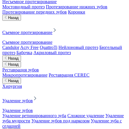
Несъемное протезирование
Мостовидный протез
Протезирование нижних зубов
Протезирование передних зубов
Коронки
Назад
Съемное протезирование
Съемное протезирование
Candulor
Acry Free
QuattroTi
Нейлоновый протез
Бюгельный
протез
Бабочка
Акриловый протез
Назад
Назад
Реставрация зубов
Микропротезирование
Реставрация CEREC
Назад
Хирургия
Удаление зубов
Удаление зубов
Удаление ретинированного зуба
Сложное удаление
Удаление
зуба мудрости
Удаление зубов под наркозом
Удаление зуба с
седацией