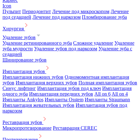
Кариес
Icon
Пульпит
Периодонтит
Лечение под микроскопом
Лечение
под седацией
Лечение под наркозом
Пломбирование зуба
Хирургия
Удаление зубов
Удаление ретинированного зуба
Сложное удаление
Удаление
зуба мудрости
Удаление зубов под наркозом
Удаление зуба с
седацией
Шинирование зубов
Имплантация зубов
Имплантация нижних зубов
Одномоментная имплантация
зубов
Имплантация верхних зубов
Полная имплантация зубов
Синус лифтинг
Имплантация зубов под ключ
Имплантация
одного зуба
Имплантация передних зубов
All on 6
All on 4
Импланты Ankylos
Импланты Osstem
Импланты Straumann
Имплантация жевательных зубов
Имплантация зубов под
наркозом
Реставрация зубов
Микропротезирование
Реставрация CEREC
Протезирование