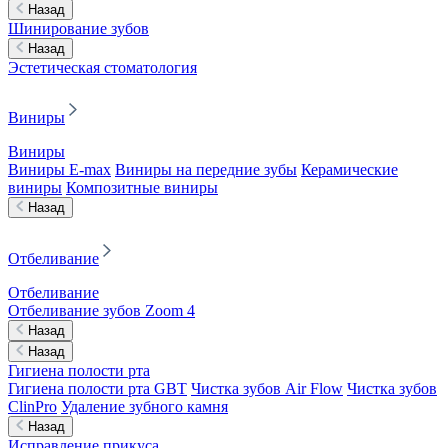
Назад
Шинирование зубов
Назад
Эстетическая стоматология
Виниры
Виниры
Виниры E-max
Виниры на передние зубы
Керамические
виниры
Композитные виниры
Назад
Отбеливание
Отбеливание
Отбеливание зубов Zoom 4
Назад
Назад
Гигиена полости рта
Гигиена полости рта GBT
Чистка зубов Air Flow
Чистка зубов
ClinPro
Удаление зубного камня
Назад
Исправление прикуса