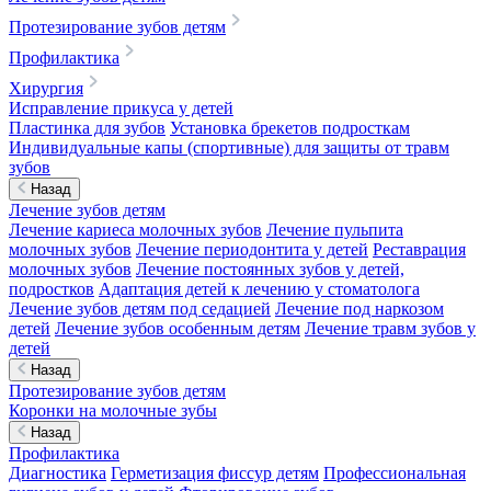
Протезирование зубов детям
Профилактика
Хирургия
Исправление прикуса у детей
Пластинка для зубов
Установка брекетов подросткам
Индивидуальные капы (спортивные) для защиты от травм
зубов
Назад
Лечение зубов детям
Лечение кариеса молочных зубов
Лечение пульпита
молочных зубов
Лечение периодонтита у детей
Реставрация
молочных зубов
Лечение постоянных зубов у детей,
подростков
Адаптация детей к лечению у стоматолога
Лечение зубов детям под седацией
Лечение под наркозом
детей
Лечение зубов особенным детям
Лечение травм зубов у
детей
Назад
Протезирование зубов детям
Коронки на молочные зубы
Назад
Профилактика
Диагностика
Герметизация фиссур детям
Профессиональная