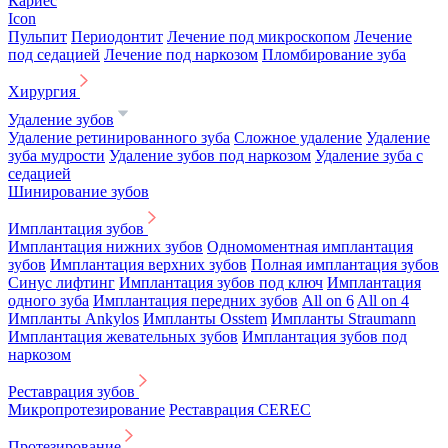
Кариес
Icon
Пульпит
Периодонтит
Лечение под микроскопом
Лечение
под седацией
Лечение под наркозом
Пломбирование зуба
Хирургия
Удаление зубов
Удаление ретинированного зуба
Сложное удаление
Удаление
зуба мудрости
Удаление зубов под наркозом
Удаление зуба с
седацией
Шинирование зубов
Имплантация зубов
Имплантация нижних зубов
Одномоментная имплантация
зубов
Имплантация верхних зубов
Полная имплантация зубов
Синус лифтинг
Имплантация зубов под ключ
Имплантация
одного зуба
Имплантация передних зубов
All on 6
All on 4
Импланты Ankylos
Импланты Osstem
Импланты Straumann
Имплантация жевательных зубов
Имплантация зубов под
наркозом
Реставрация зубов
Микропротезирование
Реставрация CEREC
Протезирование