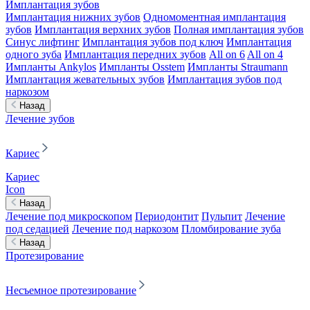
Имплантация зубов
Имплантация нижних зубов
Одномоментная имплантация
зубов
Имплантация верхних зубов
Полная имплантация зубов
Синус лифтинг
Имплантация зубов под ключ
Имплантация
одного зуба
Имплантация передних зубов
All on 6
All on 4
Импланты Ankylos
Импланты Osstem
Импланты Straumann
Имплантация жевательных зубов
Имплантация зубов под
наркозом
Назад
Лечение зубов
Кариес
Кариес
Icon
Назад
Лечение под микроскопом
Периодонтит
Пульпит
Лечение
под седацией
Лечение под наркозом
Пломбирование зуба
Назад
Протезирование
Несъемное протезирование