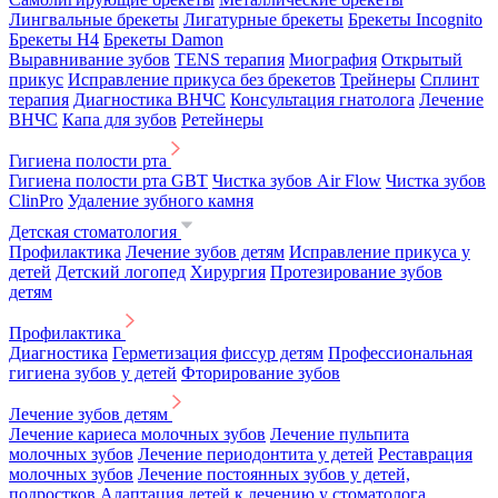
Лингвальные брекеты
Лигатурные брекеты
Брекеты Incognito
Брекеты H4
Брекеты Damon
Выравнивание зубов
TENS терапия
Миография
Открытый
прикус
Исправление прикуса без брекетов
Трейнеры
Сплинт
терапия
Диагностика ВНЧС
Консультация гнатолога
Лечение
ВНЧС
Капа для зубов
Ретейнеры
Гигиена полости рта
Гигиена полости рта GBT
Чистка зубов Air Flow
Чистка зубов
ClinPro
Удаление зубного камня
Детская стоматология
Профилактика
Лечение зубов детям
Исправление прикуса у
детей
Детский логопед
Хирургия
Протезирование зубов
детям
Профилактика
Диагностика
Герметизация фиссур детям
Профессиональная
гигиена зубов у детей
Фторирование зубов
Лечение зубов детям
Лечение кариеса молочных зубов
Лечение пульпита
молочных зубов
Лечение периодонтита у детей
Реставрация
молочных зубов
Лечение постоянных зубов у детей,
подростков
Адаптация детей к лечению у стоматолога