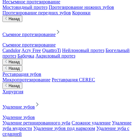
Несъемное протезирование
Мостовидный протез
Протезирование нижних зубов
Протезирование передних зубов
Коронки
Назад
Съемное протезирование
Съемное протезирование
Candulor
Acry Free
QuattroTi
Нейлоновый протез
Бюгельный
протез
Бабочка
Акриловый протез
Назад
Назад
Реставрация зубов
Микропротезирование
Реставрация CEREC
Назад
Хирургия
Удаление зубов
Удаление зубов
Удаление ретинированного зуба
Сложное удаление
Удаление
зуба мудрости
Удаление зубов под наркозом
Удаление зуба с
седацией