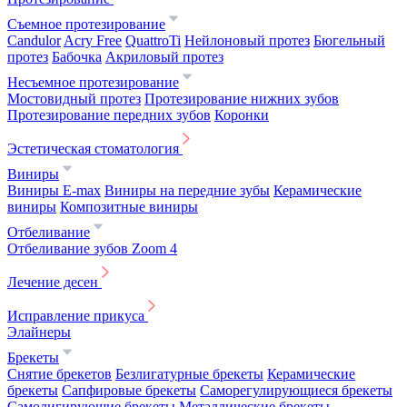
Съемное протезирование
Candulor
Acry Free
QuattroTi
Нейлоновый протез
Бюгельный
протез
Бабочка
Акриловый протез
Несъемное протезирование
Мостовидный протез
Протезирование нижних зубов
Протезирование передних зубов
Коронки
Эстетическая стоматология
Виниры
Виниры E-max
Виниры на передние зубы
Керамические
виниры
Композитные виниры
Отбеливание
Отбеливание зубов Zoom 4
Лечение десен
Исправление прикуса
Элайнеры
Брекеты
Снятие брекетов
Безлигатурные брекеты
Керамические
брекеты
Сапфировые брекеты
Саморегулирующиеся брекеты
Самолигирующие брекеты
Металлические брекеты