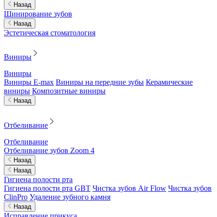
Назад
Шинирование зубов
Назад
Эстетическая стоматология
Виниры
Виниры
Виниры E-max
Виниры на передние зубы
Керамические
виниры
Композитные виниры
Назад
Отбеливание
Отбеливание
Отбеливание зубов Zoom 4
Назад
Назад
Гигиена полости рта
Гигиена полости рта GBT
Чистка зубов Air Flow
Чистка зубов
ClinPro
Удаление зубного камня
Назад
Исправление прикуса