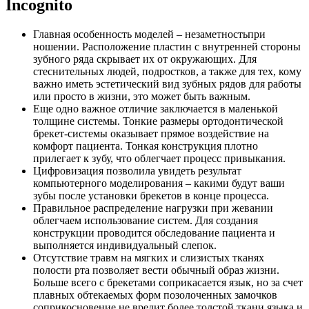
Incognito
Главная особенность моделей – незаметностьпри
ношении. Расположение пластин с внутренней стороны
зубного ряда скрывает их от окружающих. Для
стеснительных людей, подростков, а также для тех, кому
важно иметь эстетический вид зубных рядов для работы
или просто в жизни, это может быть важным.
Еще одно важное отличие заключается в маленькой
толщине системы. Тонкие размеры ортодонтической
брекет-системы оказывает прямое воздействие на
комфорт пациента. Тонкая конструкция плотно
прилегает к зубу, что облегчает процесс привыкания.
Цифровизация позволила увидеть результат
компьютерного моделирования – какими будут ваши
зубы после установки брекетов в конце процесса.
Правильное распределение нагрузки при жевании
облегчаем использование систем. Для создания
конструкции проводится обследование пациента и
выполняется индивидуальный слепок.
Отсутствие травм на мягких и слизистых тканях
полости рта позволяет вести обычный образ жизни.
Больше всего с брекетами соприкасается язык, но за счет
плавных обтекаемых форм позолоченных замочков
соприкосновение не вредит более толстой ткани языка и