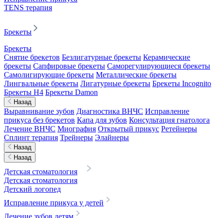
TENS терапия
Брекеты
Брекеты
Снятие брекетов
Безлигатурные брекеты
Керамические
брекеты
Сапфировые брекеты
Саморегулирующиеся брекеты
Самолигирующие брекеты
Металлические брекеты
Лингвальные брекеты
Лигатурные брекеты
Брекеты Incognito
Брекеты H4
Брекеты Damon
Назад
Выравнивание зубов
Диагностика ВНЧС
Исправление
прикуса без брекетов
Капа для зубов
Консультация гнатолога
Лечение ВНЧС
Миография
Открытый прикус
Ретейнеры
Сплинт терапия
Трейнеры
Элайнеры
Назад
Назад
Детская стоматология
Детская стоматология
Детский логопед
Исправление прикуса у детей
Лечение зубов детям