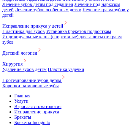
Лечение зубов детям под седацией
Лечение под наркозом
детей
Лечение зубов особенным детям
Лечение травм зубов у
детей
Исправление прикуса у детей
Пластинка для зубов
Установка брекетов подросткам
Индивидуальные капы (спортивные) для защиты от травм
зубов
Детский логопед
Хирургия
Удаление зубов детям
Пластика уздечки
Протезирование зубов детям
Коронки на молочные зубы
Главная
Услуги
Взрослая стоматология
Исправление прикуса
Брекеты
Брекеты Incognito