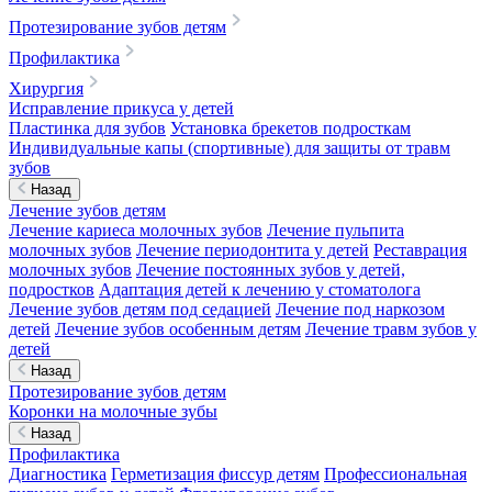
Протезирование зубов детям
Профилактика
Хирургия
Исправление прикуса у детей
Пластинка для зубов
Установка брекетов подросткам
Индивидуальные капы (спортивные) для защиты от травм
зубов
Назад
Лечение зубов детям
Лечение кариеса молочных зубов
Лечение пульпита
молочных зубов
Лечение периодонтита у детей
Реставрация
молочных зубов
Лечение постоянных зубов у детей,
подростков
Адаптация детей к лечению у стоматолога
Лечение зубов детям под седацией
Лечение под наркозом
детей
Лечение зубов особенным детям
Лечение травм зубов у
детей
Назад
Протезирование зубов детям
Коронки на молочные зубы
Назад
Профилактика
Диагностика
Герметизация фиссур детям
Профессиональная