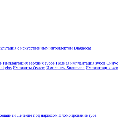
ультация с искусственным интеллектом Diagnocat
в
Имплантация верхних зубов
Полная имплантация зубов
Синус
nkylos
Импланты Osstem
Импланты Straumann
Имплантация жев
седацией
Лечение под наркозом
Пломбирование зуба