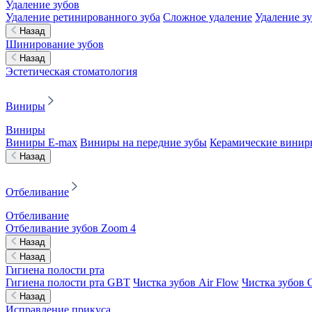
Удаление зубов
Удаление ретинированного зуба
Сложное удаление
Удаление з
Назад
Шинирование зубов
Назад
Эстетическая стоматология
Виниры
Виниры
Виниры E-max
Виниры на передние зубы
Керамические винир
Назад
Отбеливание
Отбеливание
Отбеливание зубов Zoom 4
Назад
Назад
Гигиена полости рта
Гигиена полости рта GBT
Чистка зубов Air Flow
Чистка зубов C
Назад
Исправление прикуса