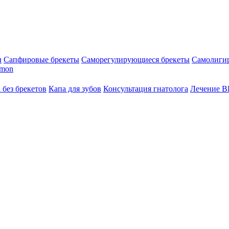
ы
Сапфировые брекеты
Саморегулирующиеся брекеты
Самолиги
amon
 без брекетов
Капа для зубов
Консультация гнатолога
Лечение 