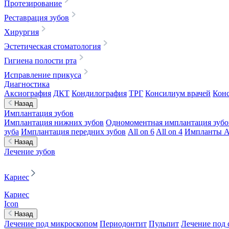
Протезирование
Реставрация зубов
Хирургия
Эстетическая стоматология
Гигиена полости рта
Исправление прикуса
Диагностика
Аксиография
ДКТ
Кондилография
ТРГ
Консилиум врачей
Конс
Назад
Имплантация зубов
Имплантация нижних зубов
Одномоментная имплантация зубо
зуба
Имплантация передних зубов
All on 6
All on 4
Импланты A
Назад
Лечение зубов
Кариес
Кариес
Icon
Назад
Лечение под микроскопом
Периодонтит
Пульпит
Лечение под 