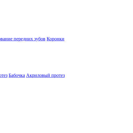
вание передних зубов
Коронки
отез
Бабочка
Акриловый протез