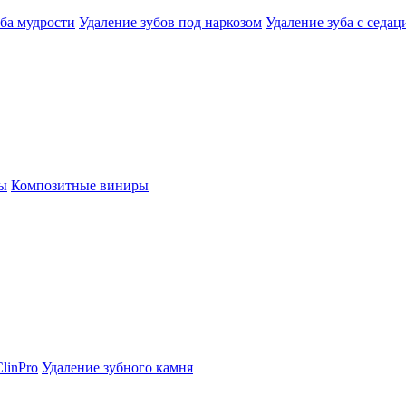
уба мудрости
Удаление зубов под наркозом
Удаление зуба с седац
ы
Композитные виниры
linPro
Удаление зубного камня