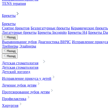
TENS терапия
Брекеты
Брекеты
Снятие брекетов
Безлигатурные брекеты
Керамические брекет
Лигатурные брекеты
Брекеты Incognito
Брекеты H4
Брекеты D
Назад
Выравнивание зубов
Диагностика ВНЧС
Исправление прикуса
Трейнеры
Элайнеры
Назад
Назад
Детская стоматология
Детская стоматология
Детский логопед
Исправление прикуса у детей
Лечение зубов детям
Протезирование зубов детям
Профилактика
Хирургия