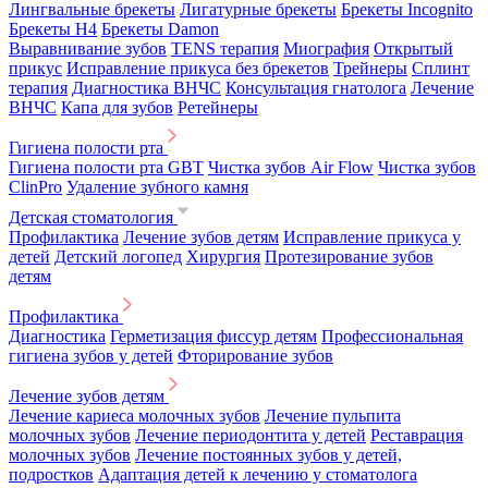
Лингвальные брекеты
Лигатурные брекеты
Брекеты Incognito
Брекеты H4
Брекеты Damon
Выравнивание зубов
TENS терапия
Миография
Открытый
прикус
Исправление прикуса без брекетов
Трейнеры
Сплинт
терапия
Диагностика ВНЧС
Консультация гнатолога
Лечение
ВНЧС
Капа для зубов
Ретейнеры
Гигиена полости рта
Гигиена полости рта GBT
Чистка зубов Air Flow
Чистка зубов
ClinPro
Удаление зубного камня
Детская стоматология
Профилактика
Лечение зубов детям
Исправление прикуса у
детей
Детский логопед
Хирургия
Протезирование зубов
детям
Профилактика
Диагностика
Герметизация фиссур детям
Профессиональная
гигиена зубов у детей
Фторирование зубов
Лечение зубов детям
Лечение кариеса молочных зубов
Лечение пульпита
молочных зубов
Лечение периодонтита у детей
Реставрация
молочных зубов
Лечение постоянных зубов у детей,
подростков
Адаптация детей к лечению у стоматолога