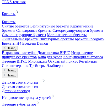
TENS терапия
Брекеты
Брекеты
Снятие брекетов
Безлигатурные брекеты
Керамические
брекеты
Сапфировые брекеты
Саморегулирующиеся брекеты
Самолигирующие брекеты
Металлические брекеты
Лингвальные брекеты
Лигатурные брекеты
Брекеты Incognito
Брекеты H4
Брекеты Damon
Назад
Выравнивание зубов
Диагностика ВНЧС
Исправление
прикуса без брекетов
Капа для зубов
Консультация гнатолога
Лечение ВНЧС
Миография
Открытый прикус
Ретейнеры
Сплинт терапия
Трейнеры
Элайнеры
Назад
Назад
Детская стоматология
Детская стоматология
Детский логопед
Исправление прикуса у детей
Лечение зубов детям