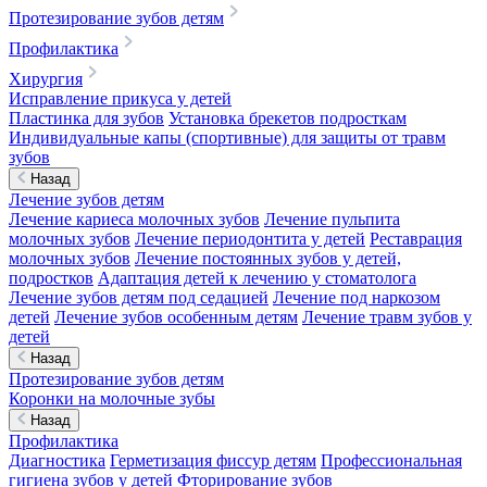
Протезирование зубов детям
Профилактика
Хирургия
Исправление прикуса у детей
Пластинка для зубов
Установка брекетов подросткам
Индивидуальные капы (спортивные) для защиты от травм
зубов
Назад
Лечение зубов детям
Лечение кариеса молочных зубов
Лечение пульпита
молочных зубов
Лечение периодонтита у детей
Реставрация
молочных зубов
Лечение постоянных зубов у детей,
подростков
Адаптация детей к лечению у стоматолога
Лечение зубов детям под седацией
Лечение под наркозом
детей
Лечение зубов особенным детям
Лечение травм зубов у
детей
Назад
Протезирование зубов детям
Коронки на молочные зубы
Назад
Профилактика
Диагностика
Герметизация фиссур детям
Профессиональная
гигиена зубов у детей
Фторирование зубов