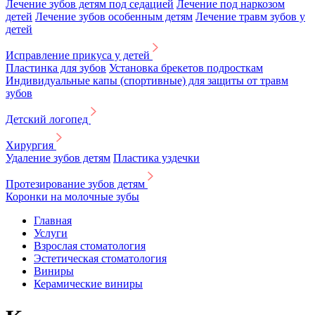
Лечение зубов детям под седацией
Лечение под наркозом
детей
Лечение зубов особенным детям
Лечение травм зубов у
детей
Исправление прикуса у детей
Пластинка для зубов
Установка брекетов подросткам
Индивидуальные капы (спортивные) для защиты от травм
зубов
Детский логопед
Хирургия
Удаление зубов детям
Пластика уздечки
Протезирование зубов детям
Коронки на молочные зубы
Главная
Услуги
Взрослая стоматология
Эстетическая стоматология
Виниры
Керамические виниры