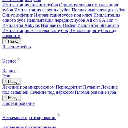
Имплантация нижних зубов
Одномоментная имплантация
зубов
Имплантация верхних зубов
Полная имплантация зубов
Синус лифтинг
Имплантация зубов под ключ
Имплантация
одного зуба
Имплантация передних зубов
All on 6
All on 4
Импланты Ankylos
Импланты Osstem
Импланты Straumann
Имплантация жевательных зубов
Имплантация зубов под
наркозом
Назад
Лечение зубов
Кариес
Кариес
Icon
Назад
Лечение под микроскопом
Периодонтит
Пульпит
Лечение
под седацией
Лечение под наркозом
Пломбирование зуба
Назад
Протезирование
Несъемное протезирование
Несъемное протезирование