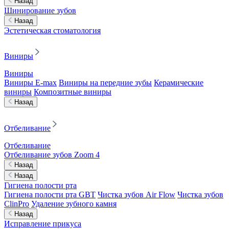
Назад
Шинирование зубов
Назад
Эстетическая стоматология
Виниры
Виниры
Виниры E-max
Виниры на передние зубы
Керамические
виниры
Композитные виниры
Назад
Отбеливание
Отбеливание
Отбеливание зубов Zoom 4
Назад
Назад
Гигиена полости рта
Гигиена полости рта GBT
Чистка зубов Air Flow
Чистка зубов
ClinPro
Удаление зубного камня
Назад
Исправление прикуса