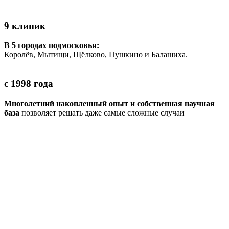
9 клиник
В 5 городах подмосковья:
Королёв, Мытищи, Щёлково, Пушкино и Балашиха.
с 1998 года
Многолетний накопленный опыт и собственная научная
база
позволяет решать даже самые сложные случаи
250 тысяч пациентов
Доверили нам своё здоровье.
80% из них
— пришли к нам по рекомендациям
1
/1