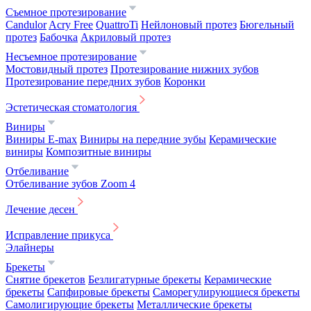
Съемное протезирование
Candulor
Acry Free
QuattroTi
Нейлоновый протез
Бюгельный
протез
Бабочка
Акриловый протез
Несъемное протезирование
Мостовидный протез
Протезирование нижних зубов
Протезирование передних зубов
Коронки
Эстетическая стоматология
Виниры
Виниры E-max
Виниры на передние зубы
Керамические
виниры
Композитные виниры
Отбеливание
Отбеливание зубов Zoom 4
Лечение десен
Исправление прикуса
Элайнеры
Брекеты
Снятие брекетов
Безлигатурные брекеты
Керамические
брекеты
Сапфировые брекеты
Саморегулирующиеся брекеты
Самолигирующие брекеты
Металлические брекеты