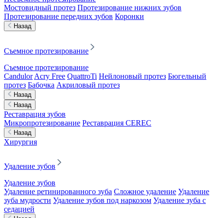
Мостовидный протез
Протезирование нижних зубов
Протезирование передних зубов
Коронки
Назад
Съемное протезирование
Съемное протезирование
Candulor
Acry Free
QuattroTi
Нейлоновый протез
Бюгельный
протез
Бабочка
Акриловый протез
Назад
Назад
Реставрация зубов
Микропротезирование
Реставрация CEREC
Назад
Хирургия
Удаление зубов
Удаление зубов
Удаление ретинированного зуба
Сложное удаление
Удаление
зуба мудрости
Удаление зубов под наркозом
Удаление зуба с
седацией