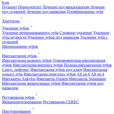
Icon
Пульпит
Периодонтит
Лечение под микроскопом
Лечение
под седацией
Лечение под наркозом
Пломбирование зуба
Хирургия
Удаление зубов
Удаление ретинированного зуба
Сложное удаление
Удаление
зуба мудрости
Удаление зубов под наркозом
Удаление зуба с
седацией
Шинирование зубов
Имплантация зубов
Имплантация нижних зубов
Одномоментная имплантация
зубов
Имплантация верхних зубов
Полная имплантация зубов
Синус лифтинг
Имплантация зубов под ключ
Имплантация
одного зуба
Имплантация передних зубов
All on 6
All on 4
Импланты Ankylos
Импланты Osstem
Импланты Straumann
Имплантация жевательных зубов
Имплантация зубов под
наркозом
Реставрация зубов
Микропротезирование
Реставрация CEREC
Протезирование