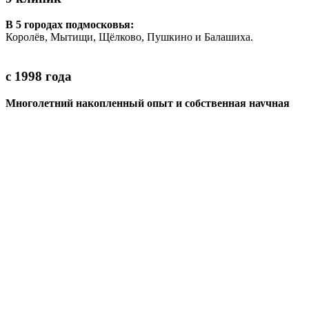
В 5 городах подмосковья:
Королёв, Мытищи, Щёлково, Пушкино и Балашиха.
с 1998 года
Многолетний накопленный опыт и собственная научная
база
позволяет решать даже самые сложные случаи
250 тысяч пациентов
Доверили нам своё здоровье.
80% из них
— пришли к нам по рекомендациям
1
/ 1
Выравнивание зубов необходимо не только из-за эстетической