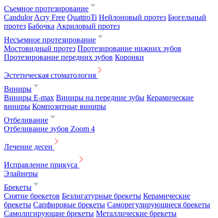
Съемное протезирование
Candulor
Acry Free
QuattroTi
Нейлоновый протез
Бюгельный
протез
Бабочка
Акриловый протез
Несъемное протезирование
Мостовидный протез
Протезирование нижних зубов
Протезирование передних зубов
Коронки
Эстетическая стоматология
Виниры
Виниры E-max
Виниры на передние зубы
Керамические
виниры
Композитные виниры
Отбеливание
Отбеливание зубов Zoom 4
Лечение десен
Исправление прикуса
Элайнеры
Брекеты
Снятие брекетов
Безлигатурные брекеты
Керамические
брекеты
Сапфировые брекеты
Саморегулирующиеся брекеты
Самолигирующие брекеты
Металлические брекеты