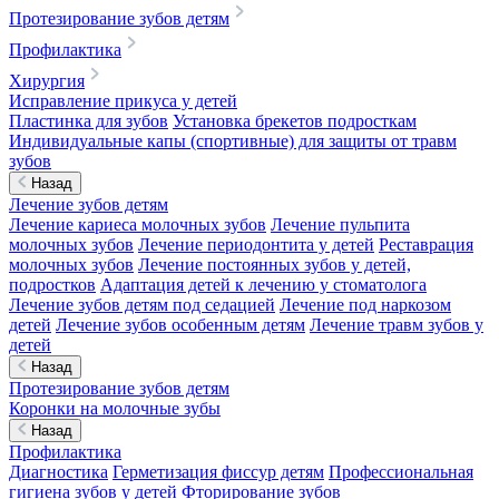
Протезирование зубов детям
Профилактика
Хирургия
Исправление прикуса у детей
Пластинка для зубов
Установка брекетов подросткам
Индивидуальные капы (спортивные) для защиты от травм
зубов
Назад
Лечение зубов детям
Лечение кариеса молочных зубов
Лечение пульпита
молочных зубов
Лечение периодонтита у детей
Реставрация
молочных зубов
Лечение постоянных зубов у детей,
подростков
Адаптация детей к лечению у стоматолога
Лечение зубов детям под седацией
Лечение под наркозом
детей
Лечение зубов особенным детям
Лечение травм зубов у
детей
Назад
Протезирование зубов детям
Коронки на молочные зубы
Назад
Профилактика
Диагностика
Герметизация фиссур детям
Профессиональная
гигиена зубов у детей
Фторирование зубов