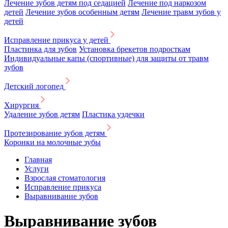
Лечение зубов детям под седацией
Лечение под наркозом
детей
Лечение зубов особенным детям
Лечение травм зубов у
детей
Исправление прикуса у детей
Пластинка для зубов
Установка брекетов подросткам
Индивидуальные капы (спортивные) для защиты от травм
зубов
Детский логопед
Хирургия
Удаление зубов детям
Пластика уздечки
Протезирование зубов детям
Коронки на молочные зубы
Главная
Услуги
Взрослая стоматология
Исправление прикуса
Выравнивание зубов
Выравнивание зубов