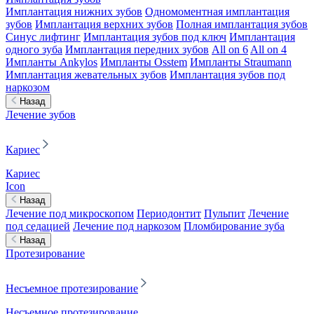
Имплантация нижних зубов
Одномоментная имплантация
зубов
Имплантация верхних зубов
Полная имплантация зубов
Синус лифтинг
Имплантация зубов под ключ
Имплантация
одного зуба
Имплантация передних зубов
All on 6
All on 4
Импланты Ankylos
Импланты Osstem
Импланты Straumann
Имплантация жевательных зубов
Имплантация зубов под
наркозом
Назад
Лечение зубов
Кариес
Кариес
Icon
Назад
Лечение под микроскопом
Периодонтит
Пульпит
Лечение
под седацией
Лечение под наркозом
Пломбирование зуба
Назад
Протезирование
Несъемное протезирование
Несъемное протезирование