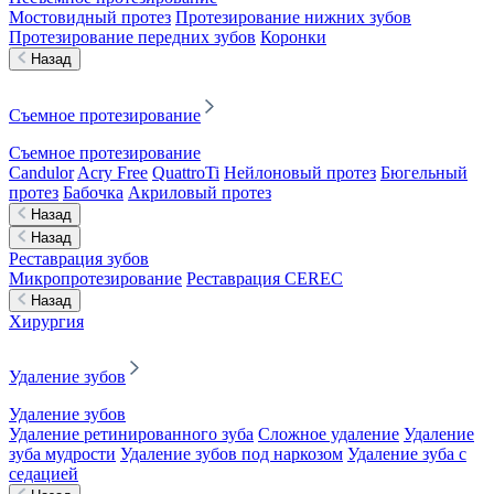
Мостовидный протез
Протезирование нижних зубов
Протезирование передних зубов
Коронки
Назад
Съемное протезирование
Съемное протезирование
Candulor
Acry Free
QuattroTi
Нейлоновый протез
Бюгельный
протез
Бабочка
Акриловый протез
Назад
Назад
Реставрация зубов
Микропротезирование
Реставрация CEREC
Назад
Хирургия
Удаление зубов
Удаление зубов
Удаление ретинированного зуба
Сложное удаление
Удаление
зуба мудрости
Удаление зубов под наркозом
Удаление зуба с
седацией