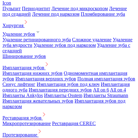
Icon
Пульпит
Периодонтит
Лечение под микроскопом
Лечение
под седацией
Лечение под наркозом
Пломбирование зуба
Хирургия
Удаление зубов
Удаление ретинированного зуба
Сложное удаление
Удаление
зуба мудрости
Удаление зубов под наркозом
Удаление зуба с
седацией
Шинирование зубов
Имплантация зубов
Имплантация нижних зубов
Одномоментная имплантация
зубов
Имплантация верхних зубов
Полная имплантация зубов
Синус лифтинг
Имплантация зубов под ключ
Имплантация
одного зуба
Имплантация передних зубов
All on 6
All on 4
Импланты Ankylos
Импланты Osstem
Импланты Straumann
Имплантация жевательных зубов
Имплантация зубов под
наркозом
Реставрация зубов
Микропротезирование
Реставрация CEREC
Протезирование