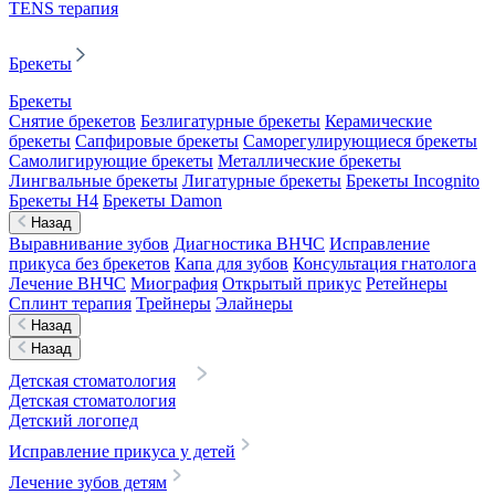
TENS терапия
Брекеты
Брекеты
Снятие брекетов
Безлигатурные брекеты
Керамические
брекеты
Сапфировые брекеты
Саморегулирующиеся брекеты
Самолигирующие брекеты
Металлические брекеты
Лингвальные брекеты
Лигатурные брекеты
Брекеты Incognito
Брекеты H4
Брекеты Damon
Назад
Выравнивание зубов
Диагностика ВНЧС
Исправление
прикуса без брекетов
Капа для зубов
Консультация гнатолога
Лечение ВНЧС
Миография
Открытый прикус
Ретейнеры
Сплинт терапия
Трейнеры
Элайнеры
Назад
Назад
Детская стоматология
Детская стоматология
Детский логопед
Исправление прикуса у детей
Лечение зубов детям