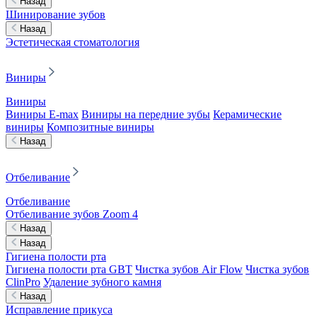
Назад
Шинирование зубов
Назад
Эстетическая стоматология
Виниры
Виниры
Виниры E-max
Виниры на передние зубы
Керамические
виниры
Композитные виниры
Назад
Отбеливание
Отбеливание
Отбеливание зубов Zoom 4
Назад
Назад
Гигиена полости рта
Гигиена полости рта GBT
Чистка зубов Air Flow
Чистка зубов
ClinPro
Удаление зубного камня
Назад
Исправление прикуса