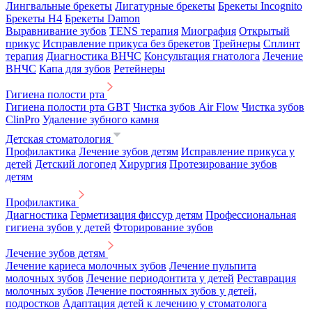
Лингвальные брекеты
Лигатурные брекеты
Брекеты Incognito
Брекеты H4
Брекеты Damon
Выравнивание зубов
TENS терапия
Миография
Открытый
прикус
Исправление прикуса без брекетов
Трейнеры
Сплинт
терапия
Диагностика ВНЧС
Консультация гнатолога
Лечение
ВНЧС
Капа для зубов
Ретейнеры
Гигиена полости рта
Гигиена полости рта GBT
Чистка зубов Air Flow
Чистка зубов
ClinPro
Удаление зубного камня
Детская стоматология
Профилактика
Лечение зубов детям
Исправление прикуса у
детей
Детский логопед
Хирургия
Протезирование зубов
детям
Профилактика
Диагностика
Герметизация фиссур детям
Профессиональная
гигиена зубов у детей
Фторирование зубов
Лечение зубов детям
Лечение кариеса молочных зубов
Лечение пульпита
молочных зубов
Лечение периодонтита у детей
Реставрация
молочных зубов
Лечение постоянных зубов у детей,
подростков
Адаптация детей к лечению у стоматолога