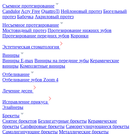
Съемное протезирование
Candulor
Acry Free
QuattroTi
Нейлоновый протез
Бюгельный
протез
Бабочка
Акриловый протез
Несъемное протезирование
Мостовидный протез
Протезирование нижних зубов
Протезирование передних зубов
Коронки
Эстетическая стоматология
Виниры
Виниры E-max
Виниры на передние зубы
Керамические
виниры
Композитные виниры
Отбеливание
Отбеливание зубов Zoom 4
Лечение десен
Исправление прикуса
Элайнеры
Брекеты
Снятие брекетов
Безлигатурные брекеты
Керамические
брекеты
Сапфировые брекеты
Саморегулирующиеся брекеты
Самолигирующие брекеты
Металлические брекеты