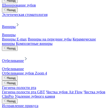
Назад
Шинирование зубов
Назад
Эстетическая стоматология
Виниры
Виниры
Виниры E-max
Виниры на передние зубы
Керамические
виниры
Композитные виниры
Назад
Отбеливание
Отбеливание
Отбеливание зубов Zoom 4
Назад
Назад
Гигиена полости рта
Гигиена полости рта GBT
Чистка зубов Air Flow
Чистка зубов
ClinPro
Удаление зубного камня
Назад
Исправление прикуса