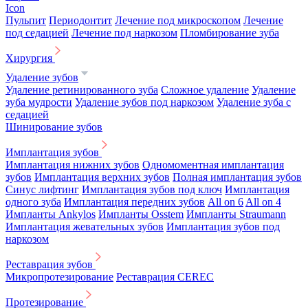
Icon
Пульпит
Периодонтит
Лечение под микроскопом
Лечение
под седацией
Лечение под наркозом
Пломбирование зуба
Хирургия
Удаление зубов
Удаление ретинированного зуба
Сложное удаление
Удаление
зуба мудрости
Удаление зубов под наркозом
Удаление зуба с
седацией
Шинирование зубов
Имплантация зубов
Имплантация нижних зубов
Одномоментная имплантация
зубов
Имплантация верхних зубов
Полная имплантация зубов
Синус лифтинг
Имплантация зубов под ключ
Имплантация
одного зуба
Имплантация передних зубов
All on 6
All on 4
Импланты Ankylos
Импланты Osstem
Импланты Straumann
Имплантация жевательных зубов
Имплантация зубов под
наркозом
Реставрация зубов
Микропротезирование
Реставрация CEREC
Протезирование