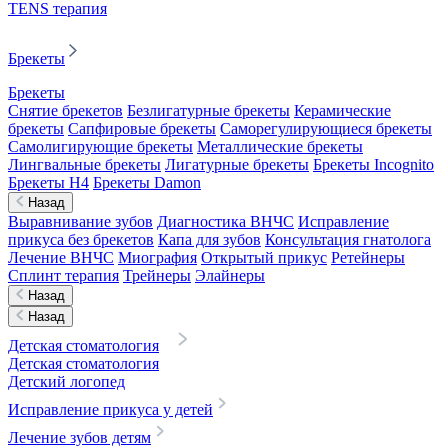
TENS терапия
Брекеты
Брекеты
Снятие брекетов
Безлигатурные брекеты
Керамические
брекеты
Сапфировые брекеты
Саморегулирующиеся брекеты
Самолигирующие брекеты
Металлические брекеты
Лингвальные брекеты
Лигатурные брекеты
Брекеты Incognito
Брекеты H4
Брекеты Damon
Назад
Выравнивание зубов
Диагностика ВНЧС
Исправление
прикуса без брекетов
Капа для зубов
Консультация гнатолога
Лечение ВНЧС
Миография
Открытый прикус
Ретейнеры
Сплинт терапия
Трейнеры
Элайнеры
Назад
Назад
Детская стоматология
Детская стоматология
Детский логопед
Исправление прикуса у детей
Лечение зубов детям