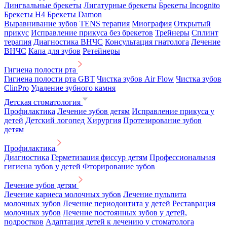
Лингвальные брекеты
Лигатурные брекеты
Брекеты Incognito
Брекеты H4
Брекеты Damon
Выравнивание зубов
TENS терапия
Миография
Открытый
прикус
Исправление прикуса без брекетов
Трейнеры
Сплинт
терапия
Диагностика ВНЧС
Консультация гнатолога
Лечение
ВНЧС
Капа для зубов
Ретейнеры
Гигиена полости рта
Гигиена полости рта GBT
Чистка зубов Air Flow
Чистка зубов
ClinPro
Удаление зубного камня
Детская стоматология
Профилактика
Лечение зубов детям
Исправление прикуса у
детей
Детский логопед
Хирургия
Протезирование зубов
детям
Профилактика
Диагностика
Герметизация фиссур детям
Профессиональная
гигиена зубов у детей
Фторирование зубов
Лечение зубов детям
Лечение кариеса молочных зубов
Лечение пульпита
молочных зубов
Лечение периодонтита у детей
Реставрация
молочных зубов
Лечение постоянных зубов у детей,
подростков
Адаптация детей к лечению у стоматолога