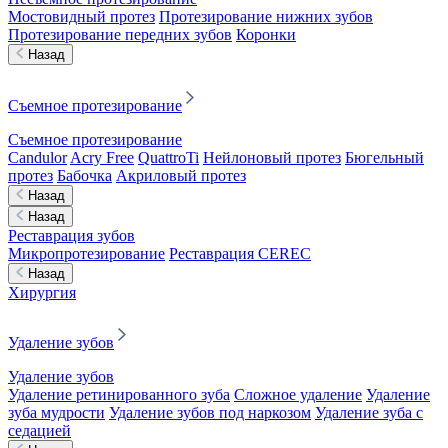
Мостовидный протез
Протезирование нижних зубов
Протезирование передних зубов
Коронки
Назад
Съемное протезирование
Съемное протезирование
Candulor
Acry Free
QuattroTi
Нейлоновый протез
Бюгельный
протез
Бабочка
Акриловый протез
Назад
Назад
Реставрация зубов
Микропротезирование
Реставрация CEREC
Назад
Хирургия
Удаление зубов
Удаление зубов
Удаление ретинированного зуба
Сложное удаление
Удаление
зуба мудрости
Удаление зубов под наркозом
Удаление зуба с
седацией