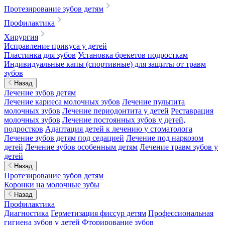
Протезирование зубов детям
Профилактика
Хирургия
Исправление прикуса у детей
Пластинка для зубов
Установка брекетов подросткам
Индивидуальные капы (спортивные) для защиты от травм
зубов
Назад
Лечение зубов детям
Лечение кариеса молочных зубов
Лечение пульпита
молочных зубов
Лечение периодонтита у детей
Реставрация
молочных зубов
Лечение постоянных зубов у детей,
подростков
Адаптация детей к лечению у стоматолога
Лечение зубов детям под седацией
Лечение под наркозом
детей
Лечение зубов особенным детям
Лечение травм зубов у
детей
Назад
Протезирование зубов детям
Коронки на молочные зубы
Назад
Профилактика
Диагностика
Герметизация фиссур детям
Профессиональная
гигиена зубов у детей
Фторирование зубов