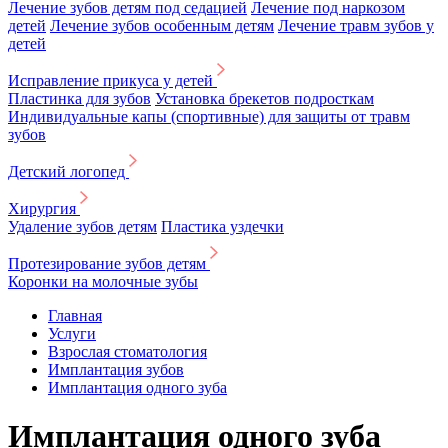
Лечение зубов детям под седацией
Лечение под наркозом
детей
Лечение зубов особенным детям
Лечение травм зубов у
детей
Исправление прикуса у детей
Пластинка для зубов
Установка брекетов подросткам
Индивидуальные капы (спортивные) для защиты от травм
зубов
Детский логопед
Хирургия
Удаление зубов детям
Пластика уздечки
Протезирование зубов детям
Коронки на молочные зубы
Главная
Услуги
Взрослая стоматология
Имплантация зубов
Имплантация одного зуба
Имплантация одного зуба