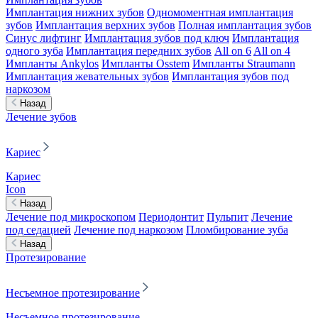
Имплантация нижних зубов
Одномоментная имплантация
зубов
Имплантация верхних зубов
Полная имплантация зубов
Синус лифтинг
Имплантация зубов под ключ
Имплантация
одного зуба
Имплантация передних зубов
All on 6
All on 4
Импланты Ankylos
Импланты Osstem
Импланты Straumann
Имплантация жевательных зубов
Имплантация зубов под
наркозом
Назад
Лечение зубов
Кариес
Кариес
Icon
Назад
Лечение под микроскопом
Периодонтит
Пульпит
Лечение
под седацией
Лечение под наркозом
Пломбирование зуба
Назад
Протезирование
Несъемное протезирование
Несъемное протезирование