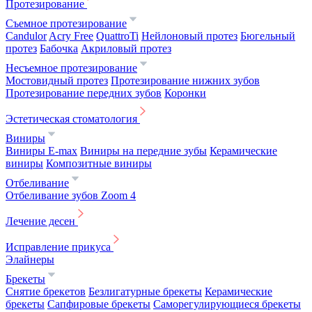
Протезирование
Съемное протезирование
Candulor
Acry Free
QuattroTi
Нейлоновый протез
Бюгельный
протез
Бабочка
Акриловый протез
Несъемное протезирование
Мостовидный протез
Протезирование нижних зубов
Протезирование передних зубов
Коронки
Эстетическая стоматология
Виниры
Виниры E-max
Виниры на передние зубы
Керамические
виниры
Композитные виниры
Отбеливание
Отбеливание зубов Zoom 4
Лечение десен
Исправление прикуса
Элайнеры
Брекеты
Снятие брекетов
Безлигатурные брекеты
Керамические
брекеты
Сапфировые брекеты
Саморегулирующиеся брекеты