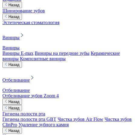
Назад
Шинирование зубов
Назад
Эстетическая стоматология
Виниры
Виниры
Виниры E-max
Виниры на передние зубы
Керамические
виниры
Композитные виниры
Назад
Отбеливание
Отбеливание
Отбеливание зубов Zoom 4
Назад
Назад
Гигиена полости рта
Гигиена полости рта GBT
Чистка зубов Air Flow
Чистка зубов
ClinPro
Удаление зубного камня
Назад