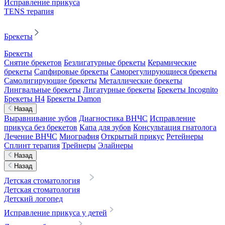
Исправление прикуса
TENS терапия
Брекеты
Брекеты
Снятие брекетов
Безлигатурные брекеты
Керамические
брекеты
Сапфировые брекеты
Саморегулирующиеся брекеты
Самолигирующие брекеты
Металлические брекеты
Лингвальные брекеты
Лигатурные брекеты
Брекеты Incognito
Брекеты H4
Брекеты Damon
Назад
Выравнивание зубов
Диагностика ВНЧС
Исправление
прикуса без брекетов
Капа для зубов
Консультация гнатолога
Лечение ВНЧС
Миография
Открытый прикус
Ретейнеры
Сплинт терапия
Трейнеры
Элайнеры
Назад
Назад
Детская стоматология
Детская стоматология
Детский логопед
Исправление прикуса у детей