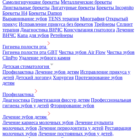
Самолигирующие брекеты
Металлические брекеты
Лингвальные брекеты
Лигатурные брекеты
Брекеты Incognito
Брекеты H4
Брекеты Damon
Выравнивание зубов
TENS терапия
Миография
Открытый
прикус
Исправление прикуса без брекетов
Трейнеры
Сплинт
терапия
Диагностика ВНЧС
Консультация гнатолога
Лечение
ВНЧС
Капа для зубов
Ретейнеры
Гигиена полости рта
Гигиена полости рта GBT
Чистка зубов Air Flow
Чистка зубов
ClinPro
Удаление зубного камня
Детская стоматология
Профилактика
Лечение зубов детям
Исправление прикуса у
детей
Детский логопед
Хирургия
Протезирование зубов
детям
Профилактика
Диагностика
Герметизация фиссур детям
Профессиональная
гигиена зубов у детей
Фторирование зубов
Лечение зубов детям
Лечение кариеса молочных зубов
Лечение пульпита
молочных зубов
Лечение периодонтита у детей
Реставрация
молочных зубов
Лечение постоянных зубов у детей,