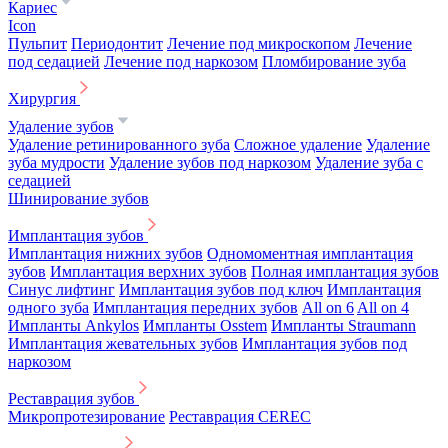
Кариес
Icon
Пульпит
Периодонтит
Лечение под микроскопом
Лечение
под седацией
Лечение под наркозом
Пломбирование зуба
Хирургия
Удаление зубов
Удаление ретинированного зуба
Сложное удаление
Удаление
зуба мудрости
Удаление зубов под наркозом
Удаление зуба с
седацией
Шинирование зубов
Имплантация зубов
Имплантация нижних зубов
Одномоментная имплантация
зубов
Имплантация верхних зубов
Полная имплантация зубов
Синус лифтинг
Имплантация зубов под ключ
Имплантация
одного зуба
Имплантация передних зубов
All on 6
All on 4
Импланты Ankylos
Импланты Osstem
Импланты Straumann
Имплантация жевательных зубов
Имплантация зубов под
наркозом
Реставрация зубов
Микропротезирование
Реставрация CEREC