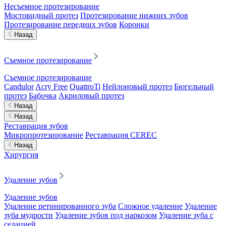
Несъемное протезирование
Мостовидный протез
Протезирование нижних зубов
Протезирование передних зубов
Коронки
Назад
Съемное протезирование
Съемное протезирование
Candulor
Acry Free
QuattroTi
Нейлоновый протез
Бюгельный
протез
Бабочка
Акриловый протез
Назад
Назад
Реставрация зубов
Микропротезирование
Реставрация CEREC
Назад
Хирургия
Удаление зубов
Удаление зубов
Удаление ретинированного зуба
Сложное удаление
Удаление
зуба мудрости
Удаление зубов под наркозом
Удаление зуба с
седацией