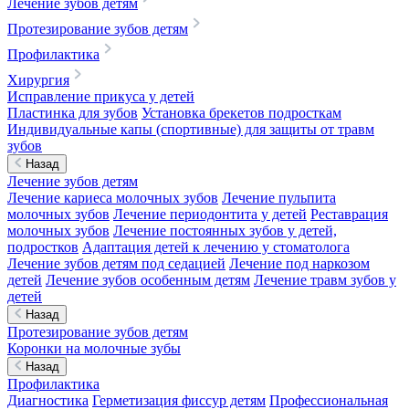
Лечение зубов детям
Протезирование зубов детям
Профилактика
Хирургия
Исправление прикуса у детей
Пластинка для зубов
Установка брекетов подросткам
Индивидуальные капы (спортивные) для защиты от травм
зубов
Назад
Лечение зубов детям
Лечение кариеса молочных зубов
Лечение пульпита
молочных зубов
Лечение периодонтита у детей
Реставрация
молочных зубов
Лечение постоянных зубов у детей,
подростков
Адаптация детей к лечению у стоматолога
Лечение зубов детям под седацией
Лечение под наркозом
детей
Лечение зубов особенным детям
Лечение травм зубов у
детей
Назад
Протезирование зубов детям
Коронки на молочные зубы
Назад
Профилактика
Диагностика
Герметизация фиссур детям
Профессиональная