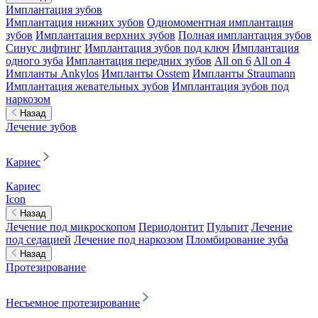
Имплантация зубов
Имплантация нижних зубов
Одномоментная имплантация
зубов
Имплантация верхних зубов
Полная имплантация зубов
Синус лифтинг
Имплантация зубов под ключ
Имплантация
одного зуба
Имплантация передних зубов
All on 6
All on 4
Импланты Ankylos
Импланты Osstem
Импланты Straumann
Имплантация жевательных зубов
Имплантация зубов под
наркозом
Назад
Лечение зубов
Кариес
Кариес
Icon
Назад
Лечение под микроскопом
Периодонтит
Пульпит
Лечение
под седацией
Лечение под наркозом
Пломбирование зуба
Назад
Протезирование
Несъемное протезирование