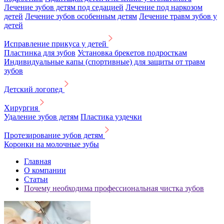
Лечение зубов детям под седацией
Лечение под наркозом
детей
Лечение зубов особенным детям
Лечение травм зубов у
детей
Исправление прикуса у детей
Пластинка для зубов
Установка брекетов подросткам
Индивидуальные капы (спортивные) для защиты от травм
зубов
Детский логопед
Хирургия
Удаление зубов детям
Пластика уздечки
Протезирование зубов детям
Коронки на молочные зубы
Главная
О компании
Статьи
Почему необходима профессиональная чистка зубов