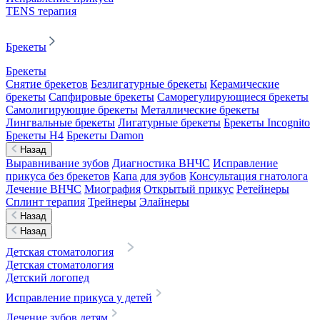
TENS терапия
Брекеты
Брекеты
Снятие брекетов
Безлигатурные брекеты
Керамические
брекеты
Сапфировые брекеты
Саморегулирующиеся брекеты
Самолигирующие брекеты
Металлические брекеты
Лингвальные брекеты
Лигатурные брекеты
Брекеты Incognito
Брекеты H4
Брекеты Damon
Назад
Выравнивание зубов
Диагностика ВНЧС
Исправление
прикуса без брекетов
Капа для зубов
Консультация гнатолога
Лечение ВНЧС
Миография
Открытый прикус
Ретейнеры
Сплинт терапия
Трейнеры
Элайнеры
Назад
Назад
Детская стоматология
Детская стоматология
Детский логопед
Исправление прикуса у детей
Лечение зубов детям