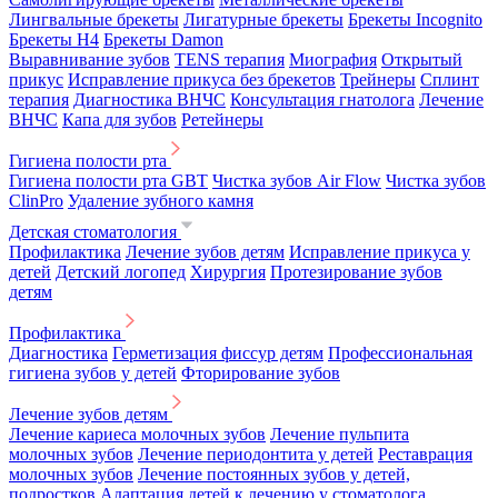
Лингвальные брекеты
Лигатурные брекеты
Брекеты Incognito
Брекеты H4
Брекеты Damon
Выравнивание зубов
TENS терапия
Миография
Открытый
прикус
Исправление прикуса без брекетов
Трейнеры
Сплинт
терапия
Диагностика ВНЧС
Консультация гнатолога
Лечение
ВНЧС
Капа для зубов
Ретейнеры
Гигиена полости рта
Гигиена полости рта GBT
Чистка зубов Air Flow
Чистка зубов
ClinPro
Удаление зубного камня
Детская стоматология
Профилактика
Лечение зубов детям
Исправление прикуса у
детей
Детский логопед
Хирургия
Протезирование зубов
детям
Профилактика
Диагностика
Герметизация фиссур детям
Профессиональная
гигиена зубов у детей
Фторирование зубов
Лечение зубов детям
Лечение кариеса молочных зубов
Лечение пульпита
молочных зубов
Лечение периодонтита у детей
Реставрация
молочных зубов
Лечение постоянных зубов у детей,
подростков
Адаптация детей к лечению у стоматолога