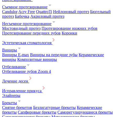
Съемное протезирование
Candulor
Acry Free
QuattroTi
Нейлоновый протез
Бюгельный
протез
Бабочка
Акриловый протез
Несъемное протезирование
Мостовидный протез
Протезирование нижних зубов
Протезирование передних зубов
Коронки
Эстетическая стоматология
Виниры
Виниры E-max
Виниры на передние зубы
Керамические
виниры
Композитные виниры
Отбеливание
Отбеливание зубов Zoom 4
Лечение десен
Исправление прикуса
Элайнеры
Брекеты
Снятие брекетов
Безлигатурные брекеты
Керамические
брекеты
Сапфировые брекеты
Саморегулирующиеся брекеты
Самолигирующие брекеты
Металлические брекеты