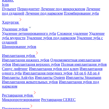
Кариес
Icon
Пульпит
Периодонтит
Лечение под микроскопом
Лечение
под седацией
Лечение под наркозом
Пломбирование зуба
Хирургия
Удаление зубов
Удаление ретинированного зуба
Сложное удаление
Удаление
зуба мудрости
Удаление зубов под наркозом
Удаление зуба с
седацией
Шинирование зубов
Имплантация зубов
Имплантация нижних зубов
Одномоментная имплантация
зубов
Имплантация верхних зубов
Полная имплантация зубов
Синус лифтинг
Имплантация зубов под ключ
Имплантация
одного зуба
Имплантация передних зубов
All on 6
All on 4
Импланты Ankylos
Импланты Osstem
Импланты Straumann
Имплантация жевательных зубов
Имплантация зубов под
наркозом
Реставрация зубов
Микропротезирование
Реставрация CEREC
Протезирование