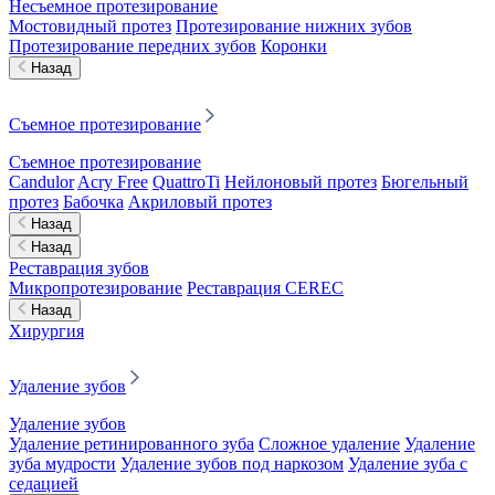
Несъемное протезирование
Мостовидный протез
Протезирование нижних зубов
Протезирование передних зубов
Коронки
Назад
Съемное протезирование
Съемное протезирование
Candulor
Acry Free
QuattroTi
Нейлоновый протез
Бюгельный
протез
Бабочка
Акриловый протез
Назад
Назад
Реставрация зубов
Микропротезирование
Реставрация CEREC
Назад
Хирургия
Удаление зубов
Удаление зубов
Удаление ретинированного зуба
Сложное удаление
Удаление
зуба мудрости
Удаление зубов под наркозом
Удаление зуба с
седацией