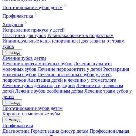
Протезирование зубов детям
Профилактика
Хирургия
Исправление прикуса у детей
Пластинка для зубов
Установка брекетов подросткам
Индивидуальные капы (спортивные) для защиты от травм
зубов
Назад
Лечение зубов детям
Лечение кариеса молочных зубов
Лечение пульпита
молочных зубов
Лечение периодонтита у детей
Реставрация
молочных зубов
Лечение постоянных зубов у детей,
подростков
Адаптация детей к лечению у стоматолога
Лечение зубов детям под седацией
Лечение под наркозом
детей
Лечение зубов особенным детям
Лечение травм зубов у
детей
Назад
Протезирование зубов детям
Коронки на молочные зубы
Назад
Профилактика
Диагностика
Герметизация фиссур детям
Профессиональная