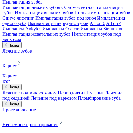
Имплантация зубов
Имплантация нижних зубов
Одномоментная имплантация
зубов
Имплантация верхних зубов
Полная имплантация зубов
Синус лифтинг
Имплантация зубов под ключ
Имплантация
одного зуба
Имплантация передних зубов
All on 6
All on 4
Импланты Ankylos
Импланты Osstem
Импланты Straumann
Имплантация жевательных зубов
Имплантация зубов под
наркозом
Назад
Лечение зубов
Кариес
Кариес
Icon
Назад
Лечение под микроскопом
Периодонтит
Пульпит
Лечение
под седацией
Лечение под наркозом
Пломбирование зуба
Назад
Протезирование
Несъемное протезирование