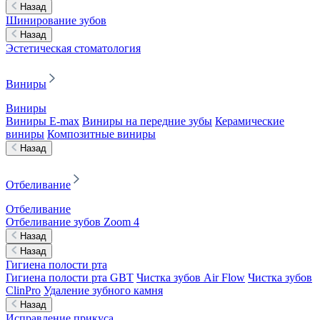
Назад
Шинирование зубов
Назад
Эстетическая стоматология
Виниры
Виниры
Виниры E-max
Виниры на передние зубы
Керамические
виниры
Композитные виниры
Назад
Отбеливание
Отбеливание
Отбеливание зубов Zoom 4
Назад
Назад
Гигиена полости рта
Гигиена полости рта GBT
Чистка зубов Air Flow
Чистка зубов
ClinPro
Удаление зубного камня
Назад
Исправление прикуса