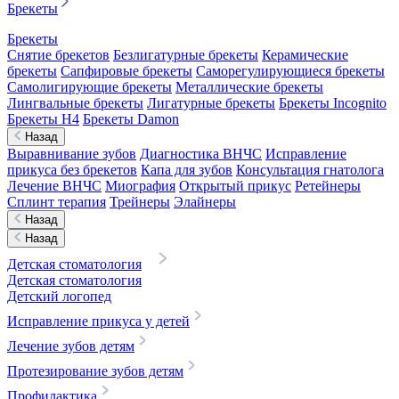
Брекеты
Брекеты
Снятие брекетов
Безлигатурные брекеты
Керамические
брекеты
Сапфировые брекеты
Саморегулирующиеся брекеты
Самолигирующие брекеты
Металлические брекеты
Лингвальные брекеты
Лигатурные брекеты
Брекеты Incognito
Брекеты H4
Брекеты Damon
Назад
Выравнивание зубов
Диагностика ВНЧС
Исправление
прикуса без брекетов
Капа для зубов
Консультация гнатолога
Лечение ВНЧС
Миография
Открытый прикус
Ретейнеры
Сплинт терапия
Трейнеры
Элайнеры
Назад
Назад
Детская стоматология
Детская стоматология
Детский логопед
Исправление прикуса у детей
Лечение зубов детям
Протезирование зубов детям
Профилактика