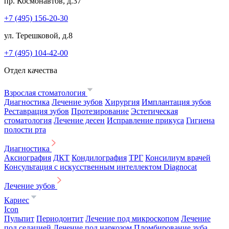
пр. Космонавтов, д.37
+7 (495) 156-20-30
ул. Терешковой, д.8
+7 (495) 104-42-00
Отдел качества
Взрослая стоматология
Диагностика
Лечение зубов
Хирургия
Имплантация зубов
Реставрация зубов
Протезирование
Эстетическая
стоматология
Лечение десен
Исправление прикуса
Гигиена
полости рта
Диагностика
Аксиография
ДКТ
Кондилография
ТРГ
Консилиум врачей
Консультация с искусственным интеллектом Diagnocat
Лечение зубов
Кариес
Icon
Пульпит
Периодонтит
Лечение под микроскопом
Лечение
под седацией
Лечение под наркозом
Пломбирование зуба