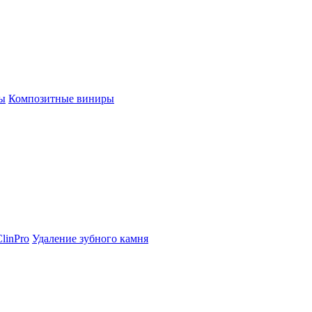
ы
Композитные виниры
linPro
Удаление зубного камня