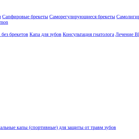
ы
Сапфировые брекеты
Саморегулирующиеся брекеты
Самолиги
amon
 без брекетов
Капа для зубов
Консультация гнатолога
Лечение 
льные капы (спортивные) для защиты от травм зубов