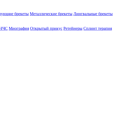
рующие брекеты
Металлические брекеты
Лингвальные брекеты
ВНЧС
Миография
Открытый прикус
Ретейнеры
Сплинт терапия