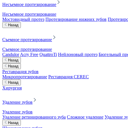
Несъемное протезирование
Несъемное протезирование
Мостовидный протез
Протезирование нижних зубов
Протезиро
Назад
Съемное протезирование
Съемное протезирование
Candulor
Acry Free
QuattroTi
Нейлоновый протез
Бюгельный пр
Назад
Назад
Реставрация зубов
Микропротезирование
Реставрация CEREC
Назад
Хирургия
Удаление зубов
Удаление зубов
Удаление ретинированного зуба
Сложное удаление
Удаление з
Назад