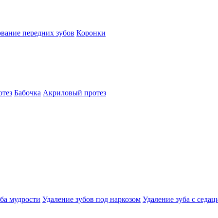
вание передних зубов
Коронки
отез
Бабочка
Акриловый протез
уба мудрости
Удаление зубов под наркозом
Удаление зуба с седац