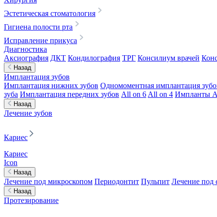
Эстетическая стоматология
Гигиена полости рта
Исправление прикуса
Диагностика
Аксиография
ДКТ
Кондилография
ТРГ
Консилиум врачей
Конс
Назад
Имплантация зубов
Имплантация нижних зубов
Одномоментная имплантация зубо
зуба
Имплантация передних зубов
All on 6
All on 4
Импланты A
Назад
Лечение зубов
Кариес
Кариес
Icon
Назад
Лечение под микроскопом
Периодонтит
Пульпит
Лечение под 
Назад
Протезирование