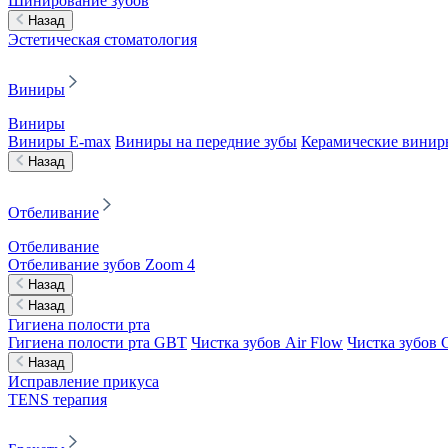
Шинирование зубов
Назад
Эстетическая стоматология
Виниры
Виниры
Виниры E-max
Виниры на передние зубы
Керамические винир
Назад
Отбеливание
Отбеливание
Отбеливание зубов Zoom 4
Назад
Назад
Гигиена полости рта
Гигиена полости рта GBT
Чистка зубов Air Flow
Чистка зубов C
Назад
Исправление прикуса
TENS терапия