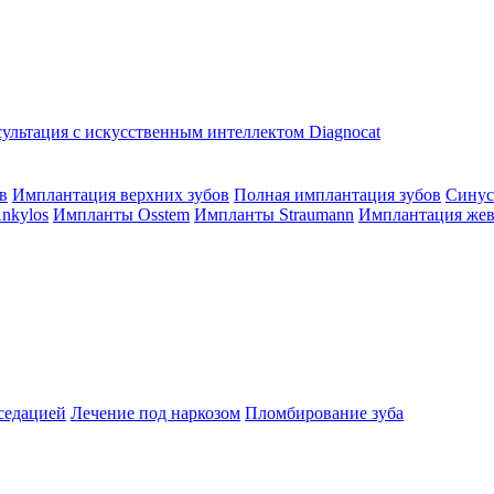
ультация с искусственным интеллектом Diagnocat
в
Имплантация верхних зубов
Полная имплантация зубов
Синус
nkylos
Импланты Osstem
Импланты Straumann
Имплантация жев
седацией
Лечение под наркозом
Пломбирование зуба