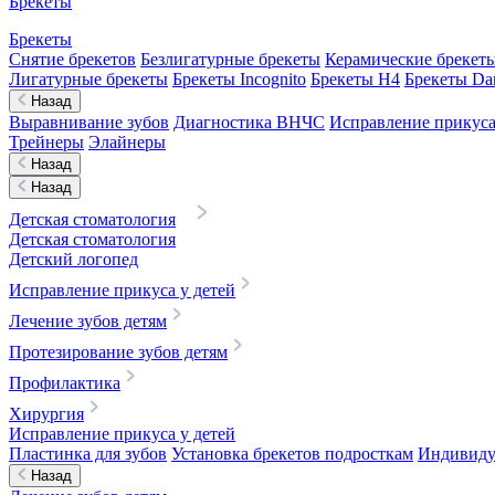
Брекеты
Брекеты
Снятие брекетов
Безлигатурные брекеты
Керамические брекет
Лигатурные брекеты
Брекеты Incognito
Брекеты H4
Брекеты D
Назад
Выравнивание зубов
Диагностика ВНЧС
Исправление прикуса
Трейнеры
Элайнеры
Назад
Назад
Детская стоматология
Детская стоматология
Детский логопед
Исправление прикуса у детей
Лечение зубов детям
Протезирование зубов детям
Профилактика
Хирургия
Исправление прикуса у детей
Пластинка для зубов
Установка брекетов подросткам
Индивидуа
Назад