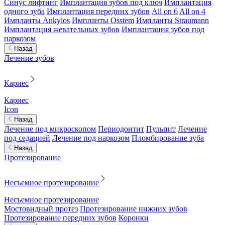
Синус лифтинг
Имплантация зубов под ключ
Имплантация
одного зуба
Имплантация передних зубов
All on 6
All on 4
Импланты Ankylos
Импланты Osstem
Импланты Straumann
Имплантация жевательных зубов
Имплантация зубов под
наркозом
Назад
Лечение зубов
Кариес
Кариес
Icon
Назад
Лечение под микроскопом
Периодонтит
Пульпит
Лечение
под седацией
Лечение под наркозом
Пломбирование зуба
Назад
Протезирование
Несъемное протезирование
Несъемное протезирование
Мостовидный протез
Протезирование нижних зубов
Протезирование передних зубов
Коронки