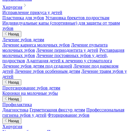
Хирургия
Исправление прикуса у детей
Пластинка для зубов
Установка брекетов подросткам
Индивидуальные капы (спортивные) для защиты от травм
зубов
Назад
Лечение зубов детям
Лечение кариеса молочных зубов
Лечение пульпита
молочных зубов
Лечение периодонтита у детей
Реставрация
молочных зубов
Лечение постоянных зубов у детей,
подростков
Адаптация детей к лечению у стоматолога
Лечение зубов детям под седацией
Лечение под наркозом
детей
Лечение зубов особенным детям
Лечение травм зубов у
детей
Назад
Протезирование зубов детям
Коронки на молочные зубы
Назад
Профилактика
Диагностика
Герметизация фиссур детям
Профессиональная
гигиена зубов у детей
Фторирование зубов
Назад
Хирургия