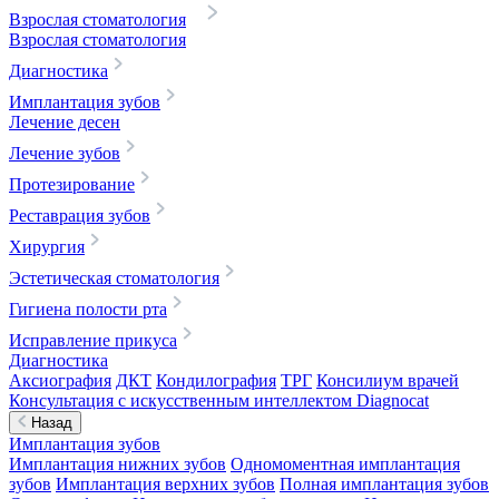
Взрослая стоматология
Взрослая стоматология
Диагностика
Имплантация зубов
Лечение десен
Лечение зубов
Протезирование
Реставрация зубов
Хирургия
Эстетическая стоматология
Гигиена полости рта
Исправление прикуса
Диагностика
Аксиография
ДКТ
Кондилография
ТРГ
Консилиум врачей
Консультация с искусственным интеллектом Diagnocat
Назад
Имплантация зубов
Имплантация нижних зубов
Одномоментная имплантация
зубов
Имплантация верхних зубов
Полная имплантация зубов