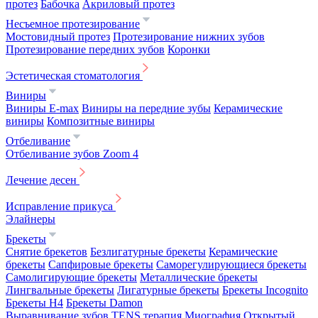
протез
Бабочка
Акриловый протез
Несъемное протезирование
Мостовидный протез
Протезирование нижних зубов
Протезирование передних зубов
Коронки
Эстетическая стоматология
Виниры
Виниры E-max
Виниры на передние зубы
Керамические
виниры
Композитные виниры
Отбеливание
Отбеливание зубов Zoom 4
Лечение десен
Исправление прикуса
Элайнеры
Брекеты
Снятие брекетов
Безлигатурные брекеты
Керамические
брекеты
Сапфировые брекеты
Саморегулирующиеся брекеты
Самолигирующие брекеты
Металлические брекеты
Лингвальные брекеты
Лигатурные брекеты
Брекеты Incognito
Брекеты H4
Брекеты Damon
Выравнивание зубов
TENS терапия
Миография
Открытый