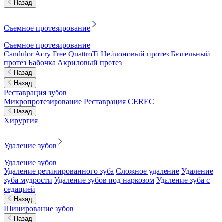
Назад
Съемное протезирование
Съемное протезирование
Candulor
Acry Free
QuattroTi
Нейлоновый протез
Бюгельный
протез
Бабочка
Акриловый протез
Назад
Назад
Реставрация зубов
Микропротезирование
Реставрация CEREC
Назад
Хирургия
Удаление зубов
Удаление зубов
Удаление ретинированного зуба
Сложное удаление
Удаление
зуба мудрости
Удаление зубов под наркозом
Удаление зуба с
седацией
Назад
Шинирование зубов
Назад