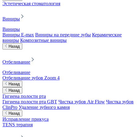
Эстетическая стоматология
Виниры
Виниры
Виниры E-max
Виниры на передние зубы
Керамические
виниры
Композитные виниры
Назад
Отбеливание
Отбеливание
Отбеливание зубов Zoom 4
Назад
Назад
Гигиена полости рта
Гигиена полости рта GBT
Чистка зубов Air Flow
Чистка зубов
ClinPro
Удаление зубного камня
Назад
Исправление прикуса
TENS терапия