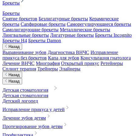
Брекеты
Брекеты
Снятие брекетов
Безлигатурные брекеты
Керамические
брекеты
Сапфировые брекеты
Саморегулирующиеся брекеты
Самолигирующие брекеты
Металлические брекеты
Лингвальные брекеты
Лигатурные брекеты
Брекеты Incognito
Брекеты H4
Брекеты Damon
Назад
Выравнивание зубов
Диагностика ВНЧС
Исправление
прикуса без брекетов
Капа для зубов
Консультация гнатолога
Лечение ВНЧС
Миография
Открытый прикус
Ретейнеры
Сплинт терапия
Трейнеры
Элайнеры
Назад
Назад
Детская стоматология
Детская стоматология
Детский логопед
Исправление прикуса у детей
Лечение зубов детям
Протезирование зубов детям
Профилактика