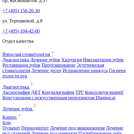
пр. Космонавтов, д.37
+7 (495) 156-20-30
ул. Терешковой, д.8
+7 (495) 104-42-00
Отдел качества
Взрослая стоматология
Диагностика
Лечение зубов
Хирургия
Имплантация зубов
Реставрация зубов
Протезирование
Эстетическая
стоматология
Лечение десен
Исправление прикуса
Гигиена
полости рта
Диагностика
Аксиография
ДКТ
Кондилография
ТРГ
Консилиум врачей
Консультация с искусственным интеллектом Diagnocat
Лечение зубов
Кариес
Icon
Пульпит
Периодонтит
Лечение под микроскопом
Лечение
под седацией
Лечение под наркозом
Пломбирование зуба