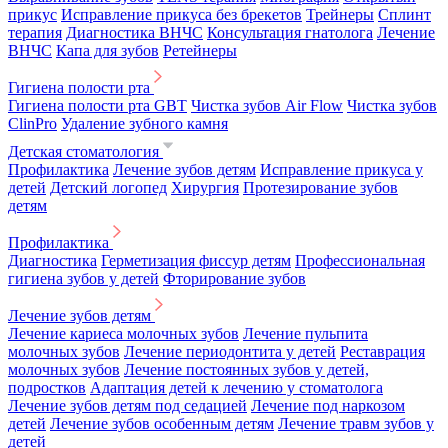
прикус
Исправление прикуса без брекетов
Трейнеры
Сплинт
терапия
Диагностика ВНЧС
Консультация гнатолога
Лечение
ВНЧС
Капа для зубов
Ретейнеры
Гигиена полости рта
Гигиена полости рта GBT
Чистка зубов Air Flow
Чистка зубов
ClinPro
Удаление зубного камня
Детская стоматология
Профилактика
Лечение зубов детям
Исправление прикуса у
детей
Детский логопед
Хирургия
Протезирование зубов
детям
Профилактика
Диагностика
Герметизация фиссур детям
Профессиональная
гигиена зубов у детей
Фторирование зубов
Лечение зубов детям
Лечение кариеса молочных зубов
Лечение пульпита
молочных зубов
Лечение периодонтита у детей
Реставрация
молочных зубов
Лечение постоянных зубов у детей,
подростков
Адаптация детей к лечению у стоматолога
Лечение зубов детям под седацией
Лечение под наркозом
детей
Лечение зубов особенным детям
Лечение травм зубов у
детей