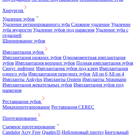
Хирургия
Удаление зубов
Удаление ретинированного зуба
Сложное удаление
Удаление
зуба мудрости
Удаление зубов под наркозом
Удаление зуба с
седацией
Шинирование зубов
Имплантация зубов
Имплантация нижних зубов
Одномоментная имплантация
зубов
Имплантация верхних зубов
Полная имплантация зубов
Синус лифтинг
Имплантация зубов под ключ
Имплантация
одного зуба
Имплантация передних зубов
All on 6
All on 4
Импланты Ankylos
Импланты Osstem
Импланты Straumann
Имплантация жевательных зубов
Имплантация зубов под
наркозом
Реставрация зубов
Микропротезирование
Реставрация CEREC
Протезирование
Съемное протезирование
Candulor
Acry Free
QuattroTi
Нейлоновый протез
Бюгельный