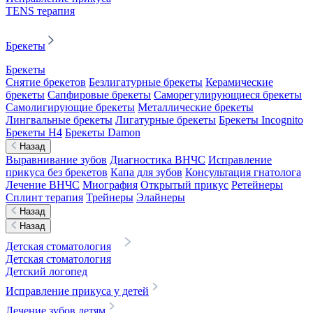
TENS терапия
Брекеты
Брекеты
Снятие брекетов
Безлигатурные брекеты
Керамические
брекеты
Сапфировые брекеты
Саморегулирующиеся брекеты
Самолигирующие брекеты
Металлические брекеты
Лингвальные брекеты
Лигатурные брекеты
Брекеты Incognito
Брекеты H4
Брекеты Damon
Назад
Выравнивание зубов
Диагностика ВНЧС
Исправление
прикуса без брекетов
Капа для зубов
Консультация гнатолога
Лечение ВНЧС
Миография
Открытый прикус
Ретейнеры
Сплинт терапия
Трейнеры
Элайнеры
Назад
Назад
Детская стоматология
Детская стоматология
Детский логопед
Исправление прикуса у детей
Лечение зубов детям