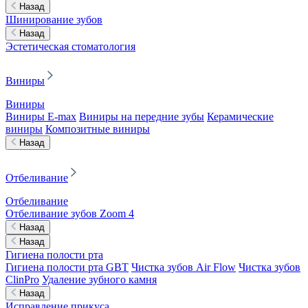
Назад
Шинирование зубов
Назад
Эстетическая стоматология
Виниры
Виниры
Виниры E-max
Виниры на передние зубы
Керамические
виниры
Композитные виниры
Назад
Отбеливание
Отбеливание
Отбеливание зубов Zoom 4
Назад
Назад
Гигиена полости рта
Гигиена полости рта GBT
Чистка зубов Air Flow
Чистка зубов
ClinPro
Удаление зубного камня
Назад
Исправление прикуса