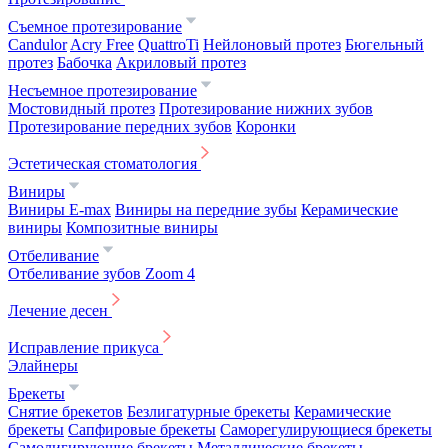
Съемное протезирование
Candulor
Acry Free
QuattroTi
Нейлоновый протез
Бюгельный
протез
Бабочка
Акриловый протез
Несъемное протезирование
Мостовидный протез
Протезирование нижних зубов
Протезирование передних зубов
Коронки
Эстетическая стоматология
Виниры
Виниры E-max
Виниры на передние зубы
Керамические
виниры
Композитные виниры
Отбеливание
Отбеливание зубов Zoom 4
Лечение десен
Исправление прикуса
Элайнеры
Брекеты
Снятие брекетов
Безлигатурные брекеты
Керамические
брекеты
Сапфировые брекеты
Саморегулирующиеся брекеты
Самолигирующие брекеты
Металлические брекеты