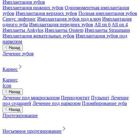
Имплантация зубов
Имплантация нижних зубов
Одномоментная имплантация
зубов
Имплантация верхних зубов
Полная имплантация зубов
Синус лифтинг
Имплантация зубов под ключ
Имплантация
одного зуба
Имплантация передних зубов
All on 6
All on 4
Импланты Ankylos
Импланты Osstem
Импланты Straumann
Имплантация жевательных зубов
Имплантация зубов под
наркозом
Назад
Лечение зубов
Кариес
Кариес
Icon
Назад
Лечение под микроскопом
Периодонтит
Пульпит
Лечение
под седацией
Лечение под наркозом
Пломбирование зуба
Назад
Протезирование
Несъемное протезирование