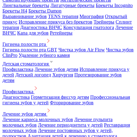
Лингвальные брекеты
Лигатурные брекеты
Брекеты Incognito
Брекеты H4
Брекеты Damon
Выравнивание зубов
TENS терапия
Миография
Открытый
прикус
Исправление прикуса без брекетов
Трейнеры
Сплинт
терапия
Диагностика ВНЧС
Консультация гнатолога
Лечение
ВНЧС
Капа для зубов
Ретейнеры
Гигиена полости рта
Гигиена полости рта GBT
Чистка зубов Air Flow
Чистка зубов
ClinPro
Удаление зубного камня
Детская стоматология
Профилактика
Лечение зубов детям
Исправление прикуса у
детей
Детский логопед
Хирургия
Протезирование зубов
детям
Профилактика
Диагностика
Герметизация фиссур детям
Профессиональная
гигиена зубов у детей
Фторирование зубов
Лечение зубов детям
Лечение кариеса молочных зубов
Лечение пульпита
молочных зубов
Лечение периодонтита у детей
Реставрация
молочных зубов
Лечение постоянных зубов у детей,
подростков
Адаптация детей к лечению у стоматолога