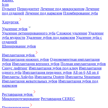
Кариес
Icon
Пульпит
Периодонтит
Лечение под микроскопом
Лечение
под седацией
Лечение под наркозом
Пломбирование зуба
Хирургия
Удаление зубов
Удаление ретинированного зуба
Сложное удаление
Удаление
зуба мудрости
Удаление зубов под наркозом
Удаление зуба с
седацией
Шинирование зубов
Имплантация зубов
Имплантация нижних зубов
Одномоментная имплантация
зубов
Имплантация верхних зубов
Полная имплантация зубов
Синус лифтинг
Имплантация зубов под ключ
Имплантация
одного зуба
Имплантация передних зубов
All on 6
All on 4
Импланты Ankylos
Импланты Osstem
Импланты Straumann
Имплантация жевательных зубов
Имплантация зубов под
наркозом
Реставрация зубов
Микропротезирование
Реставрация CEREC
Протезирование