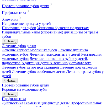
Протезирование зубов детям
Профилактика
Хирургия
Исправление прикуса у детей
Пластинка для зубов
Установка брекетов подросткам
Индивидуальные капы (спортивные) для защиты от травм
зубов
Назад
Лечение зубов детям
Лечение кариеса молочных зубов
Лечение пульпита
молочных зубов
Лечение периодонтита у детей
Реставрация
молочных зубов
Лечение постоянных зубов у детей,
подростков
Адаптация детей к лечению у стоматолога
Лечение зубов детям под седацией
Лечение под наркозом
детей
Лечение зубов особенным детям
Лечение травм зубов у
детей
Назад
Протезирование зубов детям
Коронки на молочные зубы
Назад
Профилактика
Диагностика
Герметизация фиссур детям
Профессиональная