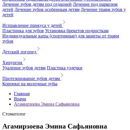
Лечение зубов детям под седацией
Лечение под наркозом
детей
Лечение зубов особенным детям
Лечение травм зубов у
детей
Исправление прикуса у детей
Пластинка для зубов
Установка брекетов подросткам
Индивидуальные капы (спортивные) для защиты от травм
зубов
Детский логопед
Хирургия
Удаление зубов детям
Пластика уздечки
Протезирование зубов детям
Коронки на молочные зубы
Главная
Врачи
Агамирзоева Эмина Сафьяновна
Стоматолог
Агамирзоева Эмина Сафьяновна