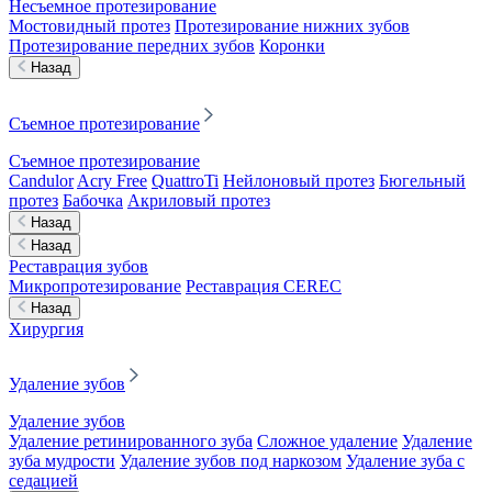
Несъемное протезирование
Мостовидный протез
Протезирование нижних зубов
Протезирование передних зубов
Коронки
Назад
Съемное протезирование
Съемное протезирование
Candulor
Acry Free
QuattroTi
Нейлоновый протез
Бюгельный
протез
Бабочка
Акриловый протез
Назад
Назад
Реставрация зубов
Микропротезирование
Реставрация CEREC
Назад
Хирургия
Удаление зубов
Удаление зубов
Удаление ретинированного зуба
Сложное удаление
Удаление
зуба мудрости
Удаление зубов под наркозом
Удаление зуба с
седацией