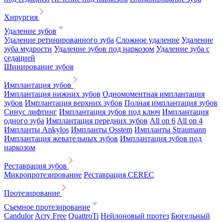
Хирургия
Удаление зубов
Удаление ретинированного зуба
Сложное удаление
Удаление
зуба мудрости
Удаление зубов под наркозом
Удаление зуба с
седацией
Шинирование зубов
Имплантация зубов
Имплантация нижних зубов
Одномоментная имплантация
зубов
Имплантация верхних зубов
Полная имплантация зубов
Синус лифтинг
Имплантация зубов под ключ
Имплантация
одного зуба
Имплантация передних зубов
All on 6
All on 4
Импланты Ankylos
Импланты Osstem
Импланты Straumann
Имплантация жевательных зубов
Имплантация зубов под
наркозом
Реставрация зубов
Микропротезирование
Реставрация CEREC
Протезирование
Съемное протезирование
Candulor
Acry Free
QuattroTi
Нейлоновый протез
Бюгельный