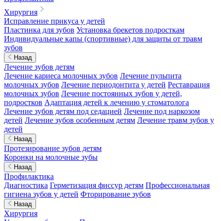
Хирургия
Исправление прикуса у детей
Пластинка для зубов
Установка брекетов подросткам
Индивидуальные капы (спортивные) для защиты от травм
зубов
Назад
Лечение зубов детям
Лечение кариеса молочных зубов
Лечение пульпита
молочных зубов
Лечение периодонтита у детей
Реставрация
молочных зубов
Лечение постоянных зубов у детей,
подростков
Адаптация детей к лечению у стоматолога
Лечение зубов детям под седацией
Лечение под наркозом
детей
Лечение зубов особенным детям
Лечение травм зубов у
детей
Назад
Протезирование зубов детям
Коронки на молочные зубы
Назад
Профилактика
Диагностика
Герметизация фиссур детям
Профессиональная
гигиена зубов у детей
Фторирование зубов
Назад
Хирургия