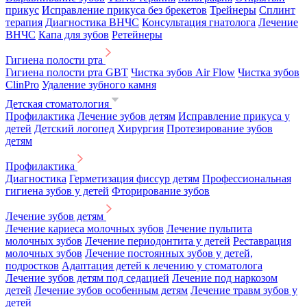
прикус
Исправление прикуса без брекетов
Трейнеры
Сплинт
терапия
Диагностика ВНЧС
Консультация гнатолога
Лечение
ВНЧС
Капа для зубов
Ретейнеры
Гигиена полости рта
Гигиена полости рта GBT
Чистка зубов Air Flow
Чистка зубов
ClinPro
Удаление зубного камня
Детская стоматология
Профилактика
Лечение зубов детям
Исправление прикуса у
детей
Детский логопед
Хирургия
Протезирование зубов
детям
Профилактика
Диагностика
Герметизация фиссур детям
Профессиональная
гигиена зубов у детей
Фторирование зубов
Лечение зубов детям
Лечение кариеса молочных зубов
Лечение пульпита
молочных зубов
Лечение периодонтита у детей
Реставрация
молочных зубов
Лечение постоянных зубов у детей,
подростков
Адаптация детей к лечению у стоматолога
Лечение зубов детям под седацией
Лечение под наркозом
детей
Лечение зубов особенным детям
Лечение травм зубов у
детей