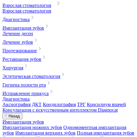
Взрослая стоматология
Взрослая стоматология
Диагностика
Имплантация зубов
Лечение десен
Лечение зубов
Протезирование
Реставрация зубов
Хирургия
Эстетическая стоматология
Гигиена полости рта
Исправление прикуса
Диагностика
Аксиография
ДКТ
Кондилография
ТРГ
Консилиум врачей
Консультация с искусственным интеллектом Diagnocat
Назад
Имплантация зубов
Имплантация нижних зубов
Одномоментная имплантация
зубов
Имплантация верхних зубов
Полная имплантация зубов