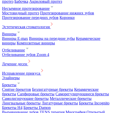
протез
Бабочка
Акриловый протез
Несъемное протезирование
Мостовидный протез
Протезирование нижних зубов
Протезирование передних зубов
Коронки
Эстетическая стоматология
Виниры
Виниры E-max
Виниры на передние зубы
Керамические
виниры
Композитные виниры
Отбеливание
Отбеливание зубов Zoom 4
Лечение десен
Исправление прикуса
Элайнеры
Брекеты
Снятие брекетов
Безлигатурные брекеты
Керамические
брекеты
Сапфировые брекеты
Саморегулирующиеся брекеты
Самолигирующие брекеты
Металлические брекеты
Лингвальные брекеты
Лигатурные брекеты
Брекеты Incognito
Брекеты H4
Брекеты Damon
Выравнивание зубов
TENS терапия
Миография
Открытый