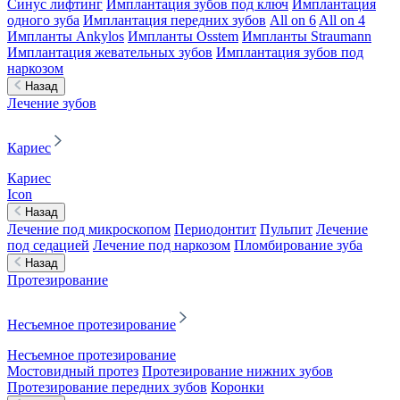
Синус лифтинг
Имплантация зубов под ключ
Имплантация
одного зуба
Имплантация передних зубов
All on 6
All on 4
Импланты Ankylos
Импланты Osstem
Импланты Straumann
Имплантация жевательных зубов
Имплантация зубов под
наркозом
Назад
Лечение зубов
Кариес
Кариес
Icon
Назад
Лечение под микроскопом
Периодонтит
Пульпит
Лечение
под седацией
Лечение под наркозом
Пломбирование зуба
Назад
Протезирование
Несъемное протезирование
Несъемное протезирование
Мостовидный протез
Протезирование нижних зубов
Протезирование передних зубов
Коронки