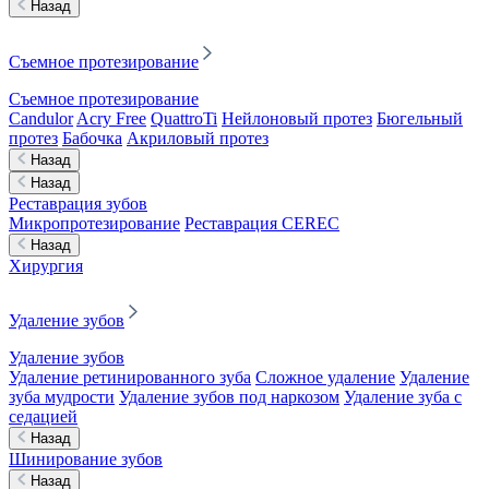
Назад
Съемное протезирование
Съемное протезирование
Candulor
Acry Free
QuattroTi
Нейлоновый протез
Бюгельный
протез
Бабочка
Акриловый протез
Назад
Назад
Реставрация зубов
Микропротезирование
Реставрация CEREC
Назад
Хирургия
Удаление зубов
Удаление зубов
Удаление ретинированного зуба
Сложное удаление
Удаление
зуба мудрости
Удаление зубов под наркозом
Удаление зуба с
седацией
Назад
Шинирование зубов
Назад