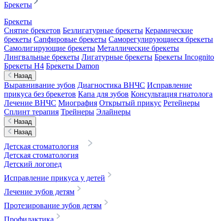
Брекеты
Брекеты
Снятие брекетов
Безлигатурные брекеты
Керамические
брекеты
Сапфировые брекеты
Саморегулирующиеся брекеты
Самолигирующие брекеты
Металлические брекеты
Лингвальные брекеты
Лигатурные брекеты
Брекеты Incognito
Брекеты H4
Брекеты Damon
Назад
Выравнивание зубов
Диагностика ВНЧС
Исправление
прикуса без брекетов
Капа для зубов
Консультация гнатолога
Лечение ВНЧС
Миография
Открытый прикус
Ретейнеры
Сплинт терапия
Трейнеры
Элайнеры
Назад
Назад
Детская стоматология
Детская стоматология
Детский логопед
Исправление прикуса у детей
Лечение зубов детям
Протезирование зубов детям
Профилактика