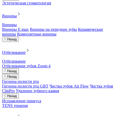
Эстетическая стоматология
Виниры
Виниры
Виниры E-max
Виниры на передние зубы
Керамические
виниры
Композитные виниры
Назад
Отбеливание
Отбеливание
Отбеливание зубов Zoom 4
Назад
Назад
Гигиена полости рта
Гигиена полости рта GBT
Чистка зубов Air Flow
Чистка зубов
ClinPro
Удаление зубного камня
Назад
Исправление прикуса
TENS терапия