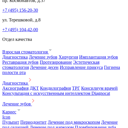
пр. Космонавтов, д.37
+7 (495) 156-20-30
ул. Терешковой, д.8
+7 (495) 104-42-00
Отдел качества
Взрослая стоматология
Диагностика
Лечение зубов
Хирургия
Имплантация зубов
Реставрация зубов
Протезирование
Эстетическая
стоматология
Лечение десен
Исправление прикуса
Гигиена
полости рта
Диагностика
Аксиография
ДКТ
Кондилография
ТРГ
Консилиум врачей
Консультация с искусственным интеллектом Diagnocat
Лечение зубов
Кариес
Icon
Пульпит
Периодонтит
Лечение под микроскопом
Лечение
под седацией
Лечение под наркозом
Пломбирование зуба