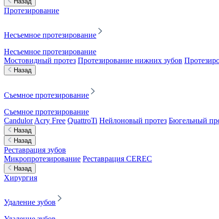
Назад
Протезирование
Несъемное протезирование
Несъемное протезирование
Мостовидный протез
Протезирование нижних зубов
Протезиро
Назад
Съемное протезирование
Съемное протезирование
Candulor
Acry Free
QuattroTi
Нейлоновый протез
Бюгельный пр
Назад
Назад
Реставрация зубов
Микропротезирование
Реставрация CEREC
Назад
Хирургия
Удаление зубов
Удаление зубов