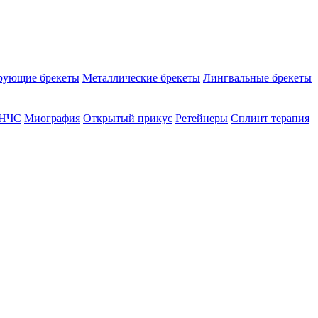
рующие брекеты
Металлические брекеты
Лингвальные брекеты
ВНЧС
Миография
Открытый прикус
Ретейнеры
Сплинт терапия