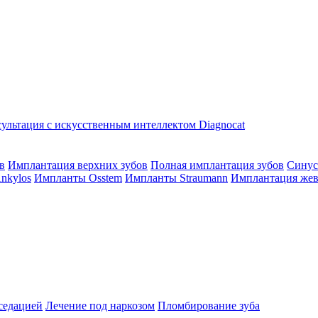
ультация с искусственным интеллектом Diagnocat
в
Имплантация верхних зубов
Полная имплантация зубов
Синус
nkylos
Импланты Osstem
Импланты Straumann
Имплантация жев
седацией
Лечение под наркозом
Пломбирование зуба