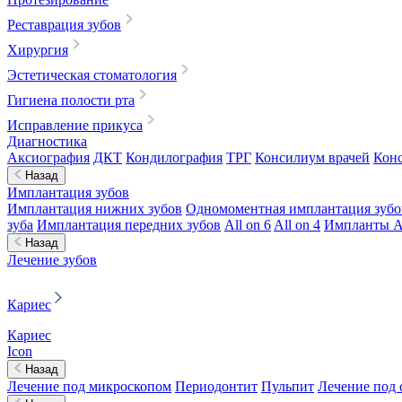
Реставрация зубов
Хирургия
Эстетическая стоматология
Гигиена полости рта
Исправление прикуса
Диагностика
Аксиография
ДКТ
Кондилография
ТРГ
Консилиум врачей
Конс
Назад
Имплантация зубов
Имплантация нижних зубов
Одномоментная имплантация зубо
зуба
Имплантация передних зубов
All on 6
All on 4
Импланты A
Назад
Лечение зубов
Кариес
Кариес
Icon
Назад
Лечение под микроскопом
Периодонтит
Пульпит
Лечение под 