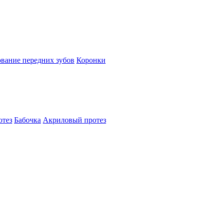
вание передних зубов
Коронки
отез
Бабочка
Акриловый протез