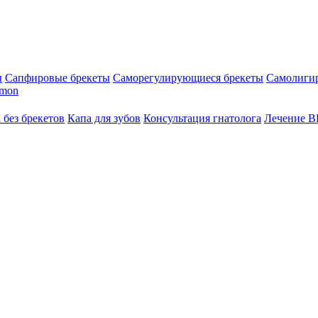
ы
Сапфировые брекеты
Саморегулирующиеся брекеты
Самолиги
amon
 без брекетов
Капа для зубов
Консультация гнатолога
Лечение 