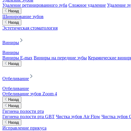
Удаление ретинированного зуба
Сложное удаление
Удаление з
Назад
Шинирование зубов
Назад
Эстетическая стоматология
Виниры
Виниры
Виниры E-max
Виниры на передние зубы
Керамические винир
Назад
Отбеливание
Отбеливание
Отбеливание зубов Zoom 4
Назад
Назад
Гигиена полости рта
Гигиена полости рта GBT
Чистка зубов Air Flow
Чистка зубов C
Назад
Исправление прикуса