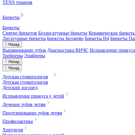
TENS терапия
Брекеты
Брекеты
Снятие брекетов
Безлигатурные брекеты
Керамические брекет
Лигатурные брекеты
Брекеты Incognito
Брекеты H4
Брекеты D
Назад
Выравнивание зубов
Диагностика ВНЧС
Исправление прикуса
Трейнеры
Элайнеры
Назад
Назад
Детская стоматология
Детская стоматология
Детский логопед
Исправление прикуса у детей
Лечение зубов детям
Протезирование зубов детям
Профилактика
Хирургия