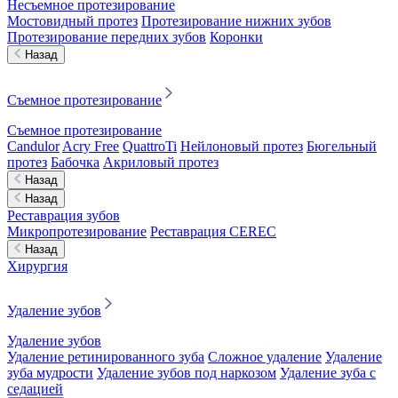
Несъемное протезирование
Мостовидный протез
Протезирование нижних зубов
Протезирование передних зубов
Коронки
Назад
Съемное протезирование
Съемное протезирование
Candulor
Acry Free
QuattroTi
Нейлоновый протез
Бюгельный
протез
Бабочка
Акриловый протез
Назад
Назад
Реставрация зубов
Микропротезирование
Реставрация CEREC
Назад
Хирургия
Удаление зубов
Удаление зубов
Удаление ретинированного зуба
Сложное удаление
Удаление
зуба мудрости
Удаление зубов под наркозом
Удаление зуба с
седацией