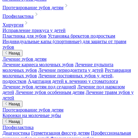
Протезирование зубов детям
Профилактика
Хирургия
Исправление прикуса у детей
Пластинка для зубов
Установка брекетов подросткам
Индивидуальные капы (спортивные) для защиты от травм
зубов
Назад
Лечение зубов детям
Лечение кариеса молочных зубов
Лечение пульпита
молочных зубов
Лечение периодонтита у детей
Реставрация
молочных зубов
Лечение постоянных зубов у детей,
подростков
Адаптация детей к лечению у стоматолога
Лечение зубов детям под седацией
Лечение под наркозом
детей
Лечение зубов особенным детям
Лечение травм зубов у
детей
Назад
Протезирование зубов детям
Коронки на молочные зубы
Назад
Профилактика
Диагностика
Герметизация фиссур детям
Профессиональная