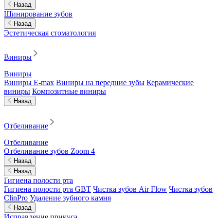
Назад
Шинирование зубов
Назад
Эстетическая стоматология
Виниры
Виниры
Виниры E-max
Виниры на передние зубы
Керамические
виниры
Композитные виниры
Назад
Отбеливание
Отбеливание
Отбеливание зубов Zoom 4
Назад
Назад
Гигиена полости рта
Гигиена полости рта GBT
Чистка зубов Air Flow
Чистка зубов
ClinPro
Удаление зубного камня
Назад
Исправление прикуса