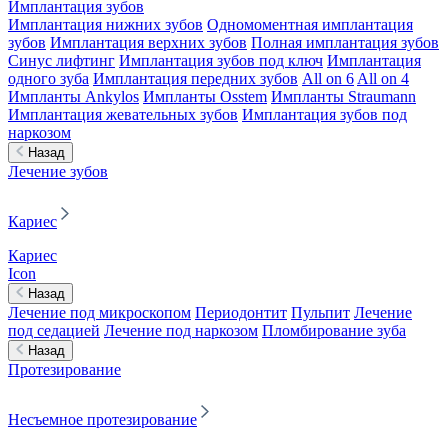
Имплантация зубов
Имплантация нижних зубов
Одномоментная имплантация
зубов
Имплантация верхних зубов
Полная имплантация зубов
Синус лифтинг
Имплантация зубов под ключ
Имплантация
одного зуба
Имплантация передних зубов
All on 6
All on 4
Импланты Ankylos
Импланты Osstem
Импланты Straumann
Имплантация жевательных зубов
Имплантация зубов под
наркозом
Назад
Лечение зубов
Кариес
Кариес
Icon
Назад
Лечение под микроскопом
Периодонтит
Пульпит
Лечение
под седацией
Лечение под наркозом
Пломбирование зуба
Назад
Протезирование
Несъемное протезирование