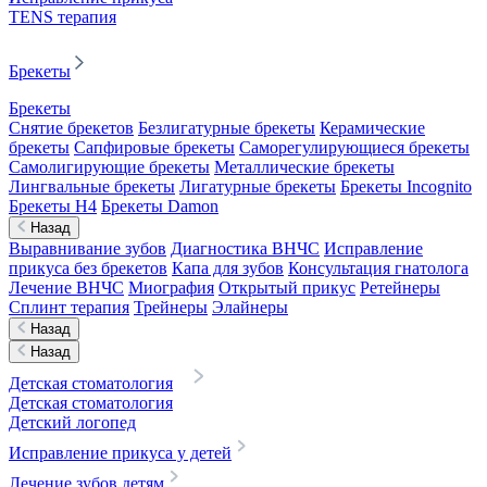
TENS терапия
Брекеты
Брекеты
Снятие брекетов
Безлигатурные брекеты
Керамические
брекеты
Сапфировые брекеты
Саморегулирующиеся брекеты
Самолигирующие брекеты
Металлические брекеты
Лингвальные брекеты
Лигатурные брекеты
Брекеты Incognito
Брекеты H4
Брекеты Damon
Назад
Выравнивание зубов
Диагностика ВНЧС
Исправление
прикуса без брекетов
Капа для зубов
Консультация гнатолога
Лечение ВНЧС
Миография
Открытый прикус
Ретейнеры
Сплинт терапия
Трейнеры
Элайнеры
Назад
Назад
Детская стоматология
Детская стоматология
Детский логопед
Исправление прикуса у детей
Лечение зубов детям