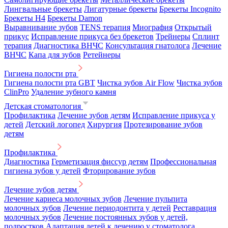
Лингвальные брекеты
Лигатурные брекеты
Брекеты Incognito
Брекеты H4
Брекеты Damon
Выравнивание зубов
TENS терапия
Миография
Открытый
прикус
Исправление прикуса без брекетов
Трейнеры
Сплинт
терапия
Диагностика ВНЧС
Консультация гнатолога
Лечение
ВНЧС
Капа для зубов
Ретейнеры
Гигиена полости рта
Гигиена полости рта GBT
Чистка зубов Air Flow
Чистка зубов
ClinPro
Удаление зубного камня
Детская стоматология
Профилактика
Лечение зубов детям
Исправление прикуса у
детей
Детский логопед
Хирургия
Протезирование зубов
детям
Профилактика
Диагностика
Герметизация фиссур детям
Профессиональная
гигиена зубов у детей
Фторирование зубов
Лечение зубов детям
Лечение кариеса молочных зубов
Лечение пульпита
молочных зубов
Лечение периодонтита у детей
Реставрация
молочных зубов
Лечение постоянных зубов у детей,
подростков
Адаптация детей к лечению у стоматолога