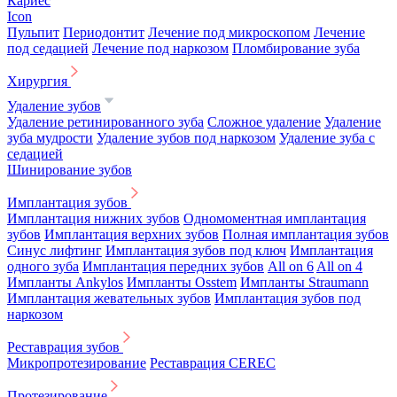
Кариес
Icon
Пульпит
Периодонтит
Лечение под микроскопом
Лечение
под седацией
Лечение под наркозом
Пломбирование зуба
Хирургия
Удаление зубов
Удаление ретинированного зуба
Сложное удаление
Удаление
зуба мудрости
Удаление зубов под наркозом
Удаление зуба с
седацией
Шинирование зубов
Имплантация зубов
Имплантация нижних зубов
Одномоментная имплантация
зубов
Имплантация верхних зубов
Полная имплантация зубов
Синус лифтинг
Имплантация зубов под ключ
Имплантация
одного зуба
Имплантация передних зубов
All on 6
All on 4
Импланты Ankylos
Импланты Osstem
Импланты Straumann
Имплантация жевательных зубов
Имплантация зубов под
наркозом
Реставрация зубов
Микропротезирование
Реставрация CEREC
Протезирование