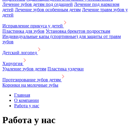
Лечение зубов детям под седацией
Лечение под наркозом
детей
Лечение зубов особенным детям
Лечение травм зубов у
детей
Исправление прикуса у детей
Пластинка для зубов
Установка брекетов подросткам
Индивидуальные капы (спортивные) для защиты от травм
зубов
Детский логопед
Хирургия
Удаление зубов детям
Пластика уздечки
Протезирование зубов детям
Коронки на молочные зубы
Главная
О компании
Работа у нас
Работа у нас