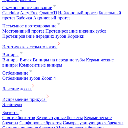
Съемное протезирование
Candulor
Acry Free
QuattroTi
Нейлоновый протез
Бюгельный
протез
Бабочка
Акриловый протез
Несъемное протезирование
Мостовидный протез
Протезирование нижних зубов
Протезирование передних зубов
Коронки
Эстетическая стоматология
Виниры
Виниры E-max
Виниры на передние зубы
Керамические
виниры
Композитные виниры
Отбеливание
Отбеливание зубов Zoom 4
Лечение десен
Исправление прикуса
Элайнеры
Брекеты
Снятие брекетов
Безлигатурные брекеты
Керамические
брекеты
Сапфировые брекеты
Саморегулирующиеся брекеты
Самолигирующие брекеты
Металлические брекеты