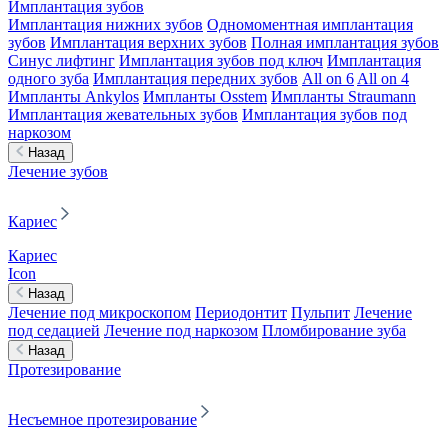
Имплантация зубов
Имплантация нижних зубов
Одномоментная имплантация
зубов
Имплантация верхних зубов
Полная имплантация зубов
Синус лифтинг
Имплантация зубов под ключ
Имплантация
одного зуба
Имплантация передних зубов
All on 6
All on 4
Импланты Ankylos
Импланты Osstem
Импланты Straumann
Имплантация жевательных зубов
Имплантация зубов под
наркозом
Назад
Лечение зубов
Кариес
Кариес
Icon
Назад
Лечение под микроскопом
Периодонтит
Пульпит
Лечение
под седацией
Лечение под наркозом
Пломбирование зуба
Назад
Протезирование
Несъемное протезирование