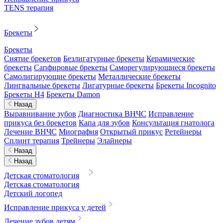
TENS терапия
Брекеты
Брекеты
Снятие брекетов
Безлигатурные брекеты
Керамические
брекеты
Сапфировые брекеты
Саморегулирующиеся брекеты
Самолигирующие брекеты
Металлические брекеты
Лингвальные брекеты
Лигатурные брекеты
Брекеты Incognito
Брекеты H4
Брекеты Damon
Назад
Выравнивание зубов
Диагностика ВНЧС
Исправление
прикуса без брекетов
Капа для зубов
Консультация гнатолога
Лечение ВНЧС
Миография
Открытый прикус
Ретейнеры
Сплинт терапия
Трейнеры
Элайнеры
Назад
Назад
Детская стоматология
Детская стоматология
Детский логопед
Исправление прикуса у детей
Лечение зубов детям