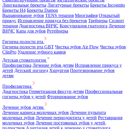
Лингвальные брекеты
Лигатурные брекеты
Брекеты Incognito
Брекеты H4
Брекеты Damon
Выравнивание зубов
TENS терапия
Миография
Открытый
прикус
Исправление прикуса без брекетов
Трейнеры
Сплинт
терапия
Диагностика ВНЧС
Консультация гнатолога
Лечение
ВНЧС
Капа для зубов
Ретейнеры
Гигиена полости рта
Гигиена полости рта GBT
Чистка зубов Air Flow
Чистка зубов
ClinPro
Удаление зубного камня
Детская стоматология
Профилактика
Лечение зубов детям
Исправление прикуса у
детей
Детский логопед
Хирургия
Протезирование зубов
детям
Профилактика
Диагностика
Герметизация фиссур детям
Профессиональная
гигиена зубов у детей
Фторирование зубов
Лечение зубов детям
Лечение кариеса молочных зубов
Лечение пульпита
молочных зубов
Лечение периодонтита у детей
Реставрация
молочных зубов
Лечение постоянных зубов у детей,
подростков
Адаптация детей к лечению у стоматолога