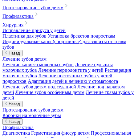
Протезирование зубов детям
Профилактика
Хирургия
Исправление прикуса у детей
Пластинка для зубов
Установка брекетов подросткам
Индивидуальные капы (спортивные) для защиты от травм
зубов
Назад
Лечение зубов детям
Лечение кариеса молочных зубов
Лечение пульпита
молочных зубов
Лечение периодонтита у детей
Реставрация
молочных зубов
Лечение постоянных зубов у детей,
подростков
Адаптация детей к лечению у стоматолога
Лечение зубов детям под седацией
Лечение под наркозом
детей
Лечение зубов особенным детям
Лечение травм зубов у
детей
Назад
Протезирование зубов детям
Коронки на молочные зубы
Назад
Профилактика
Диагностика
Герметизация фиссур детям
Профессиональная