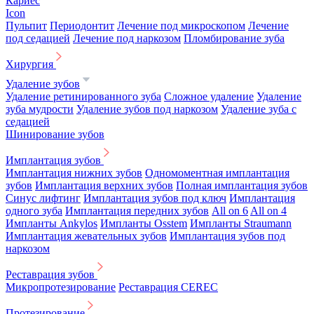
Кариес
Icon
Пульпит
Периодонтит
Лечение под микроскопом
Лечение
под седацией
Лечение под наркозом
Пломбирование зуба
Хирургия
Удаление зубов
Удаление ретинированного зуба
Сложное удаление
Удаление
зуба мудрости
Удаление зубов под наркозом
Удаление зуба с
седацией
Шинирование зубов
Имплантация зубов
Имплантация нижних зубов
Одномоментная имплантация
зубов
Имплантация верхних зубов
Полная имплантация зубов
Синус лифтинг
Имплантация зубов под ключ
Имплантация
одного зуба
Имплантация передних зубов
All on 6
All on 4
Импланты Ankylos
Импланты Osstem
Импланты Straumann
Имплантация жевательных зубов
Имплантация зубов под
наркозом
Реставрация зубов
Микропротезирование
Реставрация CEREC
Протезирование