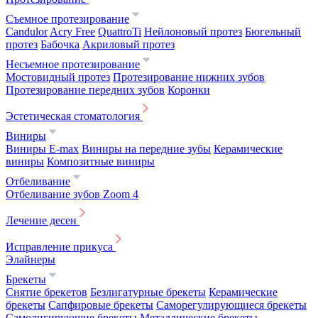
Съемное протезирование
Candulor
Acry Free
QuattroTi
Нейлоновый протез
Бюгельный
протез
Бабочка
Акриловый протез
Несъемное протезирование
Мостовидный протез
Протезирование нижних зубов
Протезирование передних зубов
Коронки
Эстетическая стоматология
Виниры
Виниры E-max
Виниры на передние зубы
Керамические
виниры
Композитные виниры
Отбеливание
Отбеливание зубов Zoom 4
Лечение десен
Исправление прикуса
Элайнеры
Брекеты
Снятие брекетов
Безлигатурные брекеты
Керамические
брекеты
Сапфировые брекеты
Саморегулирующиеся брекеты
Самолигирующие брекеты
Металлические брекеты