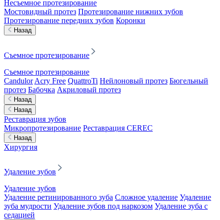
Несъемное протезирование
Мостовидный протез
Протезирование нижних зубов
Протезирование передних зубов
Коронки
Назад
Съемное протезирование
Съемное протезирование
Candulor
Acry Free
QuattroTi
Нейлоновый протез
Бюгельный
протез
Бабочка
Акриловый протез
Назад
Назад
Реставрация зубов
Микропротезирование
Реставрация CEREC
Назад
Хирургия
Удаление зубов
Удаление зубов
Удаление ретинированного зуба
Сложное удаление
Удаление
зуба мудрости
Удаление зубов под наркозом
Удаление зуба с
седацией