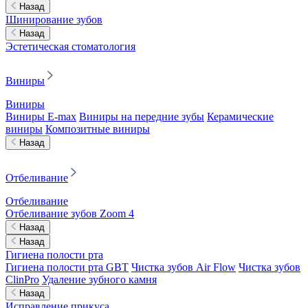
Назад
Шинирование зубов
Назад
Эстетическая стоматология
Виниры
Виниры
Виниры E-max
Виниры на передние зубы
Керамические
виниры
Композитные виниры
Назад
Отбеливание
Отбеливание
Отбеливание зубов Zoom 4
Назад
Назад
Гигиена полости рта
Гигиена полости рта GBT
Чистка зубов Air Flow
Чистка зубов
ClinPro
Удаление зубного камня
Назад
Исправление прикуса