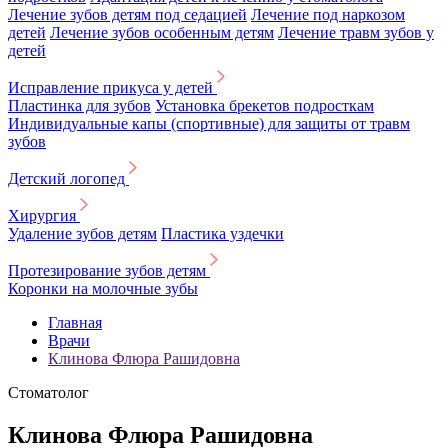
Лечение зубов детям под седацией
Лечение под наркозом
детей
Лечение зубов особенным детям
Лечение травм зубов у
детей
Исправление прикуса у детей
Пластинка для зубов
Установка брекетов подросткам
Индивидуальные капы (спортивные) для защиты от травм
зубов
Детский логопед
Хирургия
Удаление зубов детям
Пластика уздечки
Протезирование зубов детям
Коронки на молочные зубы
Главная
Врачи
Клинова Флюра Рашидовна
Стоматолог
Клинова Флюра Рашидовна