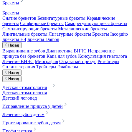
Брекеты
Брекеты
Снятие брекетов
Безлигатурные брекеты
Керамические
брекеты
Сапфировые брекеты
Саморегулирующиеся брекеты
Самолигирующие брекеты
Металлические брекеты
Лингвальные брекеты
Лигатурные брекеты
Брекеты Incognito
Брекеты H4
Брекеты Damon
Назад
Выравнивание зубов
Диагностика ВНЧС
Исправление
прикуса без брекетов
Капа для зубов
Консультация гнатолога
Лечение ВНЧС
Миография
Открытый прикус
Ретейнеры
Сплинт терапия
Трейнеры
Элайнеры
Назад
Назад
Детская стоматология
Детская стоматология
Детский логопед
Исправление прикуса у детей
Лечение зубов детям
Протезирование зубов детям
Профилактика