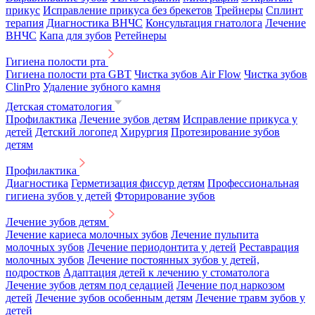
прикус
Исправление прикуса без брекетов
Трейнеры
Сплинт
терапия
Диагностика ВНЧС
Консультация гнатолога
Лечение
ВНЧС
Капа для зубов
Ретейнеры
Гигиена полости рта
Гигиена полости рта GBT
Чистка зубов Air Flow
Чистка зубов
ClinPro
Удаление зубного камня
Детская стоматология
Профилактика
Лечение зубов детям
Исправление прикуса у
детей
Детский логопед
Хирургия
Протезирование зубов
детям
Профилактика
Диагностика
Герметизация фиссур детям
Профессиональная
гигиена зубов у детей
Фторирование зубов
Лечение зубов детям
Лечение кариеса молочных зубов
Лечение пульпита
молочных зубов
Лечение периодонтита у детей
Реставрация
молочных зубов
Лечение постоянных зубов у детей,
подростков
Адаптация детей к лечению у стоматолога
Лечение зубов детям под седацией
Лечение под наркозом
детей
Лечение зубов особенным детям
Лечение травм зубов у
детей