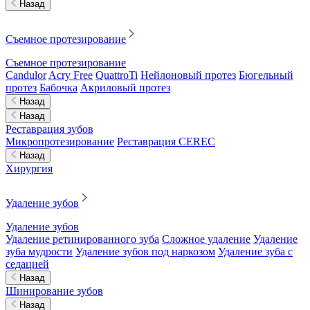
Назад
Съемное протезирование
Съемное протезирование
Candulor
Acry Free
QuattroTi
Нейлоновый протез
Бюгельный
протез
Бабочка
Акриловый протез
Назад
Назад
Реставрация зубов
Микропротезирование
Реставрация CEREC
Назад
Хирургия
Удаление зубов
Удаление зубов
Удаление ретинированного зуба
Сложное удаление
Удаление
зуба мудрости
Удаление зубов под наркозом
Удаление зуба с
седацией
Назад
Шинирование зубов
Назад