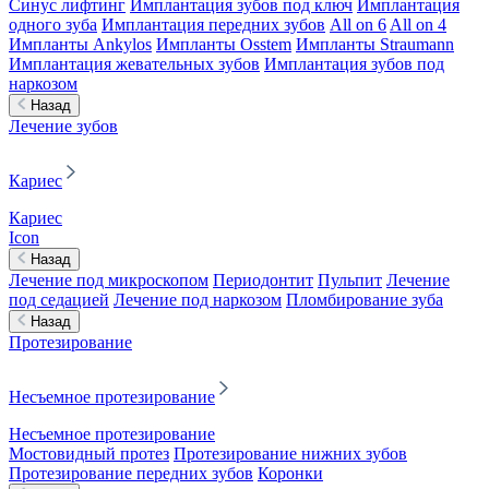
Синус лифтинг
Имплантация зубов под ключ
Имплантация
одного зуба
Имплантация передних зубов
All on 6
All on 4
Импланты Ankylos
Импланты Osstem
Импланты Straumann
Имплантация жевательных зубов
Имплантация зубов под
наркозом
Назад
Лечение зубов
Кариес
Кариес
Icon
Назад
Лечение под микроскопом
Периодонтит
Пульпит
Лечение
под седацией
Лечение под наркозом
Пломбирование зуба
Назад
Протезирование
Несъемное протезирование
Несъемное протезирование
Мостовидный протез
Протезирование нижних зубов
Протезирование передних зубов
Коронки