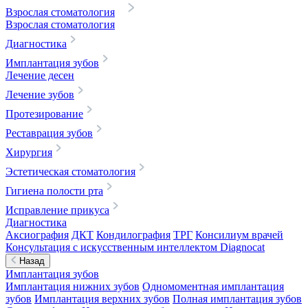
Взрослая стоматология
Взрослая стоматология
Диагностика
Имплантация зубов
Лечение десен
Лечение зубов
Протезирование
Реставрация зубов
Хирургия
Эстетическая стоматология
Гигиена полости рта
Исправление прикуса
Диагностика
Аксиография
ДКТ
Кондилография
ТРГ
Консилиум врачей
Консультация с искусственным интеллектом Diagnocat
Назад
Имплантация зубов
Имплантация нижних зубов
Одномоментная имплантация
зубов
Имплантация верхних зубов
Полная имплантация зубов