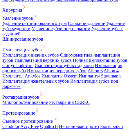
Хирургия
Удаление зубов
Удаление ретинированного зуба
Сложное удаление
Удаление
зуба мудрости
Удаление зубов под наркозом
Удаление зуба с
седацией
Шинирование зубов
Имплантация зубов
Имплантация нижних зубов
Одномоментная имплантация
зубов
Имплантация верхних зубов
Полная имплантация зубов
Синус лифтинг
Имплантация зубов под ключ
Имплантация
одного зуба
Имплантация передних зубов
All on 6
All on 4
Импланты Ankylos
Импланты Osstem
Импланты Straumann
Имплантация жевательных зубов
Имплантация зубов под
наркозом
Реставрация зубов
Микропротезирование
Реставрация CEREC
Протезирование
Съемное протезирование
Candulor
Acry Free
QuattroTi
Нейлоновый протез
Бюгельный