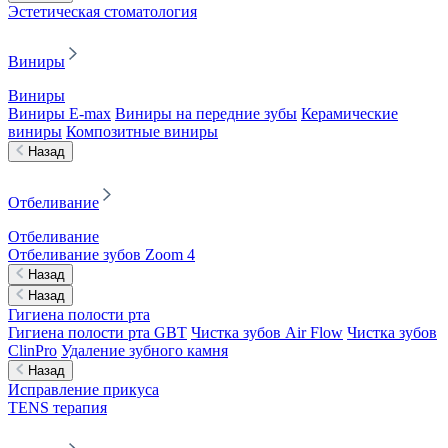
Эстетическая стоматология
Виниры
Виниры
Виниры E-max
Виниры на передние зубы
Керамические
виниры
Композитные виниры
Назад
Отбеливание
Отбеливание
Отбеливание зубов Zoom 4
Назад
Назад
Гигиена полости рта
Гигиена полости рта GBT
Чистка зубов Air Flow
Чистка зубов
ClinPro
Удаление зубного камня
Назад
Исправление прикуса
TENS терапия