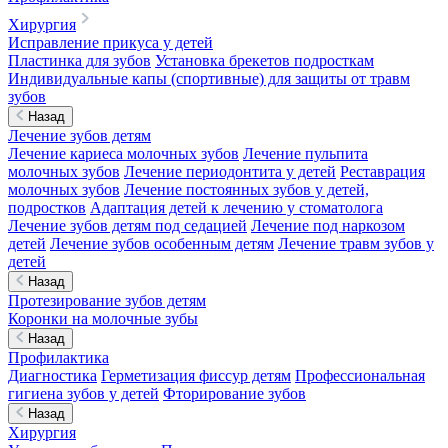
Хирургия
Исправление прикуса у детей
Пластинка для зубов
Установка брекетов подросткам
Индивидуальные капы (спортивные) для защиты от травм
зубов
Назад
Лечение зубов детям
Лечение кариеса молочных зубов
Лечение пульпита
молочных зубов
Лечение периодонтита у детей
Реставрация
молочных зубов
Лечение постоянных зубов у детей,
подростков
Адаптация детей к лечению у стоматолога
Лечение зубов детям под седацией
Лечение под наркозом
детей
Лечение зубов особенным детям
Лечение травм зубов у
детей
Назад
Протезирование зубов детям
Коронки на молочные зубы
Назад
Профилактика
Диагностика
Герметизация фиссур детям
Профессиональная
гигиена зубов у детей
Фторирование зубов
Назад
Хирургия