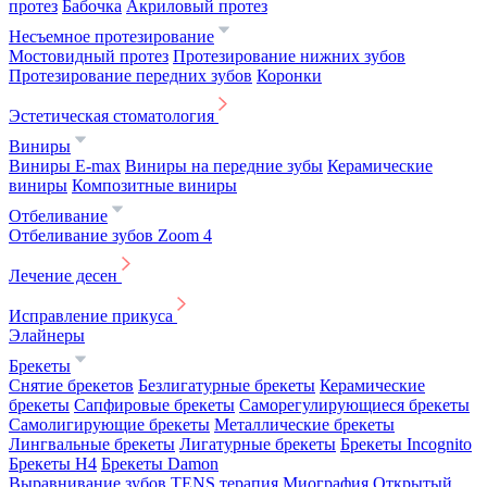
протез
Бабочка
Акриловый протез
Несъемное протезирование
Мостовидный протез
Протезирование нижних зубов
Протезирование передних зубов
Коронки
Эстетическая стоматология
Виниры
Виниры E-max
Виниры на передние зубы
Керамические
виниры
Композитные виниры
Отбеливание
Отбеливание зубов Zoom 4
Лечение десен
Исправление прикуса
Элайнеры
Брекеты
Снятие брекетов
Безлигатурные брекеты
Керамические
брекеты
Сапфировые брекеты
Саморегулирующиеся брекеты
Самолигирующие брекеты
Металлические брекеты
Лингвальные брекеты
Лигатурные брекеты
Брекеты Incognito
Брекеты H4
Брекеты Damon
Выравнивание зубов
TENS терапия
Миография
Открытый