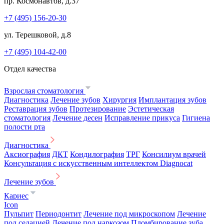
пр. Космонавтов, д.37
+7 (495) 156-20-30
ул. Терешковой, д.8
+7 (495) 104-42-00
Отдел качества
Взрослая стоматология
Диагностика
Лечение зубов
Хирургия
Имплантация зубов
Реставрация зубов
Протезирование
Эстетическая
стоматология
Лечение десен
Исправление прикуса
Гигиена
полости рта
Диагностика
Аксиография
ДКТ
Кондилография
ТРГ
Консилиум врачей
Консультация с искусственным интеллектом Diagnocat
Лечение зубов
Кариес
Icon
Пульпит
Периодонтит
Лечение под микроскопом
Лечение
под седацией
Лечение под наркозом
Пломбирование зуба