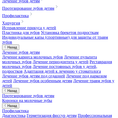
Лечение зубов детям
Протезирование зубов детям
Профилактика
Хирургия
Исправление прикуса у детей
Пластинка для зубов
Установка брекетов подросткам
Индивидуальные капы (спортивные) для защиты от травм
зубов
Назад
Лечение зубов детям
Лечение кариеса молочных зубов
Лечение пульпита
молочных зубов
Лечение периодонтита у детей
Реставрация
молочных зубов
Лечение постоянных зубов у детей,
подростков
Адаптация детей к лечению у стоматолога
Лечение зубов детям под седацией
Лечение под наркозом
детей
Лечение зубов особенным детям
Лечение травм зубов у
детей
Назад
Протезирование зубов детям
Коронки на молочные зубы
Назад
Профилактика
Диагностика
Герметизация фиссур детям
Профессиональная