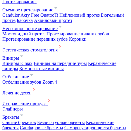
Протезирование
Съемное протезирование
Candulor
Acry Free
QuattroTi
Нейлоновый протез
Бюгельный
протез
Бабочка
Акриловый протез
Несъемное протезирование
Мостовидный протез
Протезирование нижних зубов
Протезирование передних зубов
Коронки
Эстетическая стоматология
Виниры
Виниры E-max
Виниры на передние зубы
Керамические
виниры
Композитные виниры
Отбеливание
Отбеливание зубов Zoom 4
Лечение десен
Исправление прикуса
Элайнеры
Брекеты
Снятие брекетов
Безлигатурные брекеты
Керамические
брекеты
Сапфировые брекеты
Саморегулирующиеся брекеты