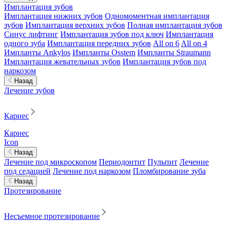
Имплантация зубов
Имплантация нижних зубов
Одномоментная имплантация
зубов
Имплантация верхних зубов
Полная имплантация зубов
Синус лифтинг
Имплантация зубов под ключ
Имплантация
одного зуба
Имплантация передних зубов
All on 6
All on 4
Импланты Ankylos
Импланты Osstem
Импланты Straumann
Имплантация жевательных зубов
Имплантация зубов под
наркозом
Назад
Лечение зубов
Кариес
Кариес
Icon
Назад
Лечение под микроскопом
Периодонтит
Пульпит
Лечение
под седацией
Лечение под наркозом
Пломбирование зуба
Назад
Протезирование
Несъемное протезирование