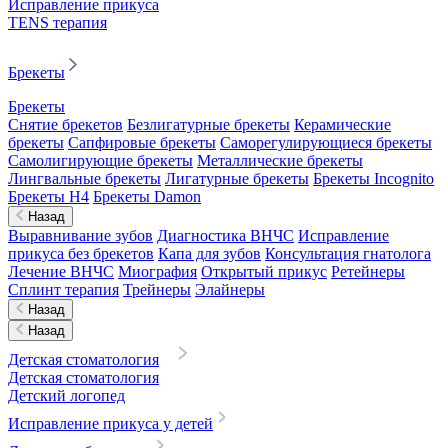
Исправление прикуса
TENS терапия
Брекеты
Брекеты
Снятие брекетов
Безлигатурные брекеты
Керамические
брекеты
Сапфировые брекеты
Саморегулирующиеся брекеты
Самолигирующие брекеты
Металлические брекеты
Лингвальные брекеты
Лигатурные брекеты
Брекеты Incognito
Брекеты H4
Брекеты Damon
Назад
Выравнивание зубов
Диагностика ВНЧС
Исправление
прикуса без брекетов
Капа для зубов
Консультация гнатолога
Лечение ВНЧС
Миография
Открытый прикус
Ретейнеры
Сплинт терапия
Трейнеры
Элайнеры
Назад
Назад
Детская стоматология
Детская стоматология
Детский логопед
Исправление прикуса у детей