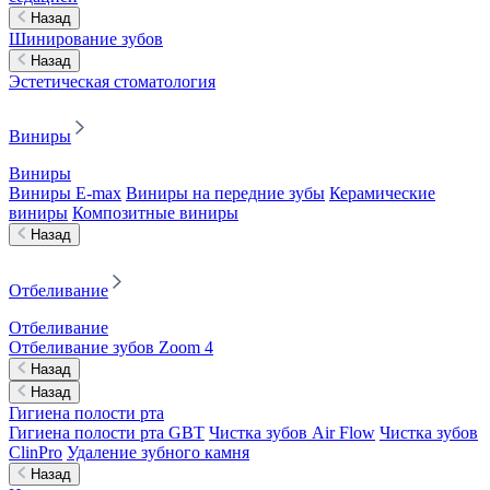
Назад
Шинирование зубов
Назад
Эстетическая стоматология
Виниры
Виниры
Виниры E-max
Виниры на передние зубы
Керамические
виниры
Композитные виниры
Назад
Отбеливание
Отбеливание
Отбеливание зубов Zoom 4
Назад
Назад
Гигиена полости рта
Гигиена полости рта GBT
Чистка зубов Air Flow
Чистка зубов
ClinPro
Удаление зубного камня
Назад