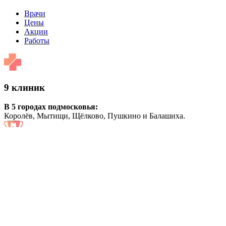
Врачи
Цены
Акции
Работы
9 клиник
В 5 городах подмосковья:
Королёв, Мытищи, Щёлково, Пушкино и Балашиха.
с 1998 года
Многолетний накопленный опыт и собственная научная
база
позволяет решать даже самые сложные случаи
250 тысяч пациентов