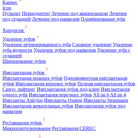
Кариес
Icon
Пульпит
Периодонтит
Лечение под микроскопом
Лечение
под седацией
Лечение под наркозом
Пломбирование зуба
Хирургия
Удаление зубов
Удаление ретинированного зуба
Сложное удаление
Удаление
зуба мудрости
Удаление зубов под наркозом
Удаление зуба с
седацией
Шинирование зубов
Имплантация зубов
Имплантация нижних зубов
Одномоментная имплантация
зубов
Имплантация верхних зубов
Полная имплантация зубов
Синус лифтинг
Имплантация зубов под ключ
Имплантация
одного зуба
Имплантация передних зубов
All on 6
All on 4
Импланты Ankylos
Импланты Osstem
Импланты Straumann
Имплантация жевательных зубов
Имплантация зубов под
наркозом
Реставрация зубов
Микропротезирование
Реставрация CEREC