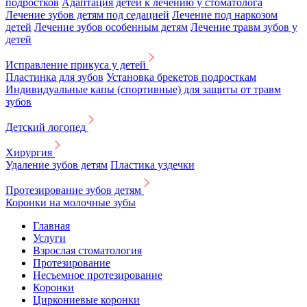
подростков
Адаптация детей к лечению у стоматолога
Лечение зубов детям под седацией
Лечение под наркозом
детей
Лечение зубов особенным детям
Лечение травм зубов у
детей
Исправление прикуса у детей
Пластинка для зубов
Установка брекетов подросткам
Индивидуальные капы (спортивные) для защиты от травм
зубов
Детский логопед
Хирургия
Удаление зубов детям
Пластика уздечки
Протезирование зубов детям
Коронки на молочные зубы
Главная
Услуги
Взрослая стоматология
Протезирование
Несъемное протезирование
Коронки
Циркониевые коронки