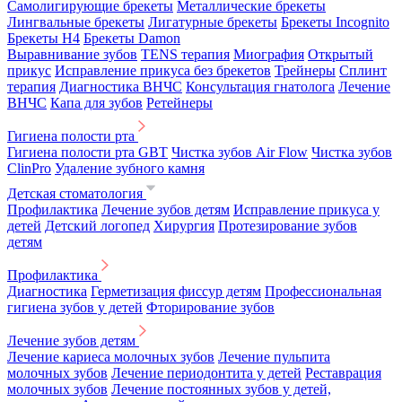
Самолигирующие брекеты
Металлические брекеты
Лингвальные брекеты
Лигатурные брекеты
Брекеты Incognito
Брекеты H4
Брекеты Damon
Выравнивание зубов
TENS терапия
Миография
Открытый
прикус
Исправление прикуса без брекетов
Трейнеры
Сплинт
терапия
Диагностика ВНЧС
Консультация гнатолога
Лечение
ВНЧС
Капа для зубов
Ретейнеры
Гигиена полости рта
Гигиена полости рта GBT
Чистка зубов Air Flow
Чистка зубов
ClinPro
Удаление зубного камня
Детская стоматология
Профилактика
Лечение зубов детям
Исправление прикуса у
детей
Детский логопед
Хирургия
Протезирование зубов
детям
Профилактика
Диагностика
Герметизация фиссур детям
Профессиональная
гигиена зубов у детей
Фторирование зубов
Лечение зубов детям
Лечение кариеса молочных зубов
Лечение пульпита
молочных зубов
Лечение периодонтита у детей
Реставрация
молочных зубов
Лечение постоянных зубов у детей,