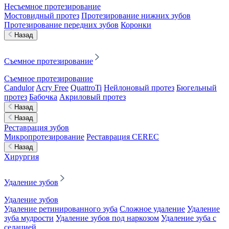
Несъемное протезирование
Мостовидный протез
Протезирование нижних зубов
Протезирование передних зубов
Коронки
Назад
Съемное протезирование
Съемное протезирование
Candulor
Acry Free
QuattroTi
Нейлоновый протез
Бюгельный
протез
Бабочка
Акриловый протез
Назад
Назад
Реставрация зубов
Микропротезирование
Реставрация CEREC
Назад
Хирургия
Удаление зубов
Удаление зубов
Удаление ретинированного зуба
Сложное удаление
Удаление
зуба мудрости
Удаление зубов под наркозом
Удаление зуба с
седацией